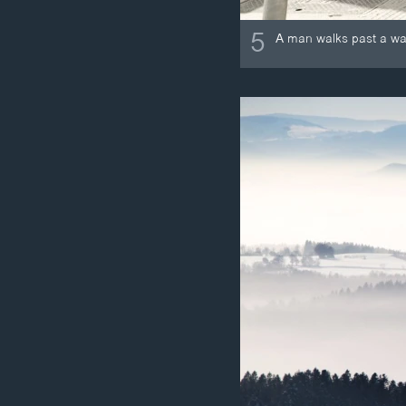
5
A man walks past a wall