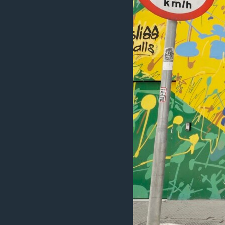
ວິທະຍາສາດ-ເທັກໂນໂລຈີ
ທຸລະກິດ
ພາສາອັງກິດ
ວີດີໂອ
ສຽງ
ລາຍການກະຈາຍສຽງ
ລາຍງານ