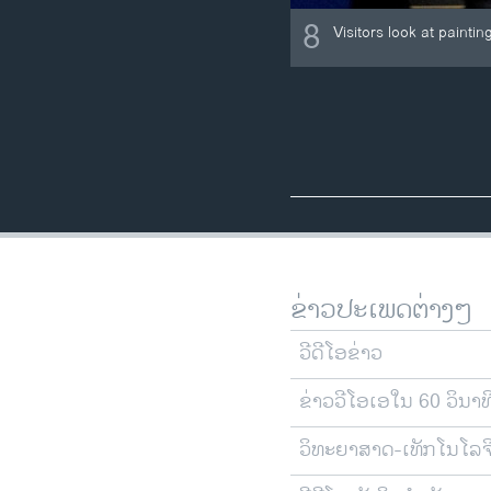
8
Visitors look at paint
ຂ່າວປະເພດຕ່າງໆ
ວີດີໂອຂ່າວ
ຂ່າວວີໂອເອໃນ 60 ວິນາທ
ວິທະຍາສາດ-ເທັກໂນໂລຈ