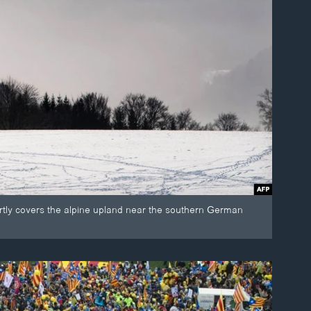
rtly covers the alpine upland near the southern German