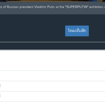
ings of Russian president Vladimir Putin at the "SUPERPUTIN" exhibit
ໂຫລດຕື່ມອີກ
ີ
ີ