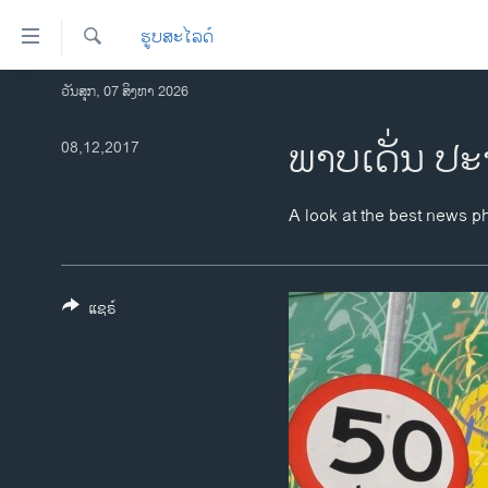
ລິ້ງ
ຮູບສະໄລດ໌
ສຳຫລັບ
ເຂົ້າ
ຄົ້ນຫາ
ວັນສຸກ, 07 ສິງຫາ 2026
ໂຮມເພຈ
ຫາ
ລາວ
ພາບເດັ່ນ ປະ
08,12,2017
ຂ້າມ
ຂ້າມ
ອາເມຣິກາ
ຂ້າມ
ການເລືອກຕັ້ງ ປະທານາທີບໍດີ ສະຫະລັດ
A look at the best news p
ໄປ
2024
ຫາ
ຂ່າວ​ຈີນ
ຊອກ
ຄົ້ນ
ແຊຣ໌
ໂລກ
ເອເຊຍ
ອິດສະຫຼະພາບດ້ານການຂ່າວ
ຊີວິດຊາວລາວ
ຊຸມຊົນຊາວລາວ