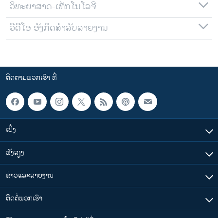
ວິທະຍາສາດ-ເທັກໂນໂລຈີ
ວີດີໂອ ອັງກິດສຳລັບລາຍງານ
ຕິດຕາມພວກເຮົາ ທີ່
ເບິ່ງ
ຟັງສຽງ
ຂ່າວແລະລາຍງານ
ຕິດຕໍ່ພວກເຮົາ