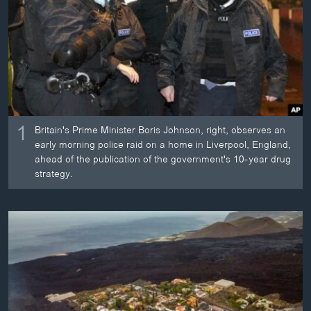
ວິທະຍາສາດ-ເທັກໂນໂລຈີ
ທຸລະກິດ
ພາສາອັງກິດ
ວີດີໂອ
ສຽງ
1
Britain's Prime Minister Boris Johnson, right, observes an
ລາຍການກະຈາຍສຽງ
early morning police raid on a home in Liverpool, England,
ຕິດຕາມພວກເຮົາ ທີ່
ahead of the publication of the government's 10-year drug
ລາຍງານ
strategy.
ພາສາຕ່າງໆ