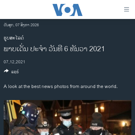
ລິ້ງ
ສຳຫລັບ
ເຂົ້າ
ວັນສຸກ, 07 ສິງຫາ 2026
ຫາ
ໂຮມເພຈ
ຮູບສະໄລດ໌
ຂ້າມ
ລາວ
ພາບເດັ່ນ ປະຈຳ ວັນທີ 6 ທັນວາ 2021
ຂ້າມ
ອາເມຣິກາ
ຂ້າມ
07,12,2021
ໄປ
ການເລືອກຕັ້ງ ປະທານາທີບໍດີ ສະຫະລັດ 2024
ຫາ
ແຊຣ໌
ຂ່າວ​ຈີນ
ຊອກ
ຄົ້ນ
ໂລກ
A look at the best news photos from around the world.
ເອເຊຍ
ອິດສະຫຼະພາບດ້ານການຂ່າວ
ຊີວິດຊາວລາວ
ຊຸມຊົນຊາວລາວ