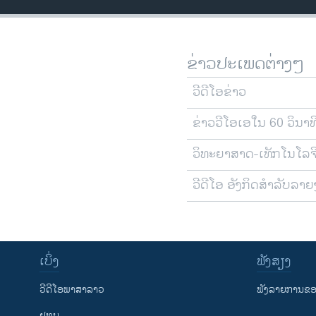
ຂ່າວປະເພດຕ່າງໆ
ວີດີໂອຂ່າວ
ຂ່າວວີໂອເອໃນ 60 ວິນາທ
ວິທະຍາສາດ-ເທັກໂນໂລຈ
ວີດີໂອ ອັງກິດສຳລັບລາ
ເບິ່ງ
ຟັງສຽງ
ວີດີໂອພາສາລາວ
ຟັງລາຍການຂອງ
ຢູທູບ