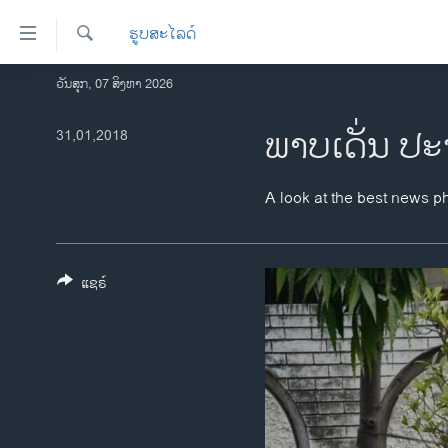
ລິ້ງ
ຮູບສະໄລດ໌
ສຳຫລັບ
ເຂົ້າ
ຄົ້ນຫາ
ວັນສຸກ, 07 ສິງຫາ 2026
ໂຮມເພຈ
ຫາ
ລາວ
ພາບເດັ່ນ ປະ
31,01,2018
ຂ້າມ
ຂ້າມ
ອາເມຣິກາ
ຂ້າມ
ການເລືອກຕັ້ງ ປະທານາທີບໍດີ ສະຫະລັດ
A look at the best news p
ໄປ
2024
ຫາ
ຂ່າວ​ຈີນ
ຊອກ
ຄົ້ນ
ແຊຣ໌
ໂລກ
ເອເຊຍ
ອິດສະຫຼະພາບດ້ານການຂ່າວ
ຊີວິດຊາວລາວ
ຊຸມຊົນຊາວລາວ