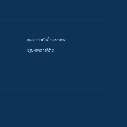
ສຸຂະພາບກັບວິທະຍາສາດ
ຮຽນ-ພາສາອັງກິດ