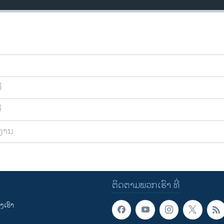
ີ
ີ
ຍງານ
ຕິດຕາມພວກເຮົາ ທີ່
ເຮົາ