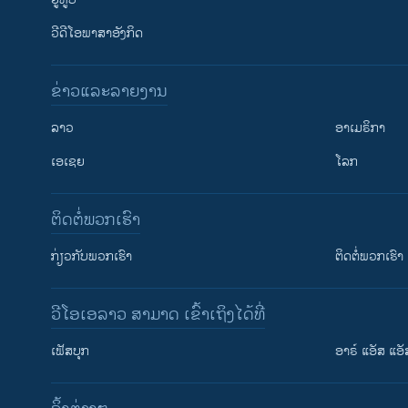
ວີດີໂອພາສາອັງກິດ
ຂ່າວແລະລາຍງານ
ລາວ
ອາເມຣິກາ
ເອເຊຍ
ໂລກ
ຕິດຕໍ່ພວກເຮົາ
ກ່ຽວກັບພວກເຮົາ
ຕິດຕໍ່ພວກເຮົາ
ວີໂອເອລາວ ສາມາດ ເຂົ້າເຖິງໄດ້ທີ່
ເຟັສບຸກ
ອາຣ໌ ແອັສ ແອັ