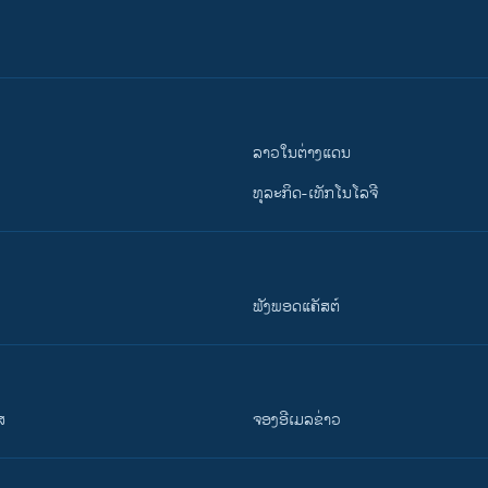
ລາວໃນຕ່າງແດນ
ທຸລະກິດ-ເທັກໂນໂລຈີ
ຟັງພອດແຄັສຕ໌
ສ
ຈອງອີເມລຂ່າວ