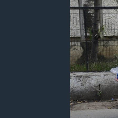
ວິທະຍາສາດ-ເທັກໂນໂລຈີ
ທຸລະກິດ
ພາສາອັງກິດ
ວີດີໂອ
ສຽງ
ລາຍການກະຈາຍສຽງ
ລາຍງານ