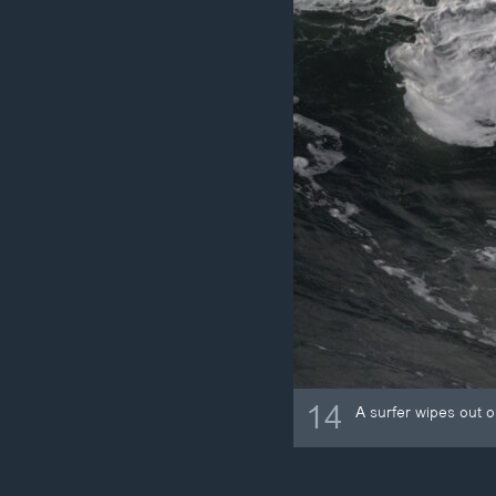
14
A surfer wipes out o