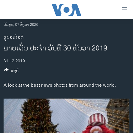
ລິ້ງ
ສຳຫລັບ
ເຂົ້າ
ວັນສຸກ, 07 ສິງຫາ 2026
ຫາ
ໂຮມເພຈ
ຮູບສະໄລດ໌
ຂ້າມ
ລາວ
​ພາບ​ເດັ່ນ ປະ​ຈຳ ວັນ​ທີ 30 ທັນ​ວາ 2019
ຂ້າມ
ອາເມຣິກາ
ຂ້າມ
31,12,2019
ໄປ
ການເລືອກຕັ້ງ ປະທານາທີບໍດີ ສະຫະລັດ 2024
ຫາ
ແຊຣ໌
ຂ່າວ​ຈີນ
ຊອກ
ຄົ້ນ
ໂລກ
A look at the best news photos from around the world.
ເອເຊຍ
ອິດສະຫຼະພາບດ້ານການຂ່າວ
ຊີວິດຊາວລາວ
ຊຸມຊົນຊາວລາວ