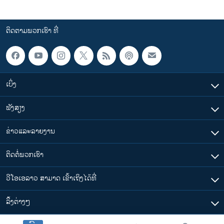
ຕິດຕາມພວກເຮົາ ທີ່
ເບິ່ງ
ຟັງສຽງ
ຂ່າວແລະລາຍງານ
ຕິດຕໍ່ພວກເຮົາ
ວີໂອເອລາວ ສາມາດ ເຂົ້າເຖິງໄດ້ທີ່
​ລິ້ງ​ຕ່າງໆ