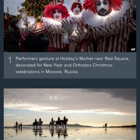
ວິທະຍາສາດ-ເທັກໂນໂລຈີ
ທຸລະກິດ
ພາສາອັງກິດ
ວີດີໂອ
ສຽງ
1
Performers gesture at Holiday's Market near Red Square,
ລາຍການກະຈາຍສຽງ
decorated for New Year and Orthodox Christmas
ຕິດຕາມພວກເຮົາ ທີ່
celebrations in Moscow, Russia.
ລາຍງານ
ພາສາຕ່າງໆ