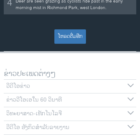
4
Deer are seen grazing as cyclists ride past in the early
morning mist in Richmond Park, west London.
ໂຫລດຕື່ມອີກ
ຂ່າວປະເພດຕ່າງໆ
ວີດີໂອຂ່າວ
ຂ່າວວີໂອເອໃນ 60 ວິນາທີ
ວິທະຍາສາດ-ເທັກໂນໂລຈີ
ວີດີໂອ ອັງກິດສຳລັບລາຍງານ