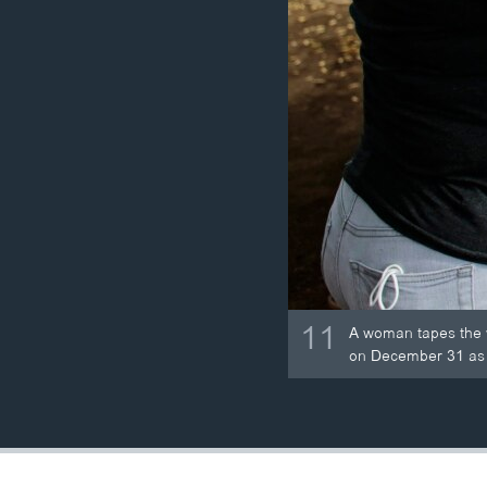
11
A woman tapes the w
on December 31 as a