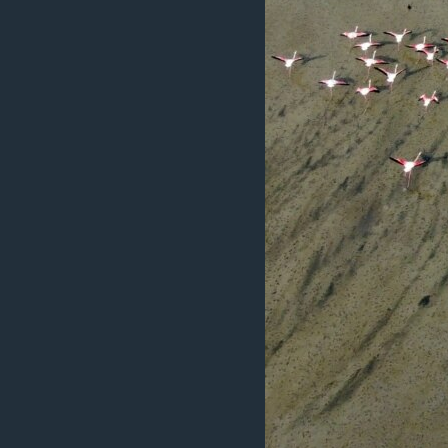
ວິທະຍາສາດ-ເທັກໂນໂລຈີ
ທຸລະກິດ
ພາສາອັງກິດ
ວີດີໂອ
ສຽງ
ລາຍການກະຈາຍສຽງ
ລາຍງານ