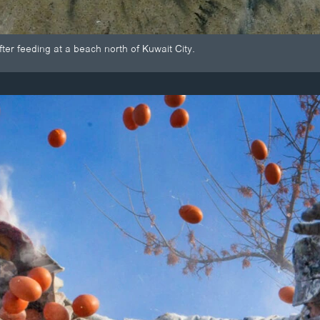
fter feeding at a beach north of Kuwait City.