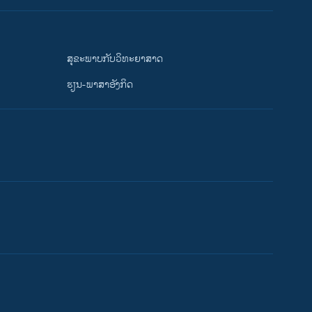
ສຸຂະພາບກັບວິທະຍາສາດ
ຮຽນ-ພາສາອັງກິດ