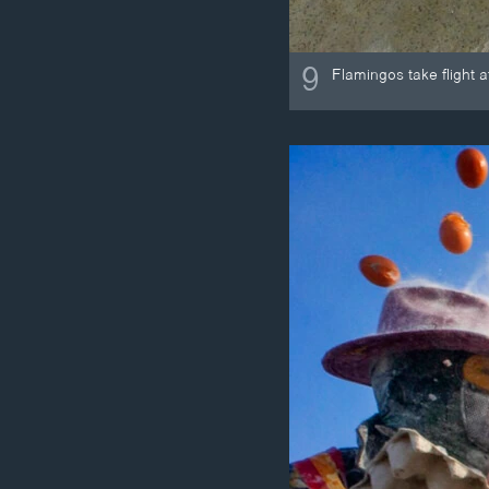
9
Flamingos take flight a