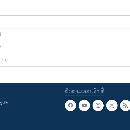
ີ
ີ
ຍງານ
ຕິດຕາມພວກເຮົາ ທີ່
ເຮົາ