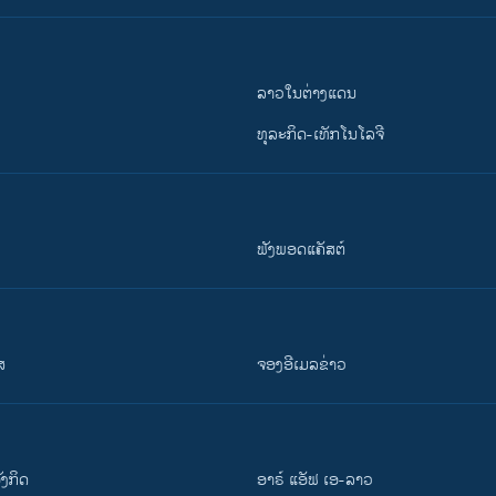
ລາວໃນຕ່າງແດນ
ທຸລະກິດ-ເທັກໂນໂລຈີ
ຟັງພອດແຄັສຕ໌
ສ
ຈອງອີເມລຂ່າວ
ັງ​ກິດ
ອາຣ໌ ແອັຟ ເອ-ລາວ