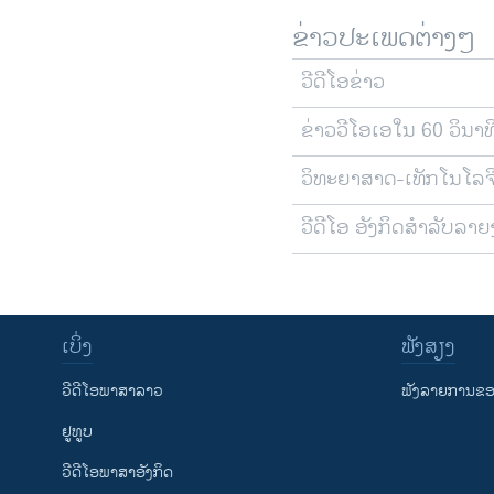
ຂ່າວປະເພດຕ່າງໆ
ວີດີໂອຂ່າວ
ຂ່າວວີໂອເອໃນ 60 ວິນາທ
ວິທະຍາສາດ-ເທັກໂນໂລຈ
ວີດີໂອ ອັງກິດສຳລັບລາ
ເບິ່ງ
ຟັງສຽງ
ວີດີໂອພາສາລາວ
ຟັງລາຍການຂອງ
ຢູທູບ
ວີດີໂອພາສາອັງກິດ