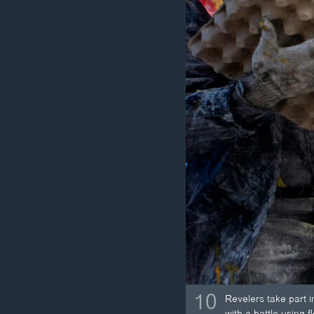
10
Revelers take part in
with a battle using f