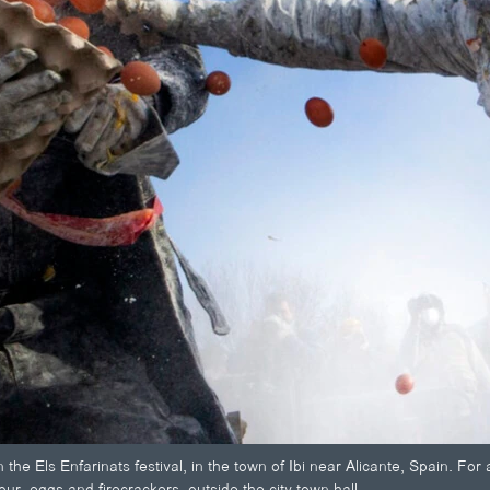
 the Els Enfarinats festival, in the town of Ibi near Alicante, Spain. For
lour, eggs and firecrackers, outside the city town hall.