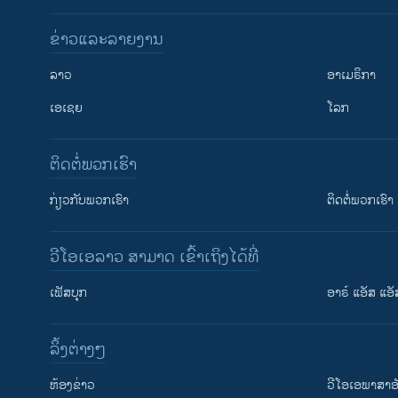
ຂ່າວແລະລາຍງານ
ລາວ
ອາເມຣິກາ
ເອເຊຍ
ໂລກ
ຕິດຕໍ່ພວກເຮົາ
ກ່ຽວກັບພວກເຮົາ
ຕິດຕໍ່ພວກເຮົາ
ວີໂອເອລາວ ສາມາດ ເຂົ້າເຖິງໄດ້ທີ່
ເຟັສບຸກ
ອາຣ໌ ແອັສ ແອັ
​ລິ້ງ​ຕ່າງໆ
ຕິດຕາມພວກເຮົາ ທີ່
​ຫ້ອງ​ຂ່າວ
ວີ​ໂອ​ເອ​ພາ​ສາ​ອ