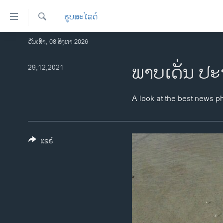
ລິ້ງ
ຮູບສະໄລດ໌
ສຳຫລັບ
ເຂົ້າ
ຄົ້ນຫາ
ວັນເສົາ, 08 ສິງຫາ 2026
ໂຮມເພຈ
ຫາ
ລາວ
ພາບເດັ່ນ ປະ
29,12,2021
ຂ້າມ
ຂ້າມ
ອາເມຣິກາ
ຂ້າມ
ການເລືອກຕັ້ງ ປະທານາທີບໍດີ ສະຫະລັດ
A look at the best news p
ໄປ
2024
ຫາ
ຂ່າວ​ຈີນ
ຊອກ
ຄົ້ນ
ແຊຣ໌
ໂລກ
ເອເຊຍ
ອິດສະຫຼະພາບດ້ານການຂ່າວ
ຊີວິດຊາວລາວ
ຊຸມຊົນຊາວລາວ