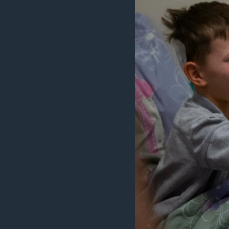
ວິທະຍາສາດ-ເທັກໂນໂລຈີ
ທຸລະກິດ
ພາສາອັງກິດ
ວີດີໂອ
ສຽງ
ລາຍການກະຈາຍສຽງ
ລາຍງານ