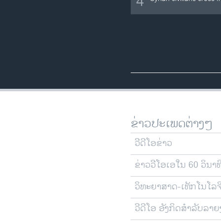
4
ຂ່າວປະເພດຕ່າງໆ
ວີດີໂອຂ່າວ
ຂ່າວວີໂອເອໃນ 60 ວິນາທ
ວິທະຍາສາດ-ເທັກໂນໂລຈ
ວີດີໂອ ອັງກິດສຳລັບລາ