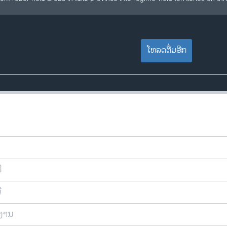
ໂຫລດຕື່ມອີກ
ີ
ີ
ຍງານ