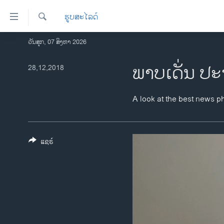
ລິ້ງ
ຮູບສະໄລດ໌
ສຳຫລັບ
ເຂົ້າ
ຄົ້ນຫາ
ວັນສຸກ, 07 ສິງຫາ 2026
ໂຮມເພຈ
ຫາ
ລາວ
ພາບເດັ່ນ ປະ
28,12,2018
ຂ້າມ
ຂ້າມ
ອາເມຣິກາ
ຂ້າມ
ການເລືອກຕັ້ງ ປະທານາທີບໍດີ ສະຫະລັດ
A look at the best news p
ໄປ
2024
ຫາ
ຂ່າວ​ຈີນ
ຊອກ
ຄົ້ນ
ແຊຣ໌
ໂລກ
ເອເຊຍ
ອິດສະຫຼະພາບດ້ານການຂ່າວ
ຊີວິດຊາວລາວ
ຊຸມຊົນຊາວລາວ