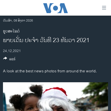
ລິ້ງ
ສຳຫລັບ
ເຂົ້າ
ວັນເສົາ, 08 ສິງຫາ 2026
ຫາ
ໂຮມເພຈ
ຮູບສະໄລດ໌
ຂ້າມ
ລາວ
ພາບເດັ່ນ ປະຈຳ ວັນທີ 23 ທັນວາ 2021
ຂ້າມ
ອາເມຣິກາ
ຂ້າມ
24,12,2021
ໄປ
ການເລືອກຕັ້ງ ປະທານາທີບໍດີ ສະຫະລັດ 2024
ຫາ
ແຊຣ໌
ຂ່າວ​ຈີນ
ຊອກ
ຄົ້ນ
ໂລກ
A look at the best news photos from around the world.
ເອເຊຍ
ອິດສະຫຼະພາບດ້ານການຂ່າວ
ຊີວິດຊາວລາວ
ຊຸມຊົນຊາວລາວ