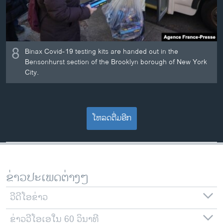
8
Binax Covid-19 testing kits are handed out in the
Bensonhurst section of the Brooklyn borough of New York
City.
ໂຫລດຕື່ມອີກ
ຂ່າວປະເພດຕ່າງໆ
ວີດີໂອຂ່າວ
ຂ່າວວີໂອເອໃນ 60 ວິນາທີ