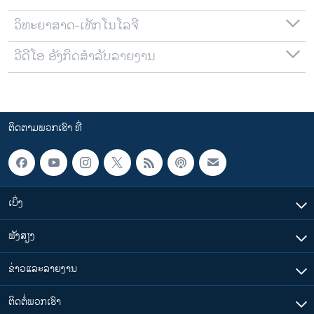
ວິທະຍາສາດ-ເທັກໂນໂລຈີ
ວີດີໂອ ອັງກິດສຳລັບລາຍງານ
ຕິດຕາມພວກເຮົາ ທີ່
ເບິ່ງ
ຟັງສຽງ
ຂ່າວແລະລາຍງານ
ຕິດຕໍ່ພວກເຮົາ