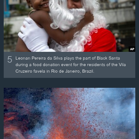
ວິທະຍາສາດ-ເທັກໂນໂລຈີ
ທຸລະກິດ
ພາສາອັງກິດ
ວີດີໂອ
ສຽງ
5
Leonan Pereira da Silva plays the part of Black Santa
ລາຍການກະຈາຍສຽງ
during a food donation event for the residents of the Vila
ຕິດຕາມພວກເຮົາ ທີ່
Cruzeiro favela in Rio de Janeiro, Brazil.
ລາຍງານ
ພາສາຕ່າງໆ