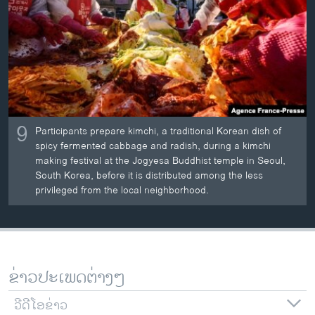
ວິທະຍາສາດ-ເທັກໂນໂລຈີ
ທຸລະກິດ
ພາສາອັງກິດ
ວີດີໂອ
ສຽງ
9
Participants prepare kimchi, a traditional Korean dish of
ລາຍການກະຈາຍສຽງ
spicy fermented cabbage and radish, during a kimchi
ຕິດຕາມພວກເຮົາ ທີ່
making festival at the Jogyesa Buddhist temple in Seoul,
ລາຍງານ
South Korea, before it is distributed among the less
privileged from the local neighborhood.
ພາສາຕ່າງໆ
ຂ່າວປະເພດຕ່າງໆ
ວີດີໂອຂ່າວ