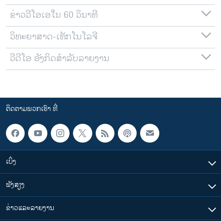
ຂ່າວວີໂອເອໃນ 60 ວິນາທີ
ວິທະຍາສາດ-ເທັກໂນໂລຈີ
ວີດີໂອ ອັງກິດສຳລັບລາຍງານ
ຕິດຕາມພວກເຮົາ ທີ່
ເບິ່ງ
ຟັງສຽງ
ຂ່າວແລະລາຍງານ