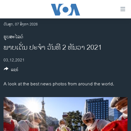
ລິ້ງ
ສຳຫລັບ
ເຂົ້າ
ວັນສຸກ, 07 ສິງຫາ 2026
ຫາ
ໂຮມເພຈ
ຮູບສະໄລດ໌
ຂ້າມ
ລາວ
ພາບເດັ່ນ ປະຈຳ ວັນທີ 2 ທັນວາ 2021
ຂ້າມ
ອາເມຣິກາ
ຂ້າມ
03,12,2021
ໄປ
ການເລືອກຕັ້ງ ປະທານາທີບໍດີ ສະຫະລັດ 2024
ຫາ
ແຊຣ໌
ຂ່າວ​ຈີນ
ຊອກ
ຄົ້ນ
ໂລກ
A look at the best news photos from around the world.
ເອເຊຍ
ອິດສະຫຼະພາບດ້ານການຂ່າວ
ຊີວິດຊາວລາວ
ຊຸມຊົນຊາວລາວ