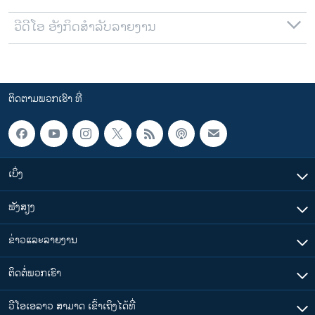
ວີດີໂອ ອັງກິດສຳລັບລາຍງານ
ຕິດຕາມພວກເຮົາ ທີ່
ເບິ່ງ
ຟັງສຽງ
ຂ່າວແລະລາຍງານ
ຕິດຕໍ່ພວກເຮົາ
ວີໂອເອລາວ ສາມາດ ເຂົ້າເຖິງໄດ້ທີ່