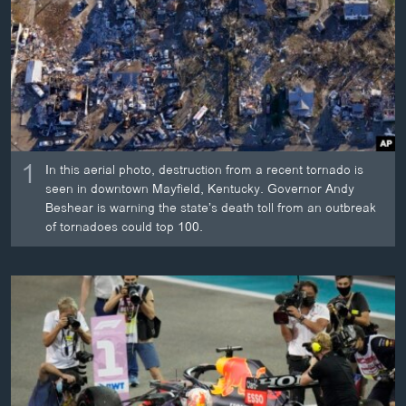
ວິທະຍາສາດ-ເທັກໂນໂລຈີ
ທຸລະກິດ
ພາສາອັງກິດ
ວີດີໂອ
ສຽງ
1
In this aerial photo, destruction from a recent tornado is
ລາຍການກະຈາຍສຽງ
seen in downtown Mayfield, Kentucky. Governor Andy
ຕິດຕາມພວກເຮົາ ທີ່
Beshear is warning the state’s death toll from an outbreak
ລາຍງານ
of tornadoes could top 100.
ພາສາຕ່າງໆ