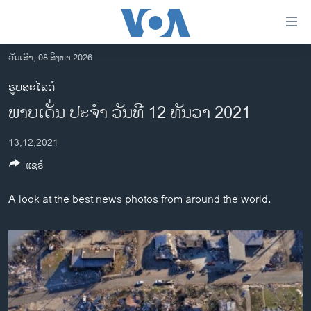
ລິ້ງ
ສຳຫລັບ
ເຂົ້າ
ວັນເສົາ, 08 ສິງຫາ 2026
ຫາ
ໂຮມເພຈ
ຮູບສະໄລດ໌
ຂ້າມ
ລາວ
ພາບເດັ່ນ ປະຈຳ ວັນທີ 12 ທັນວາ 2021
ຂ້າມ
ອາເມຣິກາ
ຂ້າມ
13,12,2021
ໄປ
ການເລືອກຕັ້ງ ປະທານາທີບໍດີ ສະຫະລັດ 2024
ຫາ
ແຊຣ໌
ຂ່າວ​ຈີນ
ຊອກ
ຄົ້ນ
ໂລກ
A look at the best news photos from around the world.
ເອເຊຍ
ອິດສະຫຼະພາບດ້ານການຂ່າວ
ຊີວິດຊາວລາວ
ຊຸມຊົນຊາວລາວ