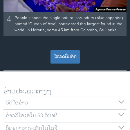
4
People inspect the single natural corundum (blue sapphire)
named 'Queen of Asia', considered the largest found in the
world, in Horana, some 45 km from Colombo, Sri Lanka.
ໂຫລດຕື່ມອີກ
ຂ່າວປະເພດຕ່າງໆ
ວີດີໂອຂ່າວ
ຂ່າວວີໂອເອໃນ 60 ວິນາທີ
ວິທະຍາສາດ-ເທັກໂນໂລຈີ