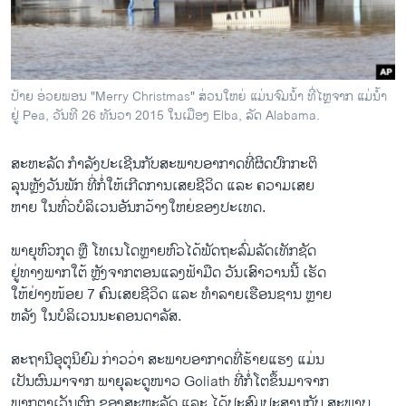
ວິທະຍາສາດ-ເທັກໂນໂລຈີ
ທຸລະກິດ
ພາສາອັງກິດ
ປ້າຍ ອ່ວຍພອນ "Merry Christmas" ສ່ວນໃຫຍ່ ແມ່ນຈົມນ້ຳ ທີ່ໄຫຼຈາກ ແມ່ນ້ຳ
ວີດີໂອ
ຢູ່ Pea, ວັນທີ 26 ທັນວາ 2015 ໃນເມືອງ Elba, ລັດ Alabama.
ສຽງ
ສະຫະລັດ ກຳລັງປະເຊີນກັບສະພາບອາກາດທີ່ຜິດປົກກະຕິ
ລາຍການກະຈາຍສຽງ
ລຸນຫຼັງວັນພັກ ທີ່ກໍ່ໃຫ້ເກີດການເສຍຊີວິດ ແລະ ຄວາມເສຍ
ຕິດຕາມພວກເຮົາ ທີ່
ຫາຍ ໃນທົ່ວບໍລິເວນອັນກວ້າງໃຫຍ່ຂອງປະເທດ.
ລາຍງານ
ພາຍຸຫົວກຸດ ຫຼື ໂທເນໂດຫຼາຍຫົວໄດ້ພັດຖະລົ່ມລັດເທັກຊັດ
ຢູ່ທາງພາກໃຕ້ ຫຼັງຈາກຕອນແລງຟ້າມືດ ວັນເສົາວານນີ້ ເຮັດ
ພາສາຕ່າງໆ
ໃຫ້ຢ່າງໜ້ອຍ 7 ຄົນເສຍຊີວິດ ແລະ ທຳລາຍເຮືອນຊານ ຫຼາຍ
ຫລັງ ໃນບໍລິເວນນະຄອນດາລັສ.
ສະຖານີອຸຕຸນິຍົມ ກ່າວວ່າ ສະພາບອາກາດທີ່ຮ້າຍແຮງ ແມ່ນ
ເປັນຜົນມາຈາກ ພາຍຸລະດູໜາວ Goliath ທີ່ກໍ່ໂຕຂຶ້ນມາຈາກ
ພາກຕາເວັນຕົກ ຂອງສະຫະລັດ ແລະ ໄດ້ປະສົມປະສານກັບ ສະພາບ