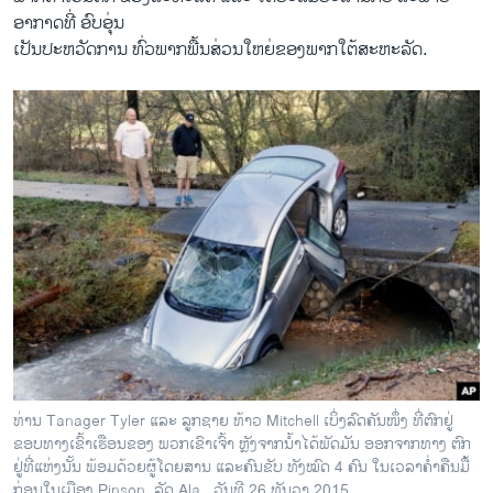
ອາກາດທີ່ ອົບອຸ່ນ
ເປັນປະຫວັດການ ທົ່ວພາກພື້ນສ່ວນໃຫຍ່ຂອງພາກໃຕ້ສະຫະລັດ.
ທ່ານ Tanager Tyler ແລະ ລູກຊາຍ ທ້າວ Mitchell ເບິ່ງລົດຄັນໜຶ່ງ ທີ່ຕົກຢູ່
ຂອບທາງເຂົ້າເຮືອນຂອງ ພວກເຂົາເຈົ້າ ຫຼັງຈາກນ້ຳໄດ້ພັດມັນ ອອກຈາກທາງ ຕົກ
ຢູ່ທີ່ແຫ່ງນັ້ນ ພ້ອມດ້ວຍຜູ້ໂດຍສານ ແລະຄົນຂັບ ທັງໝົດ 4 ຄົນ ໃນເວລາຄ່ຳຄືນມື້
ກ່ອນໃນເມືອງ Pinson, ລັດ Ala., ວັນທີ 26 ທັນວາ 2015.