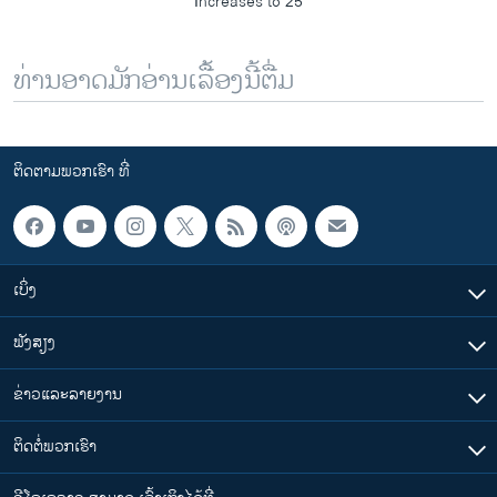
Increases to 25
ທ່ານອາດມັກອ່ານເລື້ອງນີ້ຕື່ມ
ຕິດຕາມພວກເຮົາ ທີ່
ເບິ່ງ
ຟັງສຽງ
ຂ່າວແລະລາຍງານ
ຕິດຕໍ່ພວກເຮົາ