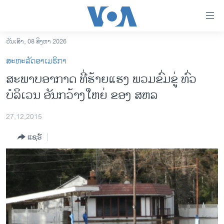
ລິ້ງ
ສຳຫລັບ
ເຂົ້າ
ວັນເສົາ, 08 ສິງຫາ 2026
ຫາ
ໂຮມເພຈ
ສະຫະລັດອາເມຣິກາ
ຂ້າມ
ລາວ
ສະພາບອາກາດ ທີ່ຮ້າຍແຮງ ພວມຂົ່ມຂູ່ ທົ່ວ
ຂ້າມ
ອາເມຣິກາ
ບໍລິເວນ ອັນກວ້າງໃຫຍ່ ຂອງ ສຫລ
ຂ້າມ
ໄປ
ການເລືອກຕັ້ງ ປະທານາທີບໍດີ ສະຫະລັດ 2024
ຫາ
27,12,2015
ຂ່າວ​ຈີນ
ຊອກ
ແຊຣ໌
ຄົ້ນ
ໂລກ
ເອເຊຍ
ອິດສະຫຼະພາບດ້ານການຂ່າວ
ຊີວິດຊາວລາວ
ຊຸມຊົນຊາວລາວ