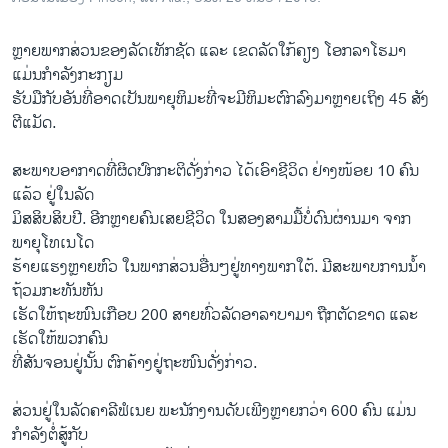
ຫຼາຍພາກສ່ວນຂອງລັດເທັກຊັດ ແລະ ເຂດລັດໃກ້ຄຽງ ໂອກລາໂຮມາ
ແມ່ນກຳລັງກະກຽມ
ຮັບມືກັບອັນທີ່ອາດເປັນພາຍຸຫິມະທີ່ຈະມີຫິມະຕົກລົງມາຫຼາຍເຖິງ 45 ສັງ
ຕີແມັດ.
ສະພາບອາກາດທີ່ຜິດປົກກະຕິດັ່ງກ່າວ ໄດ້ເອົາຊີວິດ ຢ່າງໜ້ອຍ 10 ຄົນ
ແລ້ວ ຢູ່ໃນລັດ
ມິສສິບສິບປີ. ອີກຫຼາຍຄົນເສຍຊີວິດ ໃນສອງສາມມື້ບໍ່ດົນຜ່ານມາ ຈາກ
ພາຍຸໂທເນໂດ
ຮ້າຍແຮງຫຼາຍຫົວ ໃນພາກສ່ວນອື່ນໆຢູ່ທາງພາກໃຕ້. ມີສະພາບການນ້ຳ
ຖ້ວມກະທັນຫັນ
ເຮັດໃຫ້ຖະໜົນເກືອບ 200 ສາຍທົ່ວລັດອາລາບາມາ ຖືກຕັດຂາດ ແລະ
ເຮັດໃຫ້ພວກຄົນ
ທີ່ສັນຈອນຢູ່ນັ້ນ ຕົກຄ້າງຢູ່ຖະໜົນດັ່ງກ່າວ.
ສ່ວນຢູ່ໃນລັດຄາລີຟໍເນຍ ພະນັກງານດັບເພີງຫຼາຍກວ່າ 600 ຄົນ ແມ່ນ
ກຳລັງຕໍ່ສູ້ກັບ