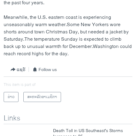
the past four years.
Meanwhile, the U.S. eastern coast is experiencing
unseasonably warm weather.Some New Yorkers wore
shorts around town Christmas Day, but needed a jacket by
Saturday.The temperature Sunday is expected to climb
back up to unusual warmth for December.Washington could
reach record highs for the day.
ແຊຣ໌
Follow us
This item is part of
ຂ່າວ
ສະຫະລັດອາເມຣິກາ
Links
Death Toll in US Southeast's Storms