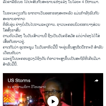
ລັດຄາລີຟໍເນຍ ໄດ້ປະສົບກັບສະພາບແຫ້ງແລ້ງ ໃນໄລຍະ 4 ປີຜ່ານມາ.
ໃນຂະນະດຽວກັນ ພາກຕາເວັນອອກຂອງສະຫະລັດ ແມ່ນກຳລັງພົບກັບ
ສະພາບອາກາດ
ທີ່ອົບອຸ່ນ ຢ່າງບໍ່ເປັນໄປຕາມລະດູການ. ຊາວນະຄອນນິວຢອກບາງສ່ວນ
ໃສ່ສົ້ງຂາສັ້ນ
ຕາມຕົວເມືອງ ໃນວັນເສົາວານນີ້ ຊຶ່ງເປັນວັນຄຣິສມັສ ແຕ່ວ່າຕ້ອງໄດ້ໃສ່
ເສື້ອກັນໜາວຢູ່.
ຄາດກັນວ່າ ອຸດຫະພູມ ໃນວັນອາທິດມື້ນີ້ ຈະອຸ່ນຂຶ້ນສູງຜິດປົົກກະຕິ ສຳລັບ
ເດືອນທັນວາ
ແລະຢູ່ໃນນະຄອນຫຼວງວໍຊິງຕັນ ກໍອາດຈະສູງຂຶ້ນເປັນສະຖິຕິທີ່ເຄີຍມີມາ
ສຳລັບມື້ນີ້.
US Storms
by
ສຽງອາເມຣິກາ ວີໂອເອລາວ
No media source currently available