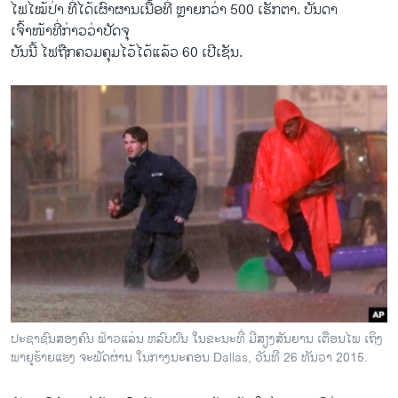
ໄຟໄໝ້ປ່າ ທີ່ໄດ້ເຜົາຜານເນື້ອທີ່ ຫຼາຍກວ່າ 500 ເຮັກຕາ. ບັນດາ
ເຈົ້າໜ້າທີ່ກ່າວວ່າປັດຈຸ
ບັນນີ້ ໄຟຖືກຄວມຄຸມໄວ້ໄດ້ແລ້ວ 60 ເປີເຊັນ.
ປະຊາຊົນສອງຄົນ ຟ້າວແລ່ນ ຫລົບຝົນ ໃນຂະນະທີ່ ມີສຽງສັນຍານ ເຕືອນໄພ ເຖິງ
ພາຍຸຮ້າຍແຮງ ຈະພັດຜ່ານ ໃນກາງນະຄອນ Dallas, ວັນທີ 26 ທັນວາ 2015.