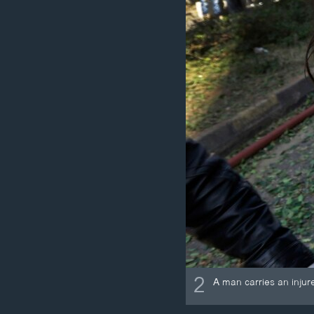
2
A man carries an injur