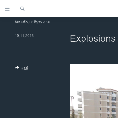
ລິ້ງ
ສຳຫລັບ
ເຂົ້າ
ຄົ້ນຫາ
ວັນພະຫັດ, 06 ສິງຫາ 2026
ໂຮມເພຈ
ຫາ
ລາວ
Explosions 
19,11,2013
ຂ້າມ
ຂ້າມ
ອາເມຣິກາ
ຂ້າມ
ການເລືອກຕັ້ງ ປະທານາທີບໍດີ ສະຫະລັດ
ໄປ
2024
ຫາ
ຂ່າວ​ຈີນ
ຊອກ
ແຊຣ໌
ຄົ້ນ
ໂລກ
ເອເຊຍ
ອິດສະຫຼະພາບດ້ານການຂ່າວ
ຊີວິດຊາວລາວ
ຊຸມຊົນຊາວລາວ