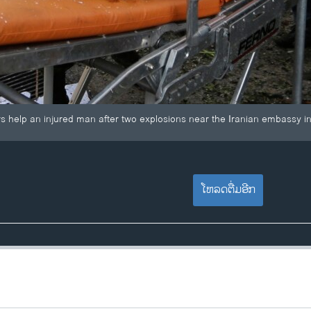
 help an injured man after two explosions near the Iranian embassy in
ໂຫລດຕື່ມອີກ