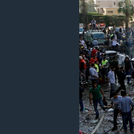
ວິທະຍາສາດ-ເທັກໂນໂລຈີ
ທຸລະກິດ
ພາສາອັງກິດ
ວີດີໂອ
ສຽງ
ລາຍການກະຈາຍສຽງ
ລາຍງານ