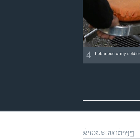
4
Lebanese army soldiers
ຂ່າວປະເພດຕ່າງໆ