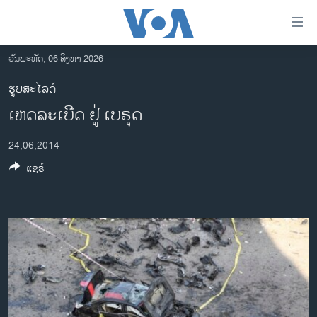
ລິ້ງ
ສຳຫລັບ
ເຂົ້າ
ວັນພະຫັດ, 06 ສິງຫາ 2026
ຫາ
ໂຮມເພຈ
ຮູບສະໄລດ໌
ຂ້າມ
ລາວ
ເຫດລະເບີດ ຢູ່ ເບຣຸດ
ຂ້າມ
ອາເມຣິກາ
ຂ້າມ
24,06,2014
ໄປ
ການເລືອກຕັ້ງ ປະທານາທີບໍດີ ສະຫະລັດ 2024
ຫາ
ແຊຣ໌
ຂ່າວ​ຈີນ
ຊອກ
ຄົ້ນ
ໂລກ
ເອເຊຍ
ອິດສະຫຼະພາບດ້ານການຂ່າວ
ຊີວິດຊາວລາວ
ຊຸມຊົນຊາວລາວ