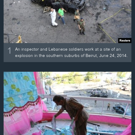
ວິທະຍາສາດ-ເທັກໂນໂລຈີ
ທຸລະກິດ
ພາສາອັງກິດ
ວີດີໂອ
1
ສຽງ
An inspector and Lebanese soldiers work at a site of an
explosion in the southern suburbs of Beirut, June 24, 2014.
ລາຍການກະຈາຍສຽງ
ຕິດຕາມພວກເຮົາ ທີ່
ລາຍງານ
ພາສາຕ່າງໆ