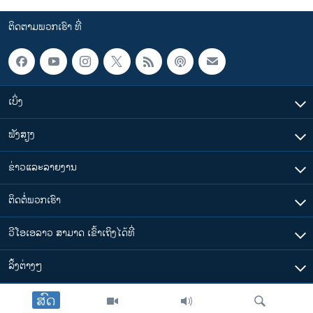
ຕິດຕາມພວກເຮົາ ທີ່
ເບິ່ງ
ຟັງສຽງ
ຂ່າວແລະລາຍງານ
ຕິດຕໍ່ພວກເຮົາ
ວີໂອເອລາວ ສາມາດ ເຂົ້າເຖິງໄດ້ທີ່
​ລິ້ງ​ຕ່າງໆ
ສົດ
ຕາມເວລາໃນລາວ