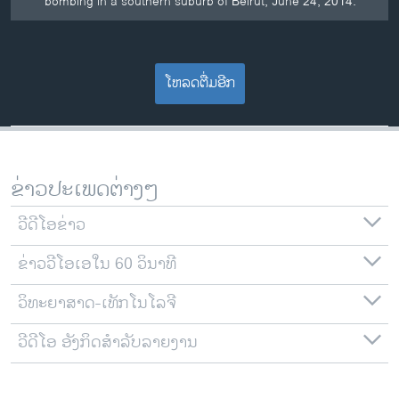
bombing in a southern suburb of Beirut, June 24, 2014.
ໂຫລດຕື່ມອີກ
ຂ່າວປະເພດຕ່າງໆ
ວີດີໂອຂ່າວ
ຂ່າວວີໂອເອໃນ 60 ວິນາທີ
ວິທະຍາສາດ-ເທັກໂນໂລຈີ
ວີດີໂອ ອັງກິດສຳລັບລາຍງານ