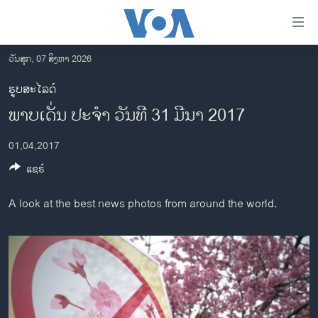
ລິ້ງ
ສຳຫລັບ
ເຂົ້າ
ວັນສຸກ, 07 ສິງຫາ 2026
ຫາ
ໂຮມເພຈ
ຮູບສະໄລດ໌
ຂ້າມ
ລາວ
ພາບເດັ່ນ ປະຈຳ ວັນທີ 31 ມີນາ 2017
ຂ້າມ
ອາເມຣິກາ
ຂ້າມ
01,04,2017
ໄປ
ການເລືອກຕັ້ງ ປະທານາທີບໍດີ ສະຫະລັດ 2024
ຫາ
ແຊຣ໌
ຂ່າວ​ຈີນ
ຊອກ
ຄົ້ນ
ໂລກ
A look at the best news photos from around the world.
ເອເຊຍ
ອິດສະຫຼະພາບດ້ານການຂ່າວ
ຊີວິດຊາວລາວ
ຊຸມຊົນຊາວລາວ