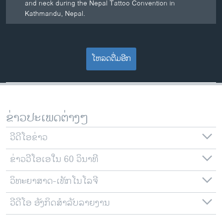
and neck during the Nepal Tattoo Convention in
Kathmandu, Nepal.
ໂຫລດຕື່ມອີກ
ຂ່າວປະເພດຕ່າງໆ
ວີດີໂອຂ່າວ
ຂ່າວວີໂອເອໃນ 60 ວິນາທີ
ວິທະຍາສາດ-ເທັກໂນໂລຈີ
ວີດີໂອ ອັງກິດສຳລັບລາຍງານ