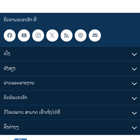
ຕິດຕາມພວກເຮົາ ທີ່
ເບິ່ງ
ຟັງສຽງ
ຂ່າວແລະລາຍງານ
ຕິດຕໍ່ພວກເຮົາ
ວີໂອເອລາວ ສາມາດ ເຂົ້າເຖິງໄດ້ທີ່
​ລິ້ງ​ຕ່າງໆ