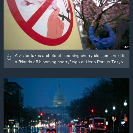
ວິທະຍາສາດ-ເທັກໂນໂລຈີ
ທຸລະກິດ
ພາສາອັງກິດ
ວີດີໂອ
ສຽງ
5
A visitor takes a photo of blooming cherry blossoms next to
ລາຍການກະຈາຍສຽງ
a "Hands off blooming cherry" sign at Ueno Park in Tokyo.
ຕິດຕາມພວກເຮົາ ທີ່
ລາຍງານ
ພາສາຕ່າງໆ