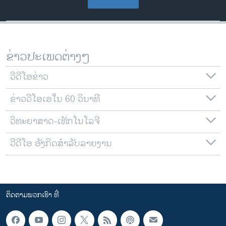
ຂ່າວປະເພດຕ່າງໆ
ວີດີໂອຂ່າວ
ຂ່າວວີໂອເອໃນ 60 ວິນາທີ
ວິທະຍາສາດ-ເທັກໂນໂລຈີ
ວີດີໂອ ອັງກິດສຳລັບລາຍງານ
ຕິດຕາມພວກເຮົາ ທີ່