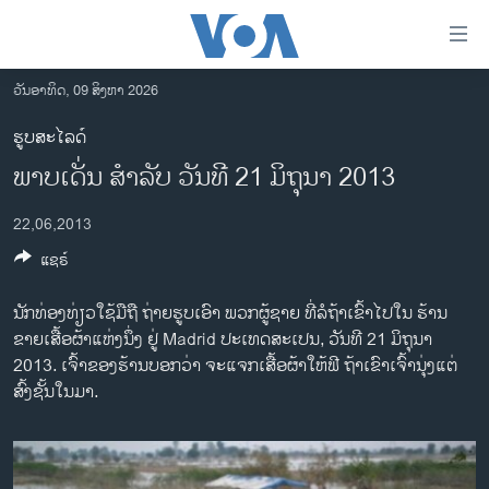
ລິ້ງ
ສຳຫລັບ
ເຂົ້າ
ວັນອາທິດ, 09 ສິງຫາ 2026
ຫາ
ໂຮມເພຈ
ຮູບສະໄລດ໌
ຂ້າມ
ລາວ
ພາບເດັ່ນ ສໍາລັບ ວັນທີ 21 ມິຖຸນາ 2013
ຂ້າມ
ອາເມຣິກາ
ຂ້າມ
22,06,2013
ໄປ
ການເລືອກຕັ້ງ ປະທານາທີບໍດີ ສະຫະລັດ 2024
ຫາ
ແຊຣ໌
ຂ່າວ​ຈີນ
ຊອກ
ຄົ້ນ
ໂລກ
ນັກທ່ອງທ່ຽວໃຊ້ມືຖື ຖ່າຍຮູບເອົາ ພວກຜູ້ຊາຍ ທີ່ລໍຖ້າເຂົ້າໄປໃນ ຮ້ານ
ຂາຍເສື້ອຜ້າແຫ່ງນຶ່ງ ຢູ່ Madrid ປະເທດສະເປນ, ວັນທີ 21 ມິຖຸນາ
ເອເຊຍ
2013. ເຈົ້າຂອງຮ້ານບອກວ່າ ຈະແຈກເສື້ອຜ້າໃຫ້ຟີ ຖ້າເຂົາເຈົ້ານຸ່ງແຕ່
ອິດສະຫຼະພາບດ້ານການຂ່າວ
ສົ້ງຊັ້ນໃນມາ.
ຊີວິດຊາວລາວ
ຊຸມຊົນຊາວລາວ