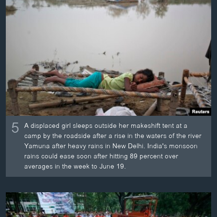
ວິທະຍາສາດ-ເທັກໂນໂລຈີ
ທຸລະກິດ
ພາສາອັງກິດ
ວີດີໂອ
ສຽງ
ລາຍການກະຈາຍສຽງ
ຕິດຕາມພວກເຮົາ ທີ່
ລາຍງານ
5
A displaced girl sleeps outside her makeshift tent at a
camp by the roadside after a rise in the waters of the river
Yamuna after heavy rains in New Delhi. India's monsoon
ພາສາຕ່າງໆ
rains could ease soon after hitting 89 percent over
averages in the week to June 19.