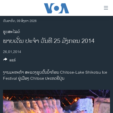
ລິ້ງ
ສຳຫລັບ
ເຂົ້າ
ວັນອາທິດ, 09 ສິງຫາ 2026
ຫາ
ໂຮມເພຈ
ຮູບສະໄລດ໌
ຂ້າມ
ລາວ
ພາບເດັ່ນ ປະຈໍາ ວັນທີ 25 ມັງກອນ 2014
ຂ້າມ
ອາເມຣິກາ
ຂ້າມ
26,01,2014
ໄປ
ການເລືອກຕັ້ງ ປະທານາທີບໍດີ ສະຫະລັດ 2024
ຫາ
ແຊຣ໌
ຂ່າວ​ຈີນ
ຊອກ
ຄົ້ນ
ໂລກ
ງານມະຫະກໍາ ສະແດງຮູບປັ້ນນໍ້າກ້ອນ Chitose-Lake Shikotsu Ice
Festival ຢູ່ເມືອງ Chitose ປະເທດຍີ່ປຸ່ນ
ເອເຊຍ
ອິດສະຫຼະພາບດ້ານການຂ່າວ
ຊີວິດຊາວລາວ
ຊຸມຊົນຊາວລາວ