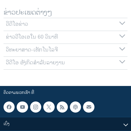
ຂ່າວປະເພດຕ່າງໆ
ວີດີໂອຂ່າວ
ຂ່າວວີໂອເອໃນ 60 ວິນາທີ
ວິທະຍາສາດ-ເທັກໂນໂລຈີ
ວີດີໂອ ອັງກິດສຳລັບລາຍງານ
ຕິດຕາມພວກເຮົາ ທີ່
ເບິ່ງ