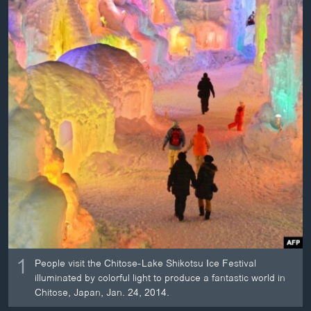
ວິທະຍາສາດ-ເທັກໂນໂລຈີ
ທຸລະກິດ
ພາສາອັງກິດ
ວີດີໂອ
ສຽງ
ລາຍການກະຈາຍສຽງ
ຕິດຕາມພວກເຮົາ ທີ່
ລາຍງານ
ພາສາຕ່າງໆ
1
People visit the Chitose-Lake Shikotsu Ice Festival
illuminated by colorful light to produce a fantastic world in
Chitose, Japan, Jan. 24, 2014.