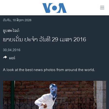
ລິ້ງ
ສຳຫລັບ
ເຂົ້າ
ວັນຈັນ, 10 ສິງຫາ 2026
ຫາ
ໂຮມເພຈ
ຮູບສະໄລດ໌
ຂ້າມ
ລາວ
ພາບເດັ່ນ ປະຈຳ ວັນທີ 29 ເມສາ 2016
ຂ້າມ
ອາເມຣິກາ
ຂ້າມ
30,04,2016
ໄປ
ການເລືອກຕັ້ງ ປະທານາທີບໍດີ ສະຫະລັດ 2024
ຫາ
ແຊຣ໌
ຂ່າວ​ຈີນ
ຊອກ
ຄົ້ນ
ໂລກ
A look at the best news photos from around the world.
ເອເຊຍ
ອິດສະຫຼະພາບດ້ານການຂ່າວ
ຊີວິດຊາວລາວ
ຊຸມຊົນຊາວລາວ