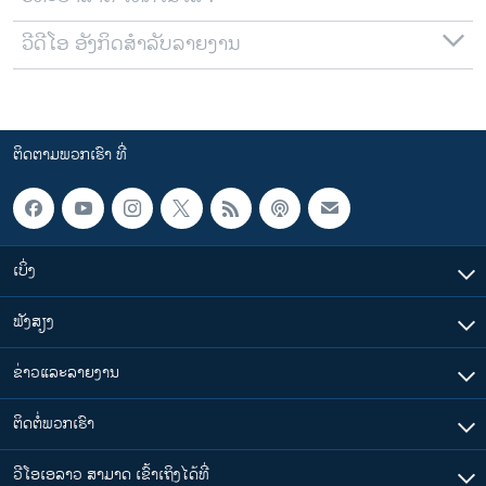
ວີດີໂອ ອັງກິດສຳລັບລາຍງານ
ຕິດຕາມພວກເຮົາ ທີ່
ເບິ່ງ
ຟັງສຽງ
ຂ່າວແລະລາຍງານ
ຕິດຕໍ່ພວກເຮົາ
ວີໂອເອລາວ ສາມາດ ເຂົ້າເຖິງໄດ້ທີ່