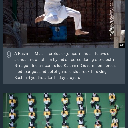
ວິທະຍາສາດ-ເທັກໂນໂລຈີ
ທຸລະກິດ
ພາສາອັງກິດ
ວີດີໂອ
ສຽງ
9
A Kashmiri Muslim protester jumps in the air to avoid
ລາຍການກະຈາຍສຽງ
stones thrown at him by Indian police during a protest in
ຕິດຕາມພວກເຮົາ ທີ່
Srinagar, Indian-controlled Kashmir. Government forces
ລາຍງານ
fired tear gas and pellet guns to stop rock-throwing
Kashmiri youths after Friday prayers.
ພາສາຕ່າງໆ