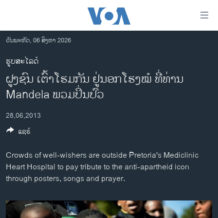
ລິ້ງ
ສຳຫລັບ
ເຂົ້າ
ວັນພະຫັດ, 06 ສິງຫາ 2026
ຫາ
ໂຮມເພຈ
ຮູບສະໄລດ໌
ຂ້າມ
ລາວ
ຝູງຊົນ ເຕົ້າໂຮມກັນ ຢູ່ນອກໂຮງໝໍ ທີ່ທ່ານ
ຂ້າມ
ອາເມຣິກາ
ຂ້າມ
Mandela ພວມປິ່ນປົວ
ໄປ
ການເລືອກຕັ້ງ ປະທານາທີບໍດີ ສະຫະລັດ 2024
ຫາ
28,06,2013
ຂ່າວ​ຈີນ
ຊອກ
ແຊຣ໌
ຄົ້ນ
ໂລກ
Crowds of well-wishers are outside Pretoria's Mediclinic
ເອເຊຍ
Heart Hospital to pay tribute to the anti-apartheid icon
ອິດສະຫຼະພາບດ້ານການຂ່າວ
through posters, songs and prayer.
ຊີວິດຊາວລາວ
ຊຸມຊົນຊາວລາວ