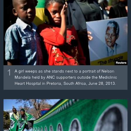
ວິທະຍາສາດ-ເທັກໂນໂລຈີ
ທຸລະກິດ
ພາສາອັງກິດ
ວີດີໂອ
ສຽງ
ລາຍການກະຈາຍສຽງ
ຕິດຕາມພວກເຮົາ ທີ່
1
ລາຍງານ
A girl weeps as she stands next to a portrait of Nelson
Mandela held by ANC supporters outside the Mediclinic
Heart Hospital in Pretoria, South Africa, June 28, 2013.
ພາສາຕ່າງໆ