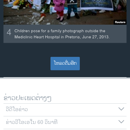
4
Children pose for a family photograph outside the
Mediclinic Heart Hospital in Pretoria, June 27, 2013.
ໂຫລດຕື່ມອີກ
ຂ່າວປະເພດຕ່າງໆ
ວີດີໂອຂ່າວ
ຂ່າວວີໂອເອໃນ 60 ວິນາທີ