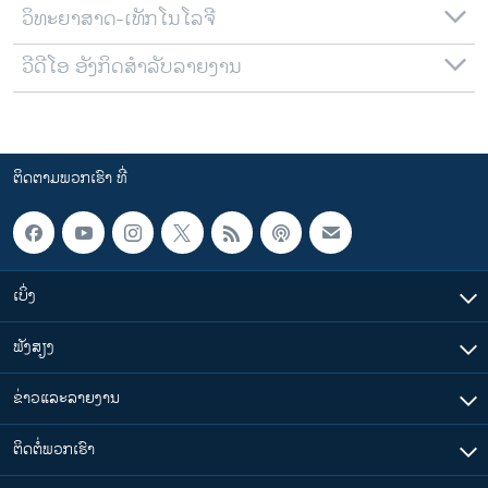
ວິທະຍາສາດ-ເທັກໂນໂລຈີ
ວີດີໂອ ອັງກິດສຳລັບລາຍງານ
ຕິດຕາມພວກເຮົາ ທີ່
ເບິ່ງ
ຟັງສຽງ
ຂ່າວແລະລາຍງານ
ຕິດຕໍ່ພວກເຮົາ