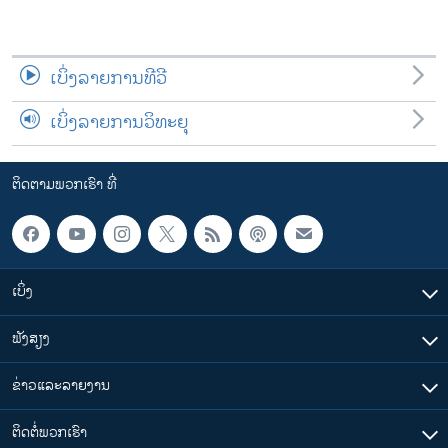
ເບິ່ງລາຍການທີວີ
ເບິ່ງລາຍການວິທະຍຸ
ຕິດຕາມພວກເຮົາ ທີ່
ເບິ່ງ
ຟັງສຽງ
ຂ່າວແລະລາຍງານ
ຕິດຕໍ່ພວກເຮົາ