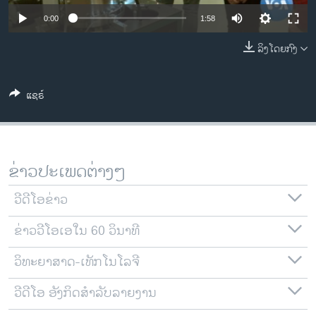
ວິທະຍາສາດ-ເທັກໂນໂລຈີ
0:00
1:58
ທຸລະກິດ
ລິງໂດຍກົງ
ພາສາອັງກິດ
ວີດີໂອ
ແຊຣ໌
ສຽງ
ລາຍການກະຈາຍສຽງ
ຕິດຕາມພວກເຮົາ ທີ່
ຂ່າວປະເພດຕ່າງໆ
ລາຍງານ
ວີດີໂອຂ່າວ
ພາສາຕ່າງໆ
ຂ່າວວີໂອເອໃນ 60 ວິນາທີ
ວິທະຍາສາດ-ເທັກໂນໂລຈີ
ວີດີໂອ ອັງກິດສຳລັບລາຍງານ