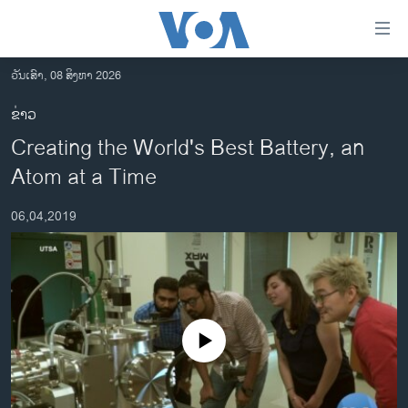
ລິ້ງ
ສຳຫລັບ
ເຂົ້າ
ວັນເສົາ, 08 ສິງຫາ 2026
ຫາ
ໂຮມເພຈ
ຂ່າວ
ຂ້າມ
ລາວ
Creating the World's Best Battery, an
ຂ້າມ
ອາເມຣິກາ
ຂ້າມ
Atom at a Time
ໄປ
ການເລືອກຕັ້ງ ປະທານາທີບໍດີ ສະຫະລັດ 2024
ຫາ
06,04,2019
ຂ່າວ​ຈີນ
ຊອກ
ຄົ້ນ
ໂລກ
ເອເຊຍ
ອິດສະຫຼະພາບດ້ານການຂ່າວ
No media source currently available
ຊີວິດຊາວລາວ
ຊຸມຊົນຊາວລາວ