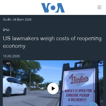
ລິ້ງ
ສຳຫລັບ
ເຂົ້າ
ວັນເສົາ, 08 ສິງຫາ 2026
ຫາ
ໂຮມເພຈ
ຂ່າວ
ຂ້າມ
ລາວ
US lawmakers weigh costs of reopening
ຂ້າມ
ອາເມຣິກາ
ຂ້າມ
economy
ໄປ
ການເລືອກຕັ້ງ ປະທານາທີບໍດີ ສະຫະລັດ 2024
ຫາ
15,05,2020
ຂ່າວ​ຈີນ
ຊອກ
ຄົ້ນ
ໂລກ
ເອເຊຍ
ອິດສະຫຼະພາບດ້ານການຂ່າວ
No media source currently available
ຊີວິດຊາວລາວ
ຊຸມຊົນຊາວລາວ