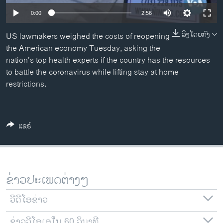
ວິທະຍາສາດ-ເທັກໂນໂລຈີ
0:00
2:56
ທຸລະກິດ
ລິງໂດຍກົງ
US lawmakers weighed the costs of reopening
ພາສາອັງກິດ
the American economy Tuesday, asking the
nation’s top health experts if the country has the resources
ວີດີໂອ
to battle the coronavirus while lifting stay at home
ສຽງ
restrictions.
ລາຍການກະຈາຍສຽງ
ຕິດຕາມພວກເຮົາ ທີ່
ລາຍງານ
ແຊຣ໌
ພາສາຕ່າງໆ
ຂ່າວປະເພດຕ່າງໆ
ວີດີໂອຂ່າວ
ຂ່າວວີໂອເອໃນ 60 ວິນາທີ