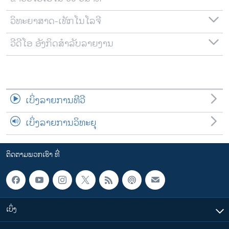
ວິທະຍາສາດ-ເທັກໂນໂລຈີ
ວີດີໂອ ອັງກິດສຳລັບລາຍງານ
ເບິ່ງລາຍການທີວີ
ເບິ່ງລາຍການວິທະຍຸ
ຕິດຕາມພວກເຮົາ ທີ່
ເບິ່ງ