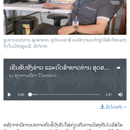
ວິທະຍາສາດ-ເທັກໂນໂລຈີ
ທຸລະກິດ
ພາສາອັງກິດ
ວີດີໂອ
ຮູບພາບຂອງທ່ານ ສຸດສາຄອນ ສຸວັນນະພາສີ ພະນັກງານປະຈໍາຢູ່ບໍລິສັດໃຫຍ່ແຫ່ງ
ສຽງ
ນຶ່ງໃນເມືອງພູລເລີ, ລັດຈໍເຈຍ.
ລາຍການກະຈາຍສຽງ
ຕິດຕາມພວກເຮົາ ທີ່
ເຊີນຮັບຟັງຂ່າວ ແລະບົດສໍາພາດທ່ານ ສຸດສາຄອນ ສຸວັນນະພາສີ
ລາຍງານ
by
ສຽງອາເມຣິກາ ວີໂອເອລາວ
No media source currently available
ພາສາຕ່າງໆ
0:00
1:47
ລິງໂດຍກົງ
ຫລັງຈາກມີການປະກາດກົດຂໍ້ບັງຂັບໃໝ່ກ່ຽວກັບການປ້ອງກັນໄວຣັສໂຄ