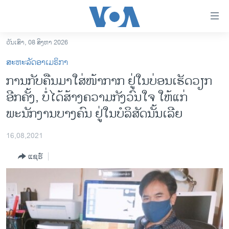
ລິ້ງ
ສຳຫລັບ
ເຂົ້າ
ວັນເສົາ, 08 ສິງຫາ 2026
ຫາ
ໂຮມເພຈ
ສະຫະລັດອາເມຣິກາ
ຂ້າມ
ລາວ
ການກັບຄືນມາໃສ່ໜ້າກາກ ຢູ່ໃນບ່ອນເຮັດວຽກ
ຂ້າມ
ອາເມຣິກາ
ອີກຄັ້ງ, ບໍ່ໄດ້ສ້າງຄວາມກັງວົນໃຈ ໃຫ້ແກ່
ຂ້າມ
ໄປ
ການເລືອກຕັ້ງ ປະທານາທີບໍດີ ສະຫະລັດ 2024
ພະນັກງານບາງຄົນ ຢູ່ໃນບໍລິສັດນັ້ນເລີຍ
ຫາ
ຂ່າວ​ຈີນ
ຊອກ
16,08,2021
ຄົ້ນ
ໂລກ
ແຊຣ໌
ເອເຊຍ
ອິດສະຫຼະພາບດ້ານການຂ່າວ
ຊີວິດຊາວລາວ
ຊຸມຊົນຊາວລາວ