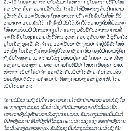
ວິດ-19 ໂດຍສະເພາະການກັບຄືນມາໃສ່ໜ້າກາກຢູ່ໃນສະຖານທີ່ຄືນໃໝ່
ຂອງປະຊາຊົນຊາວອາເມຣິກັນນັ້ນ, ໄດ້ເຮັດໃຫ້ມີຫລາຍໆຄົນເກີດຄວາມ
ຮູ້ສຶກກັງວົນ ແລະເປັນຫ່ວງເຖິງສະພາບການທີ່ຈະເກີດຂຶ້ນໃນຕໍ່ໜ້າທີ່ບໍ່
ສາມາດຈະແນມເຫັນໄດ້. ເຊິ່ງສິ່ງນີ້ ມັນໄດ້ເຮັດໃຫ້ຫລາຍໆຄົນທີ່ພ້ອມຈະ
ໃຫ້ຄວາມຮ່ວມມື ມີການກະກຽມໂຕ ແລະກຽມຮັບມືກັບສະຖານະການທີ່
ຈະເກີດຂຶ້ນໃນທຸກເວລາ. ດັ່ງທີ່ທ່ານ ສຸດສາ ຄອນ ສຸວັນນະພາສີ ຜູ້ທີ່ອາໄສ
ຢູ່ໃນເມືອງພູລເລີ, ລັດ ຈໍເຈຍ ແລະເປັນພະນັກ ງານປະຈໍາຢູ່ບໍລິສັດໃຫຍ່
ແຫ່ງນຶ່ງ ໃນເມືອງດັ່ງກ່າວເລົ່າສູ່ວີໂອເອ ຟັງວ່າ ເພິ່ນ ເອງບໍ່ມີຄວາມຮູ້ສຶກ
ກັງວົນໃຈຫລາຍ ເພາະທ່ານໄດ້ກຽມພ້ອມຢູ່ສະເໝີ ໂດຍສະ ເພາະເລື້ອງ
ຂອງສະພາບຮ່າງກາຍ, ອາຫານການກິນທີ່ມີປະໂຫຍດ ເພື່ອສຸຂະ ພາບ,
ໜ້າກາກ ເພິ່ນກໍ່ໃສ່ປະຈໍາ ແລະທີ່ສໍາຄັນເພິ່ນກໍ່ໄດ້ສັກຢາຄົບຖ້ວນແລ້ວ
ພ້ອມທັງປະຕິບັດຕາມຄໍາແນະນໍາທີ່ທາງການວາງອອກຢູ່ສະເໝີ. ໂດຍ
ເພິ່ນໄດ້ບອກວ່າ:
“ອ້າຍບໍ່ມີຄວາມກັງວົນໃຈ ເພາະວ່າອ້າຍໄດ້ສັກຢາມາແລ້ວ ແລະກໍ່ຍັງໃສ່
ໜ້າກາກຢູ່ຕະຫລອດ ເພື່ອວ່າປ້ອງກັນບັນຫາອາດຈະເກີດຂຶ້ນມາອີກ
ເພາະວ່າຍັງບໍ່ຮູ້ຄັກແນ່ວ່າມັນຮຽບຮ້ອຍແລ້ວ. ອັນກະກຽມພ້ອມນັ້ນມັນກໍ່
ບໍ່ມີຫຍັງຫລາຍ ອັນທີນຶ່ງກໍ່ຄືໃຫ້ສຸຂະພາບເຮົາແຂງແຮງ ອອກກໍາລັງກາຍ
ໃຫ້ເຂັ້ມແຂງຕະຫລອດໄປ, ອັນທີສອງນັ້ນກໍ່ຫລຸດຜ່ອນການເຂົ້າສັງຄົມ