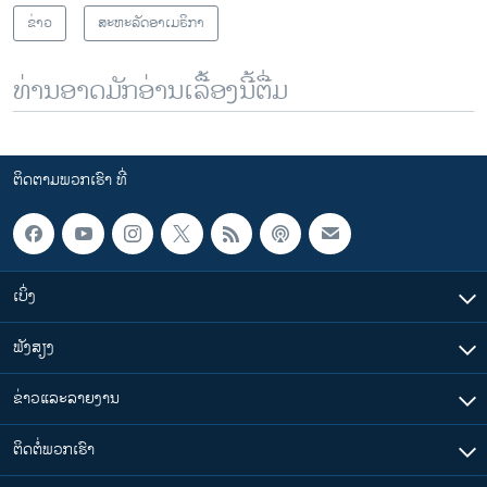
ຂ່າວ
ສະຫະລັດອາເມຣິກາ
ທ່ານອາດມັກອ່ານເລື້ອງນີ້ຕື່ມ
ຕິດຕາມພວກເຮົາ ທີ່
ເບິ່ງ
ຟັງສຽງ
ຂ່າວແລະລາຍງານ
ຕິດຕໍ່ພວກເຮົາ