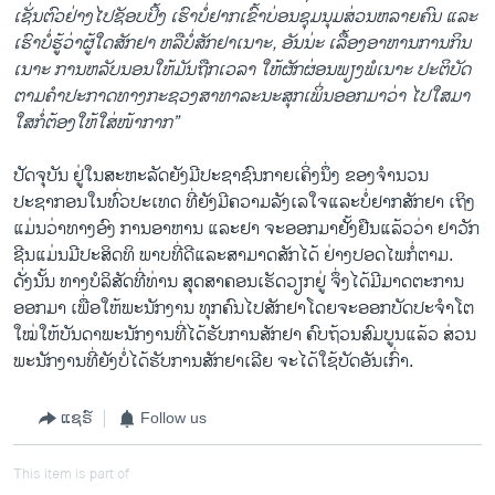
ເຊັ່ນຕົວຢ່າງໄປຊັອບປິ້ງ ເຮົາບໍ່ຢາກເຂົ້າບ່ອນຊຸມນຸມສ່ວນຫລາຍຄົນ ແລະ
ເຮົາບໍ່ຮູ້ວ່າຜູ້ໃດສັກຢາ ຫລືບໍ່ສັກຢາເນາະ, ອັນນ່ະ ເລື້ອງອາຫານການກິນ
ເນາະ ການຫລັບນອນໃຫ້ມັນຖືກເວລາ ໃຫ້ຜັກຜ່ອນພຽງພໍເນາະ ປະຕິບັດ
ຕາມຄໍາປະກາດທາງກະຊວງສາທາລະນະສຸກເພິ່ນອອກມາວ່າ ໄປໃສມາ
ໃສກໍ່ຕ້ອງໃຫ້ໃສ່ໜ້າກາກ”
ປັດຈຸບັນ ຢູ່ໃນສະຫະລັດຍັງມີປະຊາຊົນກາຍເຄິ່ງນຶ່ງ ຂອງຈໍານວນ
ປະຊາກອນໃນທົ່ວປະເທດ ທີ່ຍັງມີຄວາມລັງເລໃຈແລະບໍ່ຢາກສັກຢາ ເຖິງ
ແມ່ນວ່າທາງອົງ ການອາຫານ ແລະຢາ ຈະອອກມາຢັ້ງຢືນແລ້ວວ່າ ຢາວັກ
ຊີນແມ່ນມີປະສິດທິ ພາບທີ່ດີແລະສາມາດສັກໄດ້ ຢ່າງປອດໄພກໍ່ຕາມ.
ດັ່ງນັ້ນ ທາງບໍລິສັດທີ່ທ່ານ ສຸດສາຄອນເຮັດວຽກຢູ່ ຈຶ່ງໄດ້ມີມາດຕະການ
ອອກມາ ເພື່ອໃຫ້ພະນັກງານ ທຸກຄົນໄປສັກຢາໂດຍຈະອອກບັດປະຈໍາໂຕ
ໃໝ່ໃຫ້ບັນດາພະນັກງານທີ່ໄດ້ຮັບການສັກຢາ ຄົບຖ້ວນສົມບູນແລ້ວ ສ່ວນ
ພະນັກງານທີ່ຍັງບໍ່ໄດ້ຮັບການສັກຢາເລີຍ ຈະໄດ້ໃຊ້ບັດອັນເກົ່າ.
ແຊຣ໌
Follow us
This item is part of