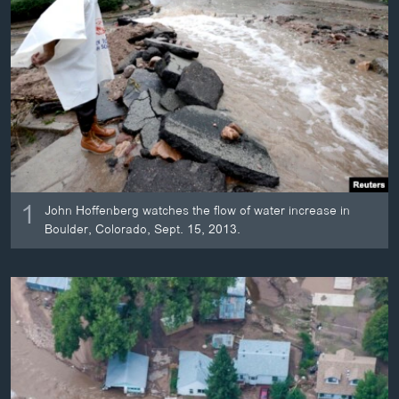
ວິທະຍາສາດ-ເທັກໂນໂລຈີ
ທຸລະກິດ
ພາສາອັງກິດ
ວີດີໂອ
ສຽງ
ລາຍການກະຈາຍສຽງ
ຕິດຕາມພວກເຮົາ ທີ່
1
ລາຍງານ
John Hoffenberg watches the flow of water increase in
Boulder, Colorado, Sept. 15, 2013.
ພາສາຕ່າງໆ