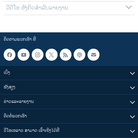
ວີດີໂອ ອັງກິດສຳລັບລາຍງານ
ຕິດຕາມພວກເຮົາ ທີ່
ເບິ່ງ
ຟັງສຽງ
ຂ່າວແລະລາຍງານ
ຕິດຕໍ່ພວກເຮົາ
ວີໂອເອລາວ ສາມາດ ເຂົ້າເຖິງໄດ້ທີ່