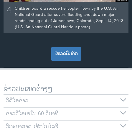
4
Children board a rescue helicopter flown by the U.S. Air
National Guard after severe flooding shut down major
roads leading out of Jamestown, Colorado, Sept. 14, 2013.
(U.S. Air National Guard Handout photo)
ໂຫລດຕື່ມອີກ
ຂ່າວປະເພດຕ່າງໆ
ວີດີໂອຂ່າວ
ຂ່າວວີໂອເອໃນ 60 ວິນາທີ
ວິທະຍາສາດ-ເທັກໂນໂລຈີ