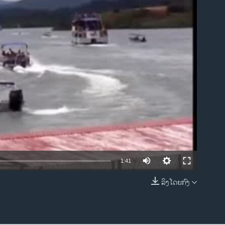
ble
1:41
ລິງໂດຍກົງ
EMBED