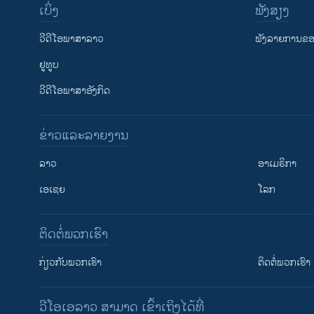
ເບິ່ງ
ຟັງສຽງ
ວີດີໂອພາສາລາວ
ຟັງລາຍການຂອງ
ຢູທູບ
ວີດີໂອພາສາອັງກິດ
ຂ່າວແລະລາຍງານ
ລາວ
ອາເມຣິກາ
ເອເຊຍ
ໂລກ
ຕິດຕໍ່ພວກເຮົາ
ກ່ຽວກັບພວກເຮົາ
ຕິດຕໍ່ພວກເຮົາ
ວີໂອເອລາວ ສາມາດ ເຂົ້າເຖິງໄດ້ທີ່