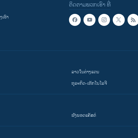
ຕິດຕາມພວກເຮົາ ທີ່
ເຮົາ
ລາວໃນຕ່າງແດນ
ທຸລະກິດ-ເທັກໂນໂລຈີ
ຟັງພອດແຄັສຕ໌