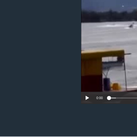
ວິທະຍາສາດ-ເທັກໂນໂລຈີ
ທຸລະກິດ
ພາສາອັງກິດ
ວີດີໂອ
ສຽງ
ລາຍການກະຈາຍສຽງ
ລາຍງານ
0:00