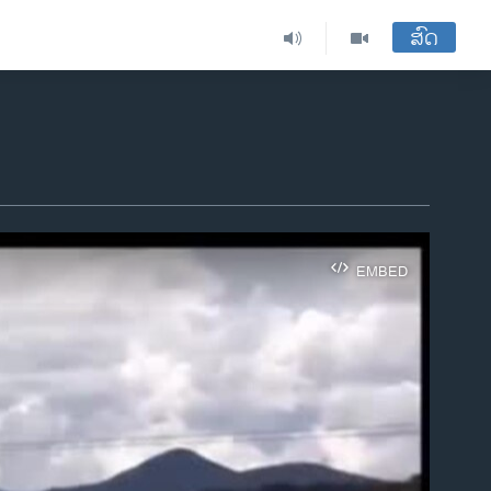
ສົດ
EMBED