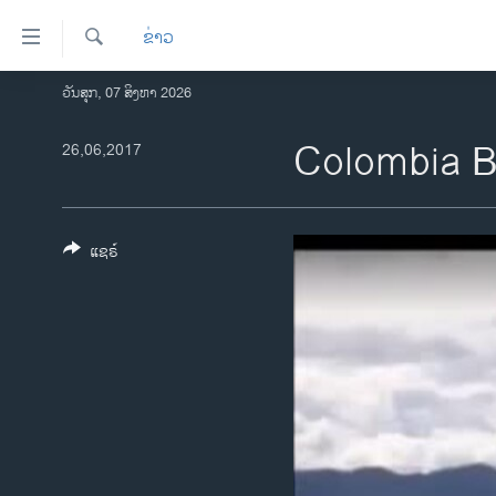
ລິ້ງ
ຂ່າວ
ສຳຫລັບ
ເຂົ້າ
ຄົ້ນຫາ
ວັນສຸກ, 07 ສິງຫາ 2026
ໂຮມເພຈ
ຫາ
ລາວ
Colombia B
26,06,2017
ຂ້າມ
ຂ້າມ
ອາເມຣິກາ
ຂ້າມ
ການເລືອກຕັ້ງ ປະທານາທີບໍດີ ສະຫະລັດ
ໄປ
2024
ແຊຣ໌
ຫາ
ຂ່າວ​ຈີນ
ຊອກ
ຄົ້ນ
ໂລກ
ເອເຊຍ
ອິດສະຫຼະພາບດ້ານການຂ່າວ
ຊີວິດຊາວລາວ
ຊຸມຊົນຊາວລາວ