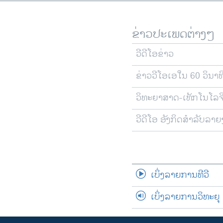
ຂ່າວປະເພດຕ່າງໆ
ວີດີໂອຂ່າວ
ຂ່າວວີໂອເອໃນ 60 ວິນາທ
ວິທະຍາສາດ-ເທັກໂນໂລຈ
ວີດີໂອ ອັງກິດສຳລັບລາ
ເບິ່ງລາຍການທີວີ
ເບິ່ງລາຍການວິທະຍຸ