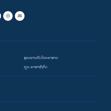
ສຸຂະພາບກັບວິທະຍາສາດ
ຮຽນ-ພາສາອັງກິດ