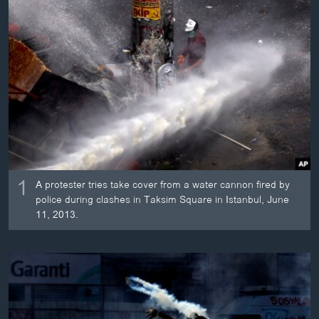
ວິທະຍາສາດ-ເທັກໂນໂລຈີ
ທຸລະກິດ
ພາສາອັງກິດ
ວີດີໂອ
ສຽງ
ລາຍການກະຈາຍສຽງ
ຕິດຕາມພວກເຮົາ ທີ່
ລາຍງານ
1
A protester tries take cover from a water cannon fired by
police during clashes in Taksim Square in Istanbul, June
11, 2013.
ພາສາຕ່າງໆ