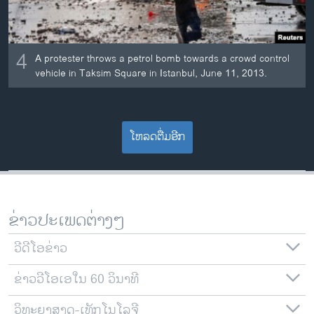
4
A protester throws a petrol bomb towards a crowd control
vehicle in Taksim Square in Istanbul, June 11, 2013.
ໂຫລດຕື່ມອີກ
ຂ່າວປະເພດຕ່າງໆ
ວີດີໂອຂ່າວ
ຂ່າວວີໂອເອໃນ 60 ວິນາທີ
ວິທະຍາສາດ-ເທັກໂນໂລຈີ