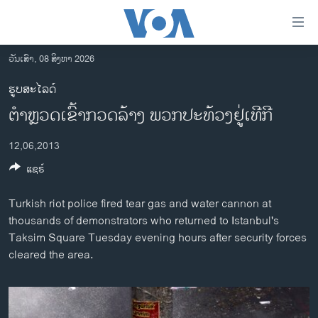
ລິ້ງ
ສຳຫລັບ
ເຂົ້າ
ວັນເສົາ, 08 ສິງຫາ 2026
ຫາ
ໂຮມເພຈ
ຮູບສະໄລດ໌
ຂ້າມ
ລາວ
ຕໍາຫຼວດເຂົ້າກວດລ້າງ ພວກປະທ້ວງຢູ່ເທີກີ
ຂ້າມ
ອາເມຣິກາ
ຂ້າມ
12,06,2013
ໄປ
ການເລືອກຕັ້ງ ປະທານາທີບໍດີ ສະຫະລັດ 2024
ຫາ
ແຊຣ໌
ຂ່າວ​ຈີນ
ຊອກ
ຄົ້ນ
ໂລກ
Turkish riot police fired tear gas and water cannon at
thousands of demonstrators who returned to Istanbul's
ເອເຊຍ
Taksim Square Tuesday evening hours after security forces
ອິດສະຫຼະພາບດ້ານການຂ່າວ
cleared the area.
ຊີວິດຊາວລາວ
ຊຸມຊົນຊາວລາວ