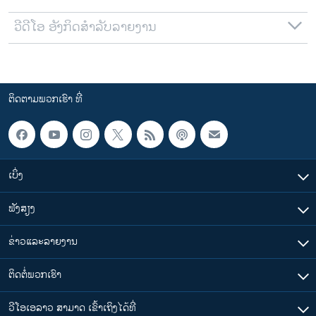
ວີດີໂອ ອັງກິດສຳລັບລາຍງານ
ຕິດຕາມພວກເຮົາ ທີ່
ເບິ່ງ
ຟັງສຽງ
ຂ່າວແລະລາຍງານ
ຕິດຕໍ່ພວກເຮົາ
ວີໂອເອລາວ ສາມາດ ເຂົ້າເຖິງໄດ້ທີ່