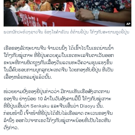
ວິທະຍາສາດ-ເທັກໂນໂລຈີ
ທຸລະກິດ
ພາສາອັງກິດ
ພວກນັກປະທ້ວງຊາວຈີນ​ ຮ້ອງໂຮຄໍາຂັວນ ຕໍ່ຕ້ານຍີ່ປຸ່ນ ໃກ້ໆກັບສະຖານທູດຍີ່ປຸ່ນ
ວີດີໂອ
ເຮືອຂອງລັດຖະບານຈີນ ຈໍານວນນຶ່ງ ໄດ້ເຂົ້າໄປໃນເຂດນ່ານນໍ້າ
ສຽງ
ໃກ້ໆກັບໝູ່ເກາະ ທີ່ຍີ່ປຸ່ນຄວບຄຸມໃນເຂດທະເລຈີນຕາເວັນອອກ
ລາຍການກະຈາຍສຽງ
ຂະນະທີ່ການຜິດຖຽງກັນເລື້ອງດິນແດນທະວີຄວາມຮຸນແຮງຂຶ້ນ
ຕິດຕາມພວກເຮົາ ທີ່
ໃນມື້ຄົບຮອບການບຸກລຸກປະເທດຈີນ ໂດຍກອງທັບຍີ່ປຸ່ນ ທີ່ເປັນ
ລາຍງານ
ເລື້ອງຫລໍ່ແຫລມຢູ່ແລ້ວນັ້ນ.
ໜ່ວຍຍາມຝັ່ງຂອງຍີ່ປຸ່ນກ່າວວ່າ ມີການເຫັນເຮືອສັງເກດການ
ພາສາຕ່າງໆ
ຂອງຈີນ ຢ່າງນ້ອຍ 10 ລໍາໃນວັນອັງຄານມື້ນີ້ ໃກ້ໆກັບໝູ່ເກາະ
ທີ່ຍີ່ປຸ່ນເອີ້ນວ່າ Senkaku ແລະຈີນເອີ້ນວ່າ Diaoyu ນັ້ນ.
ກ່ອນໜ້ານີ້ ເຈົ້າໜ້າທີ່ຍີ່ປຸ່ນໄດ້ຂັບໄລ່ເຮືອລາດ ຕະເວນຂອງຈີນ
ລໍານຶ່ງ ອອກໄປຈາກເຂດໃກ້ໆກັບໝູ່ເກາະນ້ອຍທີ່ເປັນໂຂດຫີນ
ດັ່ງກ່າວ.