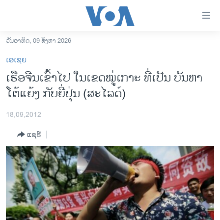
ລິ້ງ
ສຳຫລັບ
ເຂົ້າ
ວັນອາທິດ, 09 ສິງຫາ 2026
ຫາ
ໂຮມເພຈ
ເອເຊຍ
ຂ້າມ
ລາວ
ເຮືອຈີນເຂົ້າໄປ ໃນເຂດໝູ່ເກາະ ທີ່ເປັນ ບັນຫາ
ຂ້າມ
ອາເມຣິກາ
ໂຕ້ແຍ້ງ ກັບຍີ່ປຸ່ນ (ສະໄລດ໌)
ຂ້າມ
ໄປ
ການເລືອກຕັ້ງ ປະທານາທີບໍດີ ສະຫະລັດ 2024
ຫາ
18,09,2012
ຂ່າວ​ຈີນ
ຊອກ
ແຊຣ໌
ຄົ້ນ
ໂລກ
ເອເຊຍ
ອິດສະຫຼະພາບດ້ານການຂ່າວ
ຊີວິດຊາວລາວ
ຊຸມຊົນຊາວລາວ