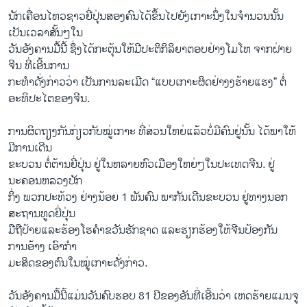
ນັກເຄື່ອນໄຫວຊາວຍີ່ປຸ່ນສອງຄົນໄດ້ຂຶ້ນໄປຍັງເກາະນຶ່ງໃນຈໍານວນນັ້ນ
ເປັນເວລາສັ້ນໆໃນ
ວັນອັງຄານມື້ນີ້ ຊຶ່ງໄດ້ກະຕຸ້ນໃຫ້ມີປະຕິກິລິຍາຕອບຢ່າງໂມໂຫ ຈາກຝ່າຍ
ຈີນ ທີ່ເອີ້ນການ
ກະທໍາດັ່ງກ່າວວ່າ ເປັນການລະເມີດ “ແບບເກາະຜິດຢ່າງງຮ້າຍແຮງ” ຕໍ່
ອະທິປະໄຕຂອງຈີນ.
ການຜິດຖຽງກັນກ່ຽວກັບໝູ່ເກາະ ທີ່ສ່ວນໃຫຍ່ແລ້ວບໍ່ມີຄົນຢູ່ນັ້ນ ໄດ້ພາໃຫ້
ມີການເດີນ
ຂະບວນ ຕໍ່ຕ້ານຍີ່ປຸ່ນ ຢູ່ໃນຫລາຍຫົວເມືອງໃຫຍ່ໆໃນປະເທດຈີນ. ຢູ່
ນະຄອນຫລວງປັກ
ກິ່ງ ພວກປະທ້ວງ ຢ່າງນ້ອຍ 1 ພັນຄົນ ພາກັນເດີນຂະບວນ ຢູ່ທາງນອກ
ສະຖານທູດຍີ່ປຸ່ນ
ມືຖືປ້າຍແລະຮ້ອງໂຮຄໍາຂວັນຮັກຊາດ ແລະຮຽກຮ້ອງໃຫ້ຈີນປ້ອງກັນ
ການອ້າງ ເອົາກໍາ
ມະສິດຂອງຕົນໃນໝູ່ເກາະດັ່ງກ່າວ.
ວັນອັງຄານມື້ນີ້ແມ່ນວັນຄົບຮອບ 81 ປີຂອງອັນທີ່ເອີ້ນວ່າ ເຫດຮ້າຍແມນຈູ