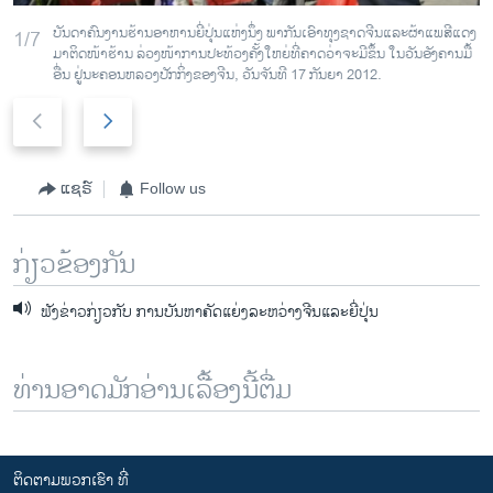
ບັນດາຄົນງານຮ້ານອາຫານຍີ່ປຸ່ນແຫ່ງນຶ່ງ ພາກັນເອົາທຸງຊາດຈີນແລະຜ້າແພສີແດງ
1/7
ມາຕິດໜ້າຮ້ານ ລ່ວງໜ້າການປະທ້ວງຄັ້ງໃຫຍ່ທີ່ຄາດວ່າຈະມີຂຶ້ນ ໃນວັນອັງຄານມື້
ອື່ນ ຢູ່ນະຄອນຫລວງປັກກິ່ງຂອງຈີນ, ວັນຈັນທີ 17 ກັນຍາ 2012.
P
N
r
e
e
x
v
t
ແຊຣ໌
Follow us
i
s
o
l
ກ່ຽວຂ້ອງກັນ
u
i
s
d
ຟັງຂ່າວກ່ຽວກັບ ການບັນຫາຄັດແຍ່ງລະຫວ່າງຈີນແລະຍີ່ປຸ່ນ
s
e
l
i
ທ່ານອາດມັກອ່ານເລື້ອງນີ້ຕື່ມ
d
e
ຕິດຕາມພວກເຮົາ ທີ່