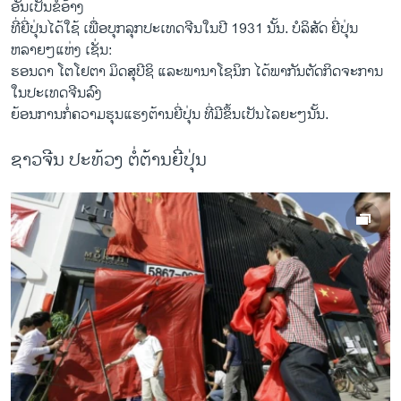
ອັນເປັນຂໍ້ອ້າງ
ທີ່ຍີ່ປຸ່ນໄດ້ໃຊ້ ເພື່ອບຸກລຸກປະເທດຈີນໃນປີ 1931 ນັ້ນ. ບໍລິສັດ ຍີ່ປຸ່ນ
ຫລາຍໆແຫ່ງ ເຊັ່ນ:
ຮອນດາ ໂຕໂຢຕາ ມິດສຸບີຊິ ແລະພານາໂຊນິກ ໄດ້ພາກັນຕັດກິດຈະການ
ໃນປະເທດຈີນລົງ
ຍ້ອນການກໍ່ຄວາມຮຸນແຮງຕ້ານຍີ່ປຸ່ນ ທີ່ມີຂຶ້ນເປັນໄລຍະໆນັ້ນ.
ຊາວຈີນ ປະທ້ວງ ຕໍ່ຕ້ານຍີ່ປຸ່ນ