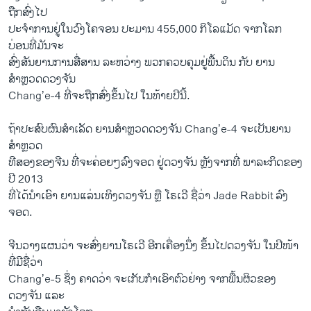
ຖືກສົ່ງໄປ
ປະຈຳການຢູ່ໃນວົງໂຄຈອນ ປະມານ 455,000 ກິໂລແມັດ ຈາກໂລກ
ບ່ອນທີ່ມັນຈະ
ສົ່ງສັນຍານການສື່ສານ ລະຫວ່າງ ພວກຄວບຄຸມຢູ່ພື້ນດິນ ກັບ ຍານ
ສຳຫຼວດດວງຈັນ
Chang’e-4 ທີ່ຈະຖືກສົ່ງຂຶ້ນໄປ ໃນທ້າຍປີນີ້.
ຖ້າປະສົບຜົນສຳເລັດ ຍານສຳຫຼວດດວງຈັນ Chang’e-4 ຈະເປັນຍານ
ສຳຫຼວດ
ທີສອງຂອງຈີນ ທີ່ຈະຄ່ອຍໆລົງຈອດ ຢູ່ດວງຈັນ ຫຼັງຈາກທີ່ ພາລະກິດຂອງ
ປີ 2013
ທີ່ໄດ້ນຳເອົາ ຍານແລ່ນເທິງດວງຈັນ ຫຼື ໂຣເວີ ຊື່ວ່າ Jade Rabbit ລົງ
ຈອດ.
ຈີນວາງແຜນວ່າ ຈະສົ່ງຍານໂຣເວີ ອີກເຄື່ອງນຶ່ງ ຂຶ້ນໄປດວງຈັນ ໃນປີໜ້າ
ທີ່ມີຊື່ວ່າ
Chang’e-5 ຊຶ່ງ ຄາດວ່າ ຈະເກັບກຳເອົາຕົວຢ່າງ ຈາກພື້ນຜິວຂອງ
ດວງຈັນ ແລະ