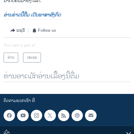
ນຳກັບຄືນມາຍັງໂລກ.
ອ່ານຂ່າວນີ້ຕື່ມ ເປັນພາສາອັງກິດ
ແຊຣ໌
Follow us
This item is part of
ຂ່າວ
ເອເຊຍ
ທ່ານອາດມັກອ່ານເລື້ອງນີ້ຕື່ມ
ຕິດຕາມພວກເຮົາ ທີ່
ເບິ່ງ