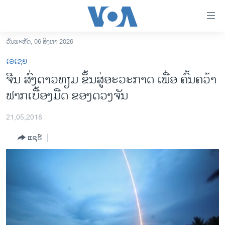
ລິ້ງ
ສຳຫລັບ
ເຂົ້າ
ວັນພະຫັດ, 06 ສິງຫາ 2026
ຫາ
ໂຮມເພຈ
ເອເຊຍ
ຂ້າມ
ລາວ
ຈີນ ສົ່ງດາວທຽມ ຂຶ້ນສູ່ອະວະກາດ ເພື່ອ ຄົ້ນຄວ້າ
ຂ້າມ
ອາເມຣິກາ
ຟາກເບື້ອງມືດ ຂອງດວງຈັນ
ຂ້າມ
ໄປ
ການເລືອກຕັ້ງ ປະທານາທີບໍດີ ສະຫະລັດ 2024
ຫາ
21,05,2018
ຂ່າວ​ຈີນ
ຊອກ
ແຊຣ໌
ຄົ້ນ
ໂລກ
ເອເຊຍ
ອິດສະຫຼະພາບດ້ານການຂ່າວ
ຊີວິດຊາວລາວ
ຊຸມຊົນຊາວລາວ