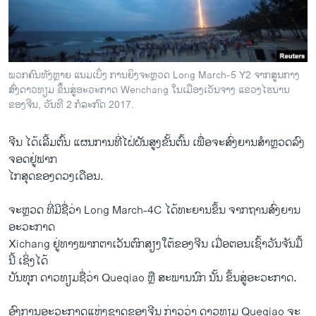
ວິທະຍາສາດ-ເທັກໂນໂລຈີ
ທຸລະກິດ
ພາສາອັງກິດ
ພວກຄົນທັງຫຼາຍ ແນມເບິ່ງ ການຍິງຈະຫຼວດ Long March-5 Y2 ຈາກສູນກາງ
ວີດີໂອ
ສົ່ງດາວທຽມ ຂຶ້ນສູ່ອະວະກາດ Wenchang ໃນເມືອງເວັນຈາງ ແຂວງໄຮນານ
ຂອງຈີນ, ວັນທີ 2 ກໍລະກົດ 2017.
ສຽງ
ຈີນ ໄດ້ເລີ້ມຕົ້ນ ແຜນການທີ່ໄຝ່ຝັນສູງຂັ້ນຕົ້ນ ເພື່ອຈະສົ່ງຍານສຳຫຼວດລົງ
ລາຍການກະຈາຍສຽງ
ຕິດຕາມພວກເຮົາ ທີ່
ຈອດຢູ່ຟາກ
ລາຍງານ
ໄກສຸດຂອງດວງເດືອນ.
ຈະຫຼວດ ທີ່ມີຊື່ວ່າ Long March-4C ໄດ້ທະຍານຂຶ້ນ ຈາກຖານສົ່ງຍານ
ພາສາຕ່າງໆ
ອະວະກາດ
Xichang ຢູ່ທາງພາກຕາເວັນຕົກສຽງໃຕ້ຂອງຈີນ ເມື່ອຕອນເຊົ້າວັນຈັນມື້
ນີ້ ເຊິ່ງໄດ້
ບັນທຸກ ດາວທຽມຊື່ວ່າ Queqiao ຫຼື ສະພານນົກ ນັ້ນ ຂຶ້ນສູ່ອະວະກາດ.
ອົງການອະວະກາດແຫ່ງຊາດຂອງຈີນ ກ່າວວ່າ ດາວທຽມ Queqiao ຈະ