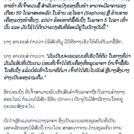
ທາໜ້າ ທີ່ເຈົ້າຄວນຊື້ ສຳລັບທາແປ້ງຮອງພື້ນໜ້າ ອາດຈະມີລາຄາແພງ
ເກືອບ 50 ໂດລາສະຫະລັດ ໃນຮ້ານ ເຊໂພຣາ (Sephora) ຫຼື ຮ້ານຂາຍ
ເຄື່ອງແຕ່ງໜ້າອື່ນໆ. ແຕ່ວ່າ ຂ້ອຍຫາກໍຊື້ອັນນຶ່ງ ໃນລາຄາ 5 ໂດລາ ເທົ່າ
ນັ້ນ ແລະ ມັນໃຊ້ໄດ້ດີກວ່າແປງອັນທີ່ຂ້ອຍມີຢູ່ໃນປັດຈຸບັນນີ້.”
ນາງ ອາເຣຍສ໌ ກ່າວວ່າ ບໍລິສັດທີມູ ມີວິທີທາງເຮັດໃຫ້ຄົນກັບມາຊື້ອີກ.
ນາງ ອາເຣຍສ໌ ກ່າວວ່າ:
“ມັນເປັນປະເພດແບບທີ່ເຮັດໃຫ້ຕິດ ໃນທາງທີ່ວ່າ
ມັນມີແອັປທີ່ເປັນເກມ ບ່ອນທີ່ເຈົ້າໄດ້ຮັບເຄື່ອງທີ່ຫລຸຸດລາຄາ ຖ້າເຈົ້າຊື້ອັນ
ໃດອັນນຶ່ງ ແລ້ວບໍ່ພໍເທົ່າໃດນາທີຕໍ່ມາ ເຈົ້າກໍໄດ້ຮັບໂບນັດສ໌ ຫຼືບາງສິ່ງບາງ
ຢ່າງເປັນຂອງແຖມຕື່ມ.”
ອີກບ່ອນນຶ່ງ ທີ່ເຈົ້າສາມາດພົບເຫັນສີນຄ້າຈີນລາຄາຖືກໃນການຄ້າທາງ
ອອນໄລນ໌ ກໍແມ່ນບໍລິສັດ ຊີອິນ (Shein) ປັດຈຸບັນມີສຳນັກງານໃຫຍ່ຢູ່
ປະເທດສິງກະໂປ.
ປັດໄຈຫຼັກແມ່ນການວາງລາຄາ ຊຶ່ງເປັນແບບແຜນທຸລະກິດທີ່ເປັນ
ເອກະລັກຂອງບໍລິສັດນີ້ ກ່າວໂດຍ ສາສະດາຈານ ດ້ານທຸລະກິດ ທ່ານ