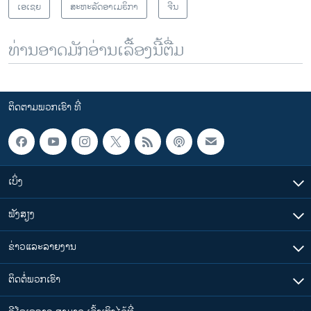
ເອເຊຍ
ສະຫະລັດອາເມຣິກາ
ຈີນ
ທ່ານອາດມັກອ່ານເລື້ອງນີ້ຕື່ມ
ຕິດຕາມພວກເຮົາ ທີ່
ເບິ່ງ
ຟັງສຽງ
ຂ່າວແລະລາຍງານ
ຕິດຕໍ່ພວກເຮົາ