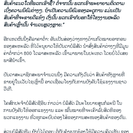
ສິນຄ້າແນວໃດທີ່ພວກເຂົາຊື້? ຕໍ່ຈາກນັ້ນ ພວກເຮົາພະຍາຍາມຕິດຕາມ
ເບິ່ງຄວາມນິຍົມຕ່າງໆ. ຖ້າເປັນຄວາມນິຍົມຂອງລະດູການ ແມ່ນເປັນ
ສິນຄ້າທີ່ຈະຂາຍດີແທ້ໆ ດັ່ງນັ້ນ ພວກເຂົາກໍບອກໃຫ້ໂຮງງານຜະລິດ
ສິນຄ້າເຫຼົ່ານັ້ນ ຈຳນວນຫຼວງຫຼາຍ.”
ອີກເຫດຜົນນຶ່ງຄືລາຄາຕ່ຳ: ອັນເປັນສ່ອງວ່າງທາງດ້ານກົດໝາຍອາກອນ
ຂອງສະຫະລັດ ທີ່ໄດ້ະນຸຍາດໃຫ້ບັນດາບໍລິສັດ ນຳສົ່ງສິນຄ້າຕ່າງໆທີ່ມີມູນ
ຄ່າຕໍ່າກວ່າ 800 ໂດລາສະຫະລັດ ເຂົ້າມາພາຍໃນປະເທດ ໂດຍບໍ່ໄດ້ເສຍ
ພາສີນຳເຂົ້າ.
ບັນດາສະມາຊິກສະພາຈຳນວນນຶ່ງ ມີຄວາມກັງວົນວ່າ ສິນຄ້າທັງຫຼາຍທີ່
ຂາຍຢູ່ໃນເວັບໄຊເຫຼົ່ານີ້ ອາດເຊື່ອມໂຍງກັບການບັງຄັບໃຊ້ແຮງງານຊາວ
ວີເກີ.
ໂຄສົກປະຈຳບໍລິສັດຊີອິນ ກ່າວວ່າ ບໍລິສັດ ມີນະໂຍບາຍສູນກໍລະນີ ໃນ
ການບັງຄັບໃຫ້ອອກແຮງງານ ແລະ ໝັ້ນໝາຍທີ່ຈະເຄົາລົບສິດທິຂອງ
ພວກແຮງງານ ທົ່ວທຸກລະບົບຕ່ອງໂສ້ຂອງການສະໜອງສິນຄ້າຂອງຕົນ.
ສ່ວນບໍລິສັດທີມູ ຍັງບໍ່ໄດ້ຕອບ ຕໍ່ກັບຄຳຮຽກຮ້ອງໃຫ້ມີຄວາມຄິດເຫັນ ຂອງ