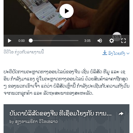
ວິທະຍາສາດ-ເທັກໂນໂລຈີ
No media source currently available
ທຸລະກິດ
ພາສາອັງກິດ
ວີດີໂອ
0:00
3:05
ສຽງ
ວີດີໂອ ກ່ຽວກັບລາຍງານນີ້
ລິງໂດຍກົງ
ລາຍການກະຈາຍສຽງ
ຕິດຕາມພວກເຮົາ ທີ່
ລາຍງານ
ປະຕິບັດການຕະຫຼາດທາງອອນໄລນ໌ຂອງຈີນ ເຊັ່ນ ບໍລິສັດ ທີມູ ແລະ ເຊ
ອິນ ກຳລັງມາແຮງ ຢູ່ໃນຕະຫຼາດທາງອອນໄລນ໌ ດ້ວຍສິນຄ້າລາຄາຖືກສຸດ
ໆ ຂອງພວກເຂົາເຈົ້າ ແຕ່ວ່າ ບໍລີສັດເຫຼົ່ານີ້ ກຳລັງປະເຊີນກັບຄວາມກັງວົນ
ພາສາຕ່າງໆ
ຈາກພວກລູກຄ້າ ແລະ ລັດຖະສະພາຂອງສະຫະລັດ.
ບັນດາບໍລິສັດຂອງຈີນ ທີ່ເຊື່ອມໂຍງກັບ ການຄ້າທາງອອກໄລນ໌ ກຳລັງສ້າງຄວາມສັ່ນສະເທືອນ ໃນລະຫຼາດຂອງສະຫະລັດ
by
ສຽງອາເມຣິກາ ວີໂອເອລາວ
No media source currently available