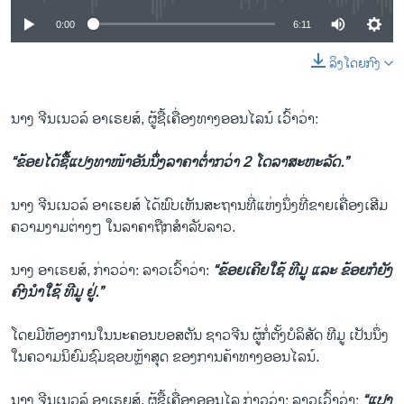
0:00
6:11
ລິງໂດຍກົງ
ນາງ ຈີນເນວລ໌ ອາເຣຍສ໌, ຜູ້ຊື້ເຄື່ອງທາງອອນໄລນ໌ ເວົ້າວ່າ:
“ຂ້ອຍໄດ້ຊື້ແປງທາໜ້າອັນນຶ່ງລາຄາຕ່ຳກວ່າ 2 ໂດລາສະຫະລັດ.”
ນາງ ຈີນເນວລ໌ ອາເຣຍສ໌ ໄດ້ພົບເຫັນສະຖານທີ່ແຫ່ງນຶ່ງທີ່ຂາຍເຄື່ອງເສີມ
ຄວາມງາມຕ່າງໆ ໃນລາຄາຖືກສຳລັບລາວ.
ນາງ ອາເຣຍສ໌, ກ່າວວ່າ: ລາວເວົ້າວ່າ:
“ຂ້ອຍເຄີຍໃຊ້ ທີມູ ແລະ ຂ້ອຍກໍຍັງ
ຄົງນຳໃຊ້ ທີມູ ຢູ່.”
ໂດຍມີຫ້ອງການໃນນະຄອນບອສຕັນ ຊາວຈີນ ຜູ້ກໍ່ຕັ້ງບໍລິສັດ ທີມູ ເປັນນຶ່ງ
ໃນຄວາມນິຍົມຊົມຊອບຫຼ້າສຸດ ຂອງການຄ້າທາງອອນໄລນ໌.
ນາງ ຈີນເນວລ໌ ອາເຣຍສ໌, ຜູ້ຊື້ເຄື່ອງອອນໄລ ກ່າວວ່າ: ລາວເວົ້າວ່າ:
“ແປງ