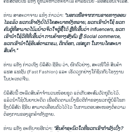
ຄຣິສຕອບເຟີ້ ແທັງ ຢູ່ທີ່ມະຫາວິທະຍາໄລ ຄາລີຟໍເນຍ -ລອສແອນເຈີເລສ.
ທ່ານ ສາສະດາຈານ ແທ້ງ ກ່າວວ່າ:
“ນອກເໜືອຈາກການຂາຍທາງອອນ
ໄລແລ້ວ ພວກເຂົາຍັງບໍ່ໄດ້ໂຄສະນາຫຍັງຫລາຍ, ພວກເຂົານຳໃຊ້ ພວກ
ຄົນຜູ້ທີ່ສາມາດໂນ້ມນ້າວຈິດໃຈຜູ້ຊື້ໄດ້ ຫຼືທີ່ເອີ້ນວ່າ influencers, ພວກ
ເຂົານຳໃຊ້ວິທີທີ່ເອີ້ນວ່າ ການຄ້າທາງສັງຄົມ ຫຼື Social commerce,
ພວກເຂົານຳໃຊ້ອິນສ໌ຕາແກຣມ, ຕິກຕ໊ອກ, ເຟສບູກ ໃນການໂຄສະນາ
ສິນຄ້າ.”
ທ່ານ ແທັງ ກ່າວເຖິງ ບໍລິສັດ ຊີອິນ ວ່າ, ຍົກຕົວຢ່າງ, ສະເໜີໃຫ້ ສິນຄ້າ
ແຟສ ແຟຊັນ (Fast Fashion) ແລະ ເຮັດວຽກຢ່າງໃກ້ຊິດກັບໂຮງງານ
ໃນປະເທດຈີນ.
ບໍລິສັດນີ້ ຜະລິດສິນຄ້າຈຳນວນໜ້ອຍຊຸດ ແຕ່ເກັບສະສົມວັດຖຸດິບໄວ້.
ແລ້ວນຳໃຊ້ປັນຍາປະດິດ ເພື່ອຕິດຕາມເບິ່ງພຶດຕິກຳຂອງພວກຜູ້ບໍລິໂພກ
ຊຶ່ງບໍລິສັດ ຊີອິນ ສາມາດເຄື່ອນຕົວໄດ້ໄວ ໃນການຕອບສະໜອງຕໍ່ຄວາມ
ຕ້ອງການຂອງລູກຄ້າທັງຫຼາຍ.
ທ່ານ ແທັງ ອະທິບາຍອີກວ່າ:
“ສິນຄ້າຊະນິດໃດທີ່ພວກເຂົາກຳລັງເບີ່ງ?