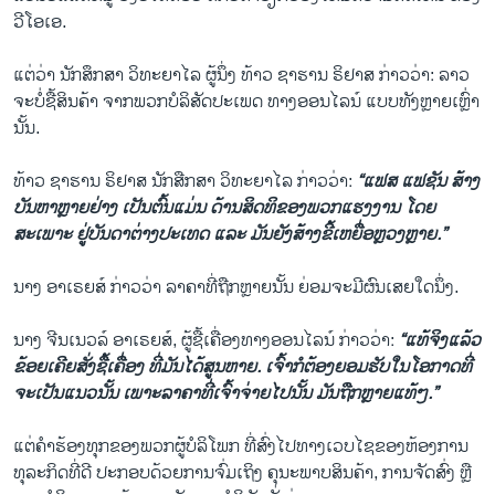
ວີໂອເອ.
ແຕ່ວ່າ ນັກສຶກສາ ວິທະຍາໄລ ຜູ້ນຶ່ງ ທ້າວ ຊາຮານ ຣິຢາສ ກ່າວວ່າ: ລາວ
ຈະບໍ່ຊື້ສິນຄ້າ ຈາກພວກບໍລິສັດປະເພດ ທາງອອນໄລນ໌ ແບບທັງຫຼາຍເຫຼົ່າ
ນັ້ນ.
ທ້າວ ຊາຮານ ຣິຢາສ ນັກສືກສາ ວິທະຍາໄລ ກ່າວວ່າ:
“ແຟສ ແຟຊັນ ສ້າງ
ບັນຫາຫຼາຍຢ່າງ ເປັນຕົ້ນແມ່ນ ດ້ານສິດທິຂອງພວກແຮງງານ ໂດຍ
ສະເພາະ ຢູ່ບັນດາຕ່າງປະເທດ ແລະ ມັນຍັງສ້າງຂີ້ເຫຍື່ອຫຼວງຫຼາຍ.”
ນາງ ອາເຣຍສ໌ ກ່າວວ່າ ລາຄາທີ່ຖືກຫຼາຍນັ້ນ ຍ່ອມຈະມີຜົນເສຍໃດນຶ່ງ.
ນາງ ຈີນເນວລ໌ ອາເຣຍສ໌, ຜູ້ຊື້ເຄື່ອງທາງອອນໄລນ໌ ກ່າວວ່າ:
“ແທ້ຈິງແລ້ວ
ຂ້ອຍເຄີຍສັ່ງຊື້ເຄື່ອງ ທີ່ມັນໄດ້ສູນຫາຍ. ເຈົ້າກໍຕ້ອງຍອມຮັບໃນໂອກາດທີ່
ຈະເປັນແນວນັ້ນ ເພາະລາຄາທີ່ເຈົ້າຈ່າຍໄປນັ້ນ ມັນຖືກຫຼາຍແທ້ໆ.”
ແຕ່ຄຳຮ້ອງທຸກຂອງພວກຜູ້ບໍລິໂພກ ທີ່ສົ່ງໄປທາງເວບໄຊຂອງຫ້ອງການ
ທຸລະກິດທີ່ດີ ປະກອບດ້ວຍການຈົ່ມເຖິງ ຄຸນະພາບສິນຄ້າ, ການຈັດສົ່ງ ຫຼື