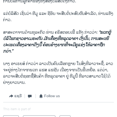
ການບໍລິການລູກຄ້າຂອງທັງສອງບໍລິສັດດັ່ງກ່າວ.
ແຕ່ບໍລິສັດ ເຊັ່ນວ່າ ທີມູ ແລະ ຊີອິນ ຈະສືບຕໍ່ປະສົບຜົນສຳເລັດ, ທ່ານແທັງ
ກ່າວ.
ສາສະດາຈານດ້ານທຸລະກິດ ທ່ານ ຄຣິສຕອບເຟີ້ ແທັງ ກ່າວວ່າ:
“ພວກຜູ້
ບໍລິໂພກຊາວອາເມຣະກັນ ມັກເຄື່ອງທີ່ຫລຸດລາຄາ ດັ່ງນັ້ນ, ການສະເໜີ
ປະເພດເຄື່ອງລາຄາດີໆນີ້ ຄ້ອນຂ້າງຍາກທີ່ຈະມີຄູແຂ່ງໃຫ້ລາຄາຖືກ
ກວ່າ.”
ນາງ ອາເຣຍສ໌ ກ່າວວ່າ ລາວເປັນຄົນເລືອກຫຼາຍ ໃນສິ່ງທີ່ລາວຈະຊື້, ລາວ
ຈະຢູ່ຫ່າງໄກຈາກພວກ ແຟສ ແຟຊັນ ເນື່ອງຈາກເປັນຂີ້ເຫຍື່ອ. ແຕ່ວ່າ,
ລາວຈະສືບຕໍ່ຊອກຊື້ສິນຄ້າ ທີ່ຫລຸດລາຄາ ຢູ່ ທີມູນີ້ ທີ່ລາວສາມາດໃຊ້ໄດ້
ຢ່າງຍາວນານ.
ແຊຣ໌
Follow us
This item is part of