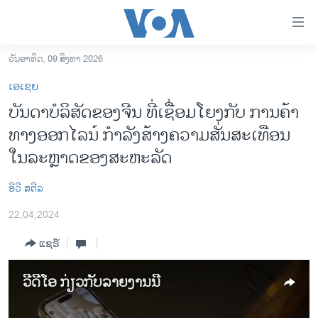
ລິ້ງ
ສຳຫລັບ
ເຂົ້າ
ວັນອາທິດ, 09 ສິງຫາ 2026
ຫາ
ໂຮມເພຈ
ເອເຊຍ
ຂ້າມ
ລາວ
ບັນດາບໍລິສັດຂອງຈີນ ທີ່ເຊື່ອມໂຍງກັບ ການຄ້າ
ຂ້າມ
ອາເມຣິກາ
ທາງອອກໄລນ໌ ກຳລັງສ້າງຄວາມສັ່ນສະເທືອນ
ຂ້າມ
ໄປ
ການເລືອກຕັ້ງ ປະທານາທີບໍດີ ສະຫະລັດ 2024
ໃນລະຫຼາດຂອງສະຫະລັດ
ຫາ
ຂ່າວ​ຈີນ
ຊອກ
ອີວີ ສຕີລ
ຄົ້ນ
ໂລກ
22,04,2024
ເອເຊຍ
ແຊຣ໌
ອິດສະຫຼະພາບດ້ານການຂ່າວ
ຊີວິດຊາວລາວ
ວີດີໂອ ກ່ຽວກັບລາຍງານນີ້
ຊຸມຊົນຊາວລາວ