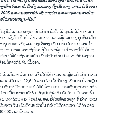
ນໄປໄດ້ ໃນການເຊື່ອມສານແຜນປະຕິບັດງານ ເຊື່ອມຈອດແມ່ນໍ້າ
້າງເຂົ້າກັບແຜນລິເລີ້ມນຶ່ງແລວທາງ ນຶ່ງເສັ້ນທາງ ແຜນແມ່ບົດການ
 2025 ແລະແລວທາງຂົນ ສົ່ງ ທາງບົກ ແລະທາງທະເລສາຍໄໝ
ຍໃຕ້ຂອບອາຊຽນ-ຈີນ.”
ຊ ສີພັນດອນ ຮອງນາຍົກລັດຖະມົນຕີ, ລັດຖະມົນຕີວ່າ ການກະ
ນລົງທຶນ ຢືນຢັນວ່າ ລັດຖະບານລາວທຸ້ມເທ ຢ່າງສຸດຂີດ ເພື່ອ
ຸດທະສາດນຶ່ງແລວ ນຶ່ງເສັ້ທາງ ເພື່ອ ການພັດທະນາລາວໃຫ້
ຂອງແຜນຍຸດທະສາດດັ່ງກ່າວ ຢູ່ໃນ ເຂດລຸ່ມແມ່ນໍ້າຂອງໃຫ້ໄດ້ຢ່າງ
ກໍລະນີທີ່ກຳລັງຈະປະກົດ ເປັນຈິງໃນທ້າຍປີ 2021 ກໍຄືໂຄງການ
ື່ອມຕໍ່ລາວກັບຈີນ ນັ້ນເອງ.
0 ເປັນຕົ້ນມາ ລັດຖະບານຈີນໄດ້ໃຫ້ການຊ່ວຍເຫຼືອແກ່ ລັດຖະບານ
າລວມເກີນກວ່າ 22,540 ລ້ານຢວນ ໃນນີ້ແບ່ງ ເປັນການຊ່ວຍເຫຼຶືອ
 ເງິນກູ້ບໍ່ມີດອກເບ້ຍ 5,300 ລ່້ານ ຢວນ ແລະເງິນກູ້ດອກເບ້ຍຕໍ່າ
ດຍເມື່ອປະກອບກັບຈີນ ຍັງເປັນຜູ້ລົງທຶນອັນດັບ 1 ໃນລາວເຊັ່່ນ
ດໄຟ ທາງດ່ວນ ແລະໂຄງຂ່າຍສາຍສົ່ງໄຟຟ້າແຮງສູງ ທີ່ລັດຖະບານ
ນທຶນຈາກ ຈີນ ເປັນດ້ານຫລັກນັ້ນ ກໍເຮັດໃຫ້ຄາດໝາຍໄດ້ວ່າ ລາວ
ງ 30,000 ກວ່າລ້ານຢວນ