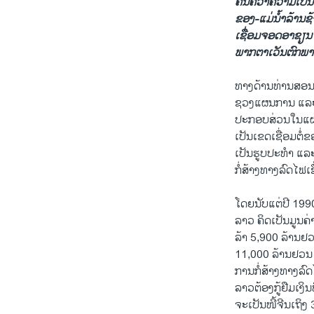
ຄົ້ນຄວ້າຄວາມເປັ
ຂອງ-ແມ່ນໍ້າລ້ານຊ
ເຊື່ອມຈອດອາຊຽນ
ພາກຕາເວັນຕົກພາ
ທາງດ້ານທ່ານສອນໄ
ຊວງແຜນການ ແລະກາ
ປະກອບສ່ວນໃນແຜນຍ
ເປັນເຂດເຊື່ອມຕໍ່
ເປັນຮູບປະທຳ ແລະ
ກໍ່ສ້າງທາງລົດໄຟເຊ
ໂດຍນັບແຕ່ປີ 199
ລາວ ຄິດເປັນມູນຄ່
ລ້າ 5,900 ລ້ານຢວນ
11,000 ລ້ານຢວນ ໂ
ການກໍ່ສ້າງທາງລົ
ລາວຕ້ອງກູ້ຢືມເງິ
ຈະເປັນໜີ້ຈີນເຖິ