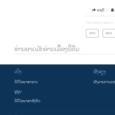
ແຊຣ໌
This item is part of
ຂ່າວ
ລາວ
ທ່ານອາດມັກອ່ານເລື້ອງນີ້ຕື່ມ
ເບິ່ງ
ຟັງສຽງ
ວີດີໂອພາສາລາວ
ຟັງລາຍການຂອງ
ຢູທູບ
ວີດີໂອພາສາອັງກິດ