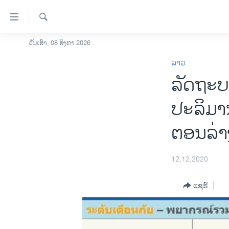
ລິ້ງ
ສຳຫລັບ
ເຂົ້າ
ຄົ້ນຫາ
ວັນເສົາ, 08 ສິງຫາ 2026
ໂຮມເພຈ
ຫາ
ລາວ
ລາວ
ຂ້າມ
ລັດຖະບ
ຂ້າມ
ອາເມຣິກາ
ຂ້າມ
ການເລືອກຕັ້ງ ປະທານາທີບໍດີ ສະຫະລັດ
ປະລິມາ
ໄປ
2024
ຫາ
ຕອນລ່າ
ຂ່າວ​ຈີນ
ຊອກ
ຄົ້ນ
ໂລກ
12,12,2020
ເອເຊຍ
ອິດສະຫຼະພາບດ້ານການຂ່າວ
ແຊຣ໌
ຊີວິດຊາວລາວ
ຊຸມຊົນຊາວລາວ