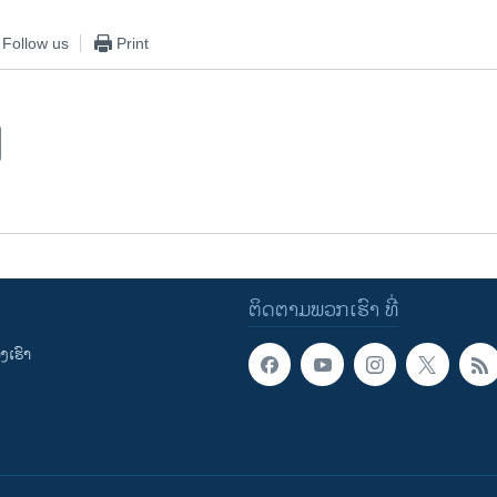
Follow us
Print
ຕິດຕາມພວກເຮົາ ທີ່
ເຮົາ