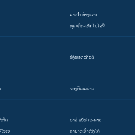
ລາວໃນຕ່າງແດນ
ທຸລະກິດ-ເທັກໂນໂລຈີ
ຟັງພອດແຄັສຕ໌
ສ
ຈອງອີເມລຂ່າວ
ັງ​ກິດ
ອາຣ໌ ແອັຟ ເອ-ລາວ
ວີ​ໂອ​ເອ
ສາມາດເຂົ້າເຖິງໄດ້