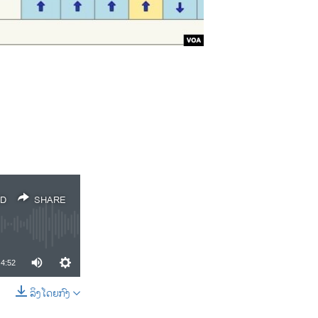
D
SHARE
4:52
ລິງໂດຍກົງ
SHARE