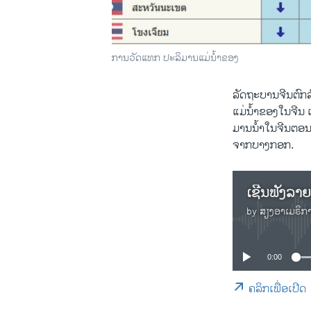
ການວັດແທກ ປະລິມານແມ່ນໍ່້າຂອງ
ລັດຖະບານຈີນຕົກລົ
ແມ່ນໍ້າຂອງໃນຈີນ 
ມານນໍ້າໃນຈີນຕອນ 
ຈາກບາງກອກ.
ເຊີນຟັງລາຍ
by
ສຽງອາເມຣິກ
0:00
ຄລິກເພື່ອເປີດ