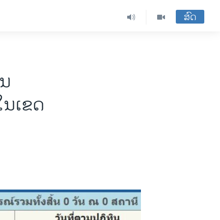
ສົດ
ູນ
ດໃນເຂດ