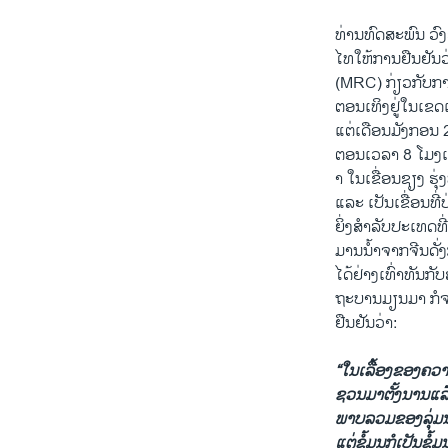
ທ່ານທົດສະພົນ ວົ
ໄທໃຫ້ການຢືນຢັນວ
(MRC) ກ່ຽວກັບກາ
ຕອນເທິງຢູ່ໃນເຂດ
ແຕ່ເດືອນມັງກອນ 
ຕອນເວລາ 8 ໂມງເຊ
າ ໃນເຂື່ອນຊຽງ ຮຸ່
ແລະ ເປັນເຂື່ອນທີ່
ຍິ່ງສຳລັບປະເທດທີ
ມານນໍ້າຈາກຈີນດັ່
ໄດ້ຢ່າງເທົ່າທັນກ
ຖະບານມຽນມາ ກໍຈະຮ
ຢືນຢັນວ່າ:
“ໃນເລື້ອງຂອງຄວ
ຊວນມາຕັ້ງນານແລ້
ພາບລວມຂອງລຸ່ມນໍ້າ
ແຕ່ຂໍ້ມູນກໍເປັນຂ