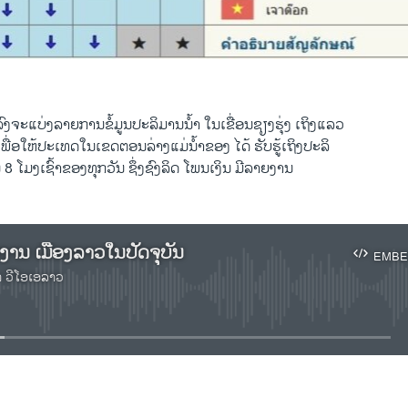
ງຈະແບ່ງລາຍການຂໍ້ມູນປະລິມານນໍ້າ ໃນເຂື່ອນຊຽງຮຸ່ງ ເຖິງແລວ
ເພື່ອໃຫ້ປະເທດໃນເຂດຕອນລ່າງແມ່ນໍ້າຂອງ ໄດ້ ຮັບຮູ້ເຖິງປະລິ
8 ໂມງເຊົ້າຂອງທຸກວັນ ຊຶ່ງຊົງລິດ ໂພນເງິນ ມີລາຍງານ
ງານ ເມືອງລາວໃນປັດຈຸບັນ
EMBE
າ ວີໂອເອລາວ
No media source currently available
EMBED