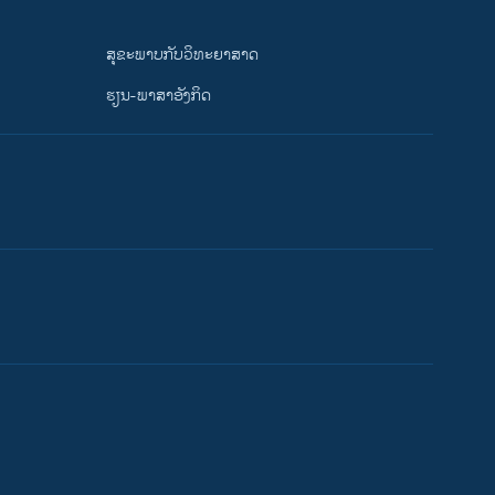
ສຸຂະພາບກັບວິທະຍາສາດ
ຮຽນ-ພາສາອັງກິດ