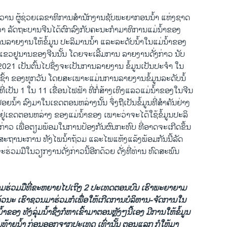
ງວານ ຜູ້ຊ່ວຍເລຂາທິການສຳນັກງານຊັບພະຍາກອນນໍ້າ ແຫ່ງຊາດ
່າ ລັດຖະບານຈີນໄດ້ຕົກລົງກັບຄະນະກຳມາທິການແມ່ນໍ້າຂອງ
ນລາຍງານໃຫ້ຂໍ້ມູນ ປະລິມານນໍ້າ ແລະລະດັບນໍ້າໃນແມ່ນໍ້າຂອງ
ແຂວຢູນານຂອງຈີນນັ້ນ ໂດຍຈະເລີ້ມການ ລາຍງານດັ່ງກ່າວ ນັບ
2021 ເປັນຕົ້ນໄປຊຶ່ງຈະເປັນການລາຍງານ ຂໍ້ມູນເປັນປະຈຳ ໃນ
ົ້າ ຂອງທຸກວັນ ໂດຍສະເພາະແມ່ນການລາຍງານຂໍ້ມູນລະດັບນໍ້
ງທີ່ເປັນ 1 ໃນ 11 ເຂື່ອນໄຟຟ້າ ທີ່ກໍ່ສ້າງເທິງແລວແມ່ນໍ້າຂອງໃນຈີນ
ປ່ອຍນໍ້າ ລົງມາໃນເຂດຕອນຫລ່າງນັ້ນ ຈຶ່ງຖືເປັນຂໍ້ມູນທີ່ສຳຄັນຢ່າງ
່ຢູ່ເຂດຕອນຫລ່າງ ຂອງແມ່ນໍ້າຂອງ ເພາະວ່າຈະໄດ້ໃຊ້ຂໍ້ມູນປະລິ
ງກ່າວ ເພື່ອຕຽມພ້ອມໃນການປ້ອງກັນຜົນກະທົບ ທີ່ອາດຈະເກີດຂຶ້ນ
ັບສະຖານະການ ທັງໄພນໍ້າຖ້ວມ ແລະໄພແຫ້ງແລ້ງພ້ອມກັນນີ້ລັດ
່ວມມືໃນວຽກງານດັ່ງກ່າວນີ້ອີກດ້ວຍ ດັ່ງທີ່ທ່ານ ທົດສະພົນ
າມຮ່ວມມືທີ່ຂະຫຍາຍໄປເຖິງ 2 ປະເທດຕອນບົນ ເຮົາພະຍາຍາມ
ວນະ ເຮົາຊວນມາຮ່ວມກໍເພື່ອໃຫ້ເກີດການບໍລິຫານ-ຈັດການໃນ
ຂອງ ທັງລຸ່ມນໍ້າຊຶ່ງກໍຫາເຂົ້າມາຕອນຫຼັງໆນີ້ເອງ ມີການໃຫ້ຂໍ້ມູນ
ໍ້ມູນທ້າຍນໍ້າ ກ່ອນອອກຈາກປະເທດ ເທົ່ານັ້ນ ຕອນແລກ ກໍໃຫ້ມາ