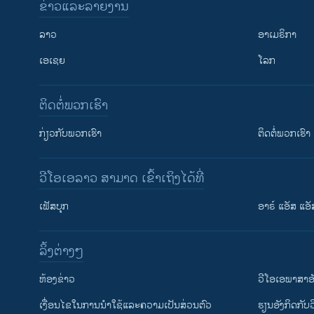
ຂ່າວແລະລາຍງານ
ລາວ
ອາເມຣິກາ
ເອເຊຍ
ໂລກ
ຕິດຕໍ່ພວກເຮົາ
ກ່ຽວກັບພວກເຮົາ
ຕິດຕໍ່ພວກເຮົາ
ວີໂອເອລາວ ສາມາດ ເຂົ້າເຖິງໄດ້ທີ່
ເຟັສບຸກ
ອາຣ໌ ແອັສ ແອັ
​ລິ້ງ​ຕ່າງໆ
ຕິດຕາມພວກເຮົາ ທີ່
​ຫ້ອງ​ຂ່າວ
ວີ​ໂອ​ເອ​ພາ​ສາ​ອ
​ເງື່ອນ​ໄຂ​ໃນ​ການ​ນຳ​ໃຊ້​ແລະຄວາມ​ເປັນ​ສ່​ວນ​ຕົວ
​ຮຽນ​ອັງ​ກິດ​ກັບ​