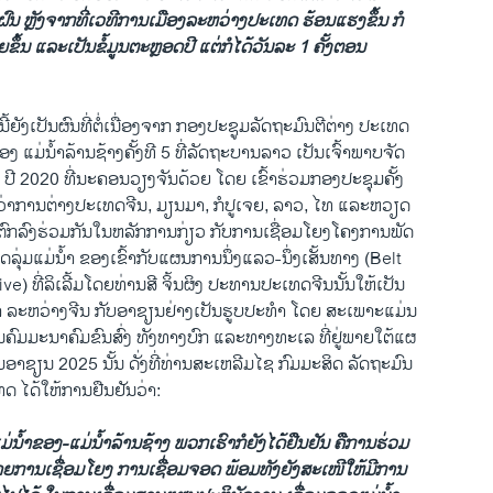
ົນ ຫຼັງຈາກທີ່ເວທີການເມືອງລະຫວ່າງປະເທດ ຮ້ອນແຮງຂຶ້ນ ກໍ
ຍຂຶ້ນ ແລະເປັນຂໍ້ມູນຕະຫຼອດປີ ແຕ່ກໍໄດ້ວັນລະ 1 ຄັ້ງຕອນ
ນີ້ຍັງເປັນຜົນທີ່ຕໍ່ເນື່ອງຈາກ ກອງປະຊູມລັດຖະມົນຕີຕ່າງ ປະເທດ
ງ ແມ່ນໍ້າລ້ານຊ້າງຄັ້ງທີ 5 ທີ່ລັດຖະບານລາວ ເປັນເຈົ້າພາບຈັດ
 ປີ 2020 ທີ່ນະຄອນວຽງຈັນດ້ວຍ ໂດຍ ເຂົ້າຮ່ວມກອງປະຊຸມຄັ້ງ
ຕີວ່າການຕ່າງປະເທດຈີນ, ມຽນມາ, ກໍປູເຈຍ, ລາວ, ໄທ ແລະຫວຽດ
ຕິຕົກລົງຮ່ວມກັນໃນຫລັກການກ່ຽວ ກັບການເຊື່ອມໂຍງໂຄງການພັດ
ຸ່ມແມ່ນໍ້າ ຂອງເຂົ້າກັບແຜນການນຶ່ງແລວ-ນຶ່ງເສັ້ນທາງ (Belt
ve) ທີ່ລິເລີ້ມໂດຍທ່ານສີ ຈິ້ນຜິງ ປະທານປະເທດຈີນນັ້ນໃຫ້ເປັນ
 ລະຫວ່າງຈີນ ກັບອາຊຽນຢ່າງເປັນຮູບປະທຳ ໂດຍ ສະເພາະແມ່ນ
ຄົມມະນາຄົມຂົນສົ່ງ ທັງທາງບົກ ແລະທາງທະເລ ທີ່ຢູ່ພາຍໃຕ້ແຜ
ມອາຊຽນ 2025 ນັ້ນ ດັ່ງທີ່ທ່ານສະເຫລີມໄຊ ກົມມະສິດ ລັດຖະມົນ
ດ ໄດ້ໃຫ້ການຢືນຢັນວ່າ:
ມ່ນໍ້າຂອງ-ແມ່ນໍ້າລ້ານຊ້າງ ພວກເຮົາກໍຍັງໄດ້ຢືນຢັນ ຄືການຮ່ວມ
ຫຍາຍການເຊື່ອມໂຍງ ການເຊື່ອມຈອດ ພ້ອມທັງຍັງສະເໜີໃຫ້ມີການ