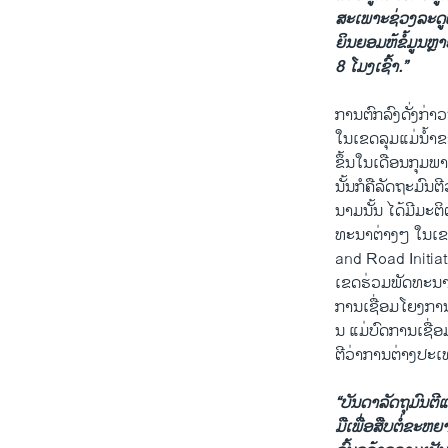
ສະເພາະຊ່ວງລະດູຝ
ຍິນຍອມຫ້ຂໍ້ມູນຫຼາ
8 ໂມງເຊົ້າ.”
ການຕົກລົງດັ່ງກ່າວ
ໃນເຂດລຸມແມ່ນໍ້າຂອ
ຂຶ້ນໃນເດືອນກຸມພາ
ນັ້ນກໍຄືລັດຖະມົນ
ນາມນັ້ນ ໄດ້ມີມະ
ທະນາຕ່າງໆ ໃນເຂດລ
and Road Initiati
ເຂດຮ່ວມພັດທະນາ
ການເຊື່ອມໂຍງການ
ນ ແມ່ບົດການເຊື່ອ
ຕີວ່າການຕ່າງປະເທ
“ບັນດາລັດຖຸມົນຕີແ
ມືເພື່ອສືບຕໍ່ຂະ