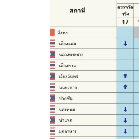
ວິທະຍາສາດ-ເທັກໂນໂລຈີ
ທຸລະກິດ
ພາສາອັງກິດ
ວີດີໂອ
ສຽງ
ລາຍການກະຈາຍສຽງ
ລາຍງານ