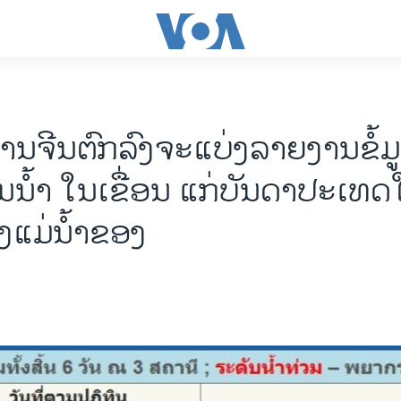
ານຈີນຕົກລົງຈະແບ່ງລາຍງານຂໍ້ມ
ນນໍ້າ ໃນເຂື່ອນ ແກ່ບັນດາປະເທ
ງແມ່ນໍ້າຂອງ