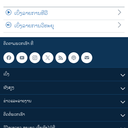
ເບິ່ງລາຍການທີວີ
ເບິ່ງລາຍການວິທະຍຸ
ຕິດຕາມພວກເຮົາ ທີ່
ເບິ່ງ
ຟັງສຽງ
ຂ່າວແລະລາຍງານ
ຕິດຕໍ່ພວກເຮົາ
ວີໂອເອລາວ ສາມາດ ເຂົ້າເຖິງໄດ້ທີ່