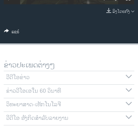
ວິທະຍາສາດ-ເທັກໂນໂລຈີ
ລິງໂດຍກົງ
ທຸລະກິດ
ພາສາອັງກິດ
ແຊຣ໌
ວີດີໂອ
ສຽງ
ລາຍການກະຈາຍສຽງ
ຂ່າວປະເພດຕ່າງໆ
ຕິດຕາມພວກເຮົາ ທີ່
ລາຍງານ
ວີດີໂອຂ່າວ
ຂ່າວວີໂອເອໃນ 60 ວິນາທີ
ພາສາຕ່າງໆ
ວິທະຍາສາດ-ເທັກໂນໂລຈີ
ວີດີໂອ ອັງກິດສຳລັບລາຍງານ