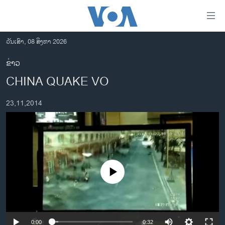
ລິ້ງ
ສຳຫລັບ
ເຂົ້າ
ວັນເສົາ, 08 ສິງຫາ 2026
ຫາ
ໂຮມເພຈ
ຂ່າວ
ຂ້າມ
ລາວ
CHINA QUAKE VO
ຂ້າມ
ອາເມຣິກາ
ຂ້າມ
23,11,2014
ໄປ
ການເລືອກຕັ້ງ ປະທານາທີບໍດີ ສະຫະລັດ 2024
ຫາ
ຂ່າວ​ຈີນ
ຊອກ
ຄົ້ນ
ໂລກ
ເອເຊຍ
No media source currently available
ອິດສະຫຼະພາບດ້ານການຂ່າວ
ຊີວິດຊາວລາວ
ຊຸມຊົນຊາວລາວ
0:00
0:32