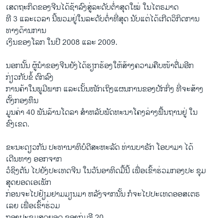
ເສດຖະກິດຂອງຈີນໄດ້ຊ້າລົງສູ່ລະດັບຕ່ຳສຸດໃໝ່ ໃນໄຕຣມາດ
ທີ 3 ແລະເວລາ ນີ້ພວມຢູ່ໃນລະດັບຕ່ຳທີ່ສຸດ ນັບແຕ່ໄດ້ເກີດວິກິດການ
ທາງດ້ານການ
ເງິນຂອງໂລກ ໃນປີ 2008 ແລະ 2009.
ນອກນັ້ນ ຜູ້ນຳຂອງຈີນຍັງໄດ້ຮຽກຮ້ອງໃຫ້ສ້າງຄວາມຄືບໜ້າຕື່ມອີກ
ກ່ຽວກັບຂໍ້ ຕົກລົງ
ການຄ້າໃນພູມີພາກ ແລະເນັ້ນໜັກເຖິງແຜນການຂອງປັກກິ່ງ ທີ່ຈະສ້າງ
ຕັ້ງກອງທຶນ
ມູນຄ່າ 40 ພັນລ້ານໂດລາ ສຳຫລັບພັດທະນາໂຄງລ່າງພື້ນຖານຢູ່ ໃນ
ຂົງເຂດ.
ຂະນະດຽວກັນ ປະທານາທິບໍດີສະຫະລັດ ທ່ານບາຣັກ ໂອບາມາ ໄດ້
ເດີນທາງ ອອກຈາກ
ວໍຊິງຕັນ ໄປຍັງປະເທດຈີນ ໃນວັນອາທິດມື້ນີ້ ເພື່ອເຂົ້າຮ່ວມກອງປະ ຊຸມ
ສຸດຍອດເອເພັກ
ກ່ອນຈະໄປຢ້ຽມຢາມມຽນມາ ຫລັງຈາກນັ້ນ ກໍຈະໄປປະເທດອອສເຕຣ
ເລຍ ເພື່ອເຂົ້າຮ່ວມ
ກອງປະຊຸມສຸດຍອດ ຂອງກຸ່ມຈີ 20.