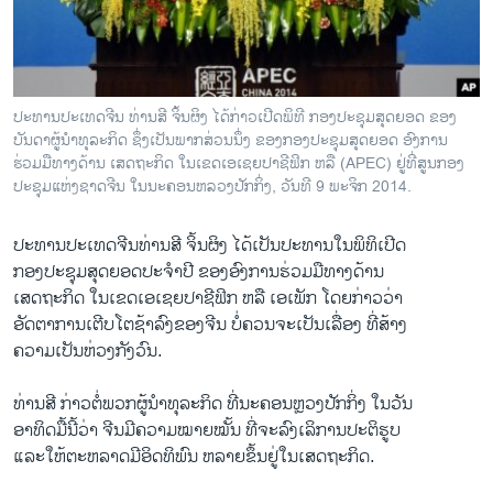
ວິທະຍາສາດ-ເທັກໂນໂລຈີ
ທຸລະກິດ
ພາສາອັງກິດ
ປະທານປະເທດຈີນ ທ່ານສີ ຈິ້ນຜິງ ໄດ້ກ່າວເປີດພິທີ ກອງປະຊຸມສຸດຍອດ ຂອງ
ວີດີໂອ
ບັນດາຜູ້ນຳທຸລະກິດ ຊຶ່ງເປັນພາກສ່ວນນຶ່ງ ຂອງກອງປະຊຸມສຸດຍອດ ອົງການ
ຮ່ວມມືທາງດ້ານ ເສດຖະກິດ ໃນເຂດເອເຊຍປາຊີຟິກ ຫລື (APEC) ຢູ່ທີ່ສູນກອງ
ສຽງ
ປະຊຸມແຫ່ງຊາດຈີນ ໃນນະຄອນຫລວງປັກກິ່ງ, ວັນທີ 9 ພະຈິກ 2014.
ລາຍການກະຈາຍສຽງ
ຕິດຕາມພວກເຮົາ ທີ່
ປະທານປະເທດຈີນທ່ານສີ ຈິ້ນຜິງ ໄດ້ເປັນປະທານໃນພິທິເປີດ
ລາຍງານ
ກອງປະຊຸມສຸດຍອດປະຈຳປີ ຂອງອົງການຮ່ວມມືທາງດ້ານ
ເສດຖະກິດ ໃນເຂດເອເຊຍປາຊີຟິກ ຫລື ເອເພັກ ໂດຍກ່າວວ່າ
ອັດຕາການເຕີບໂຕຊ້າລົງຂອງຈີນ ບໍ່ຄວນຈະເປັນເລື່ອງ ທີ່ສ້າງ
ພາສາຕ່າງໆ
ຄວາມເປັນຫ່ວງກັງວົນ.
ທ່ານສີ ກ່າວຕໍ່ພວກຜູ້ນຳທຸລະກິດ ທີ່ນະຄອນຫຼວງປັກກິ່ງ ໃນວັນ
ອາທິດມື້ນີ້ວ່າ ຈີນມີຄວາມໝາຍໝັ້ນ ທີ່ຈະລົງເລິການປະຕິຮູບ
ແລະໃຫ້ຕະຫລາດມີອິດທິພົນ ຫລາຍຂຶ້ນຢູ່ໃນເສດຖະກິດ.