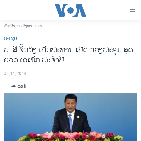
ລິ້ງ
ສຳຫລັບ
ເຂົ້າ
ວັນເສົາ, 08 ສິງຫາ 2026
ຫາ
ໂຮມເພຈ
ເອເຊຍ
ຂ້າມ
ລາວ
ປ. ສີ ຈິ້ນຜິງ ເປັນປະທານ ເປີດ ກອງປະຊຸມ ສຸດ
ຂ້າມ
ອາເມຣິກາ
ຍອດ ເອເພັກ ປະຈຳປີ
ຂ້າມ
ໄປ
ການເລືອກຕັ້ງ ປະທານາທີບໍດີ ສະຫະລັດ 2024
ຫາ
09,11,2014
ຂ່າວ​ຈີນ
ຊອກ
ແຊຣ໌
ຄົ້ນ
ໂລກ
ເອເຊຍ
ອິດສະຫຼະພາບດ້ານການຂ່າວ
ຊີວິດຊາວລາວ
ຊຸມຊົນຊາວລາວ