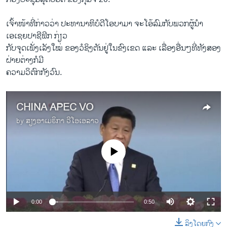
ເຈົ້າໜ້າທີ່ກ່າວວ່າ ປະທານາທິບໍດີໂອບາມາ ຈະໂອ້ລົມກັບພວກຜູ້ນຳ
ເອເຊຍປາຊີຟິກ ກ່ຽວ
ກັບຈຸດເພັ່ງເລັງໃໝ່ ຂອງວໍຊິງຕັນຢູ່ໃນຂົງເຂດ ແລະ ເລື່ອງອື່ນໆທີ່ທັງສອງ
ຝ່າຍຕ່າງກໍມີ
ຄວາມວິຕົກກັງວົນ.
CHINA APEC VO
by
ສຽງອາເມຣິກາ ວີໂອເອລາວ
No media source currently available
0:00
0:50
ລິງໂດຍກົງ