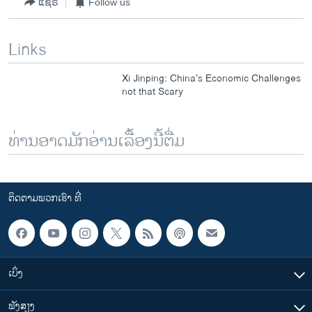
ແຊຣ໌
Follow us
Links
Xi Jinping: China’s Economic Challenges
not that Scary
ທ່ານອາດມັກອ່ານເລື້ອງນີ້ຕື່ມ
ຕິດຕາມພວກເຮົາ ທີ່
ເບິ່ງ
ຟັງສຽງ