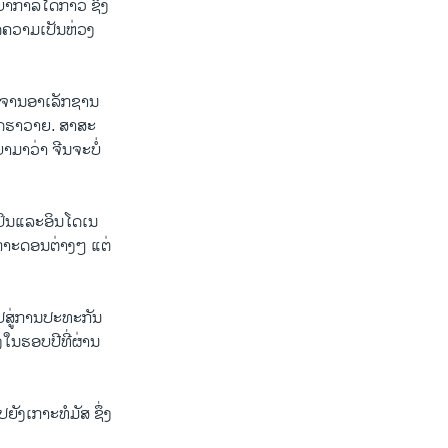
ບາ​ກາ​ລ​ໄດ້​ກ່າວ ຊຶ່ງ​
ດ​ຄ​ວາມ​ເປັນ​ຫ່ວງ
ດາ​ຈານ​ອາ​ເລັກ​ຊານ​
ລັດ​ຮາ​ວາຍ. ສາ​ສະ​
​ມາ​ວ່າ ຈີນ​ຈະ​ບໍ່​
​ປິນແລະ​ອິນ​ໂດ​ເນ​
ບ​ເກາະ​ດອນ​ຕ່າງໆ ແຕ່​
​ສູ່​ການ​ປະ​ທະ​ກັນ​
​ຮອບ​ປີ​ທີ່​ຜ່ານ​
ຍັງເກາະທໍ​ມັ​ສ​ ​ຊຶ່ງ​