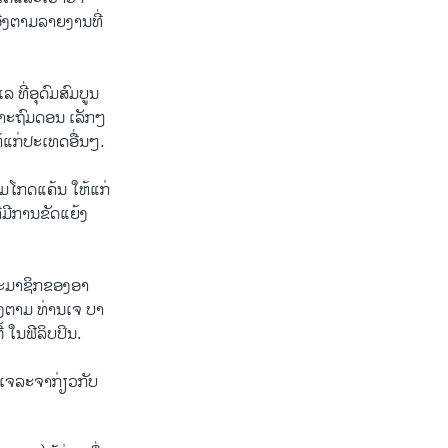
ີງ​ຕາມ​ລາຍ​ງານ​ທີ່​
ທີ່​ອຸ​ດົມ​ສົມ​ບູນ​
​ເກາະ​ຖົມ​ດອນ ເລັກໆ
້​ແກ່​ປະ​ເທດ​ອື່ນໆ.
ມ​ໂກດ​ແຄ້ນ ໃຫ້​ແກ່​
​ມີ​ການ​ຂັດ​ແຍ້ງ​
ສະ​ມາ​ຊິກ​ຂອງ​ອາ​
ງ​ຕາມ ​ທ່ານ​ເຈ ບາ​
 ໃນ​ຟີ​ລິບ​ປິນ.
ເຈ​ລະ​ຈາ​ກ່ຽວ​ກັບ​