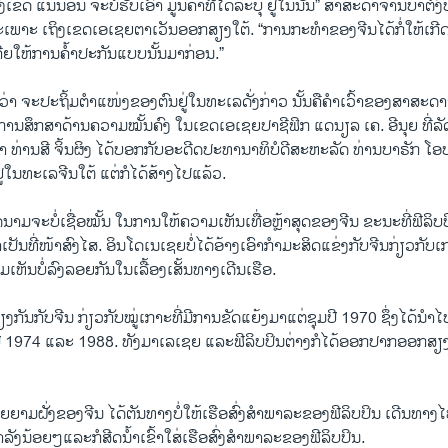
ົງ​ເຂດ ແນ່ນອນ ຈະ​ບໍ່​ຮັບ​ເອົາ​ ມູນ​ຄ່າ​ທີ່ໄດ້​ລະ​ບຸ ​ຢູ່​ໃນ​ນັ້ນ” ສາ​ສະ​ດາ​ຈານ​ບາ​ຕົງ​
​ເພາະ​ ເຖິງ​ເຂດເອ​ເຊຍ​ຕາ​ເວັນ​ອອກ​ສຽງ​ໃຕ້. “ການ​ກະ​ທຳ​ຂອງ​ຈີນ​ໄດ້​ກໍ່​ໃຫ້​ເກີ
ີນ​ເຄີຍ​ໃຫ້​ການ​ຄ້ຳ​ປະ​ກັນ​ແບບນັ້ນ​ມາ​ກ່ອນ.”
ີຍ​ວ່າ ຈະ​ປະ​ຖິ້ມ​ຕຳ​ແໜ່ງ​ຂອງ​ຕົນ​ຢູ່​ໃນ​ທະ​ເລ​ດັ່ງ​ກ່າວ ນັ້ນ​ຄື​ຄຳເວົ້າ​ຂອງ​ສາ​ສະ​
ກາງ​ການ​ສຶກ​ສາ​ດ້ານ​ຄວາມໝັ້​ນ​ຄົງ​ ໃນ​ເຂດ​ເອ​ເຊຍ​ປາ​ຊີ​ຟິກ ແດ​ນຽ​ລ ເຄ. ອີ​ນຸຍ ທີ່​
່າ ທ່ານ​ສີ ຈິ້ນ​ຜິງ ໄດ້​ບອກ​ກັບ​ອະ​ດີດ​ປະ​ທາ​ນາ​ທິ​ບໍ​ດີ​ສະ​ຫະ​ລັດ ທ່ານ​ບາ​ຣັກ ໂອ​ບາ
​ໃນ​ທະ​ເລ​ຈີນ​ໃຕ້ ແຕ່ກໍ​ໄດ້​ສ້າງ​ໄປ​ແລ້ວ.
ນາມ​ຈະ​ບໍ່​ເຊື່ອໝັ້ນ ໃນ​ການ​ໃຫ້​ຄວາມ​ເຫັນ​ເທື່ອ​ຫຼ້າ​ສຸດ​ຂອງ​ຈີນ ຂະ​ນະ​ທີ່​ຟີ​ລິບ
ເປັນ​ທີ່​ໜ້າ​ສົງ​ໄສ. ອິນໂດ​ເນ​ເຊຍ​ບໍ່​ໄດ້​ອ້າງ​ເອົາ​ກຳ​ມະ​ສິດ​ແຂ່ງ​ກັບ​ຈີນ​ກ່ຽວ​ກັ
ເຫັນ​ບໍ່​ລົງ​ລອຍ​ກັນ​ໃນ​ເລື້ອງ​ເສັ້​ນ​ທາງ​ເດີນ​ເຮືອ.
​ກັນ​ກັບ​ຈີນ ກ່ຽວ​ກັບ​ໝູ່​ເກາະ​ທີ່​ມີ​ການ​ຂັດ​ແຍ້ງ​ມາ​ແຕ່​ຊຸມ​ປີ 1970 ຊຶ່ງ​ໄດ້​ນຳ​ໄປ
ປີ 1974 ແລະ 1988. ທັງ​ມາ​ເລ​ເຊຍ ແລະ​ຟີ​ລິບ​ປິນ​ຕ່າງ​ກໍ​ໄດ້​ອອກ​ປາກ​ອອກ​ສຽງໃນ
​ຍາມ​ຝັ່ງ​ຂອງ​ຈີນ ໄດ້​ຕັນ​ທາງ​ບໍ່​ໃຫ້​ເຮືອ​ສົ່ງ​ສຳ​ພາ​ລະ​ຂອງ​ຟີ​ລິບ​ປິນ ເດີນ​ທາງ​ໄປ​
ລັງ​ນ້ອຍໆແລະ​ກໍສີດ​ນ້ຳ​ເຂົ້າ​ໃສ່​ເຮືອ​ສົ່ງ​ສຳ​ພາ​ລະ​ຂອງ​ຟີ​ລິບ​ປິນ.