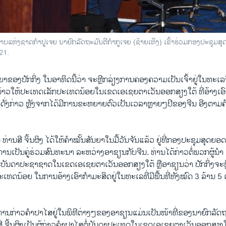
​ຊາດ​​ກຳ​ປູ​ເຈຍ ນາ​ຍົກ​ລັດ​ຖະ​ມົນ​ຕີ​ກຳ​ກູ​ເຈຍ (ຊ້າຍ​ເທິງ) ເຂົ້າ​ຮ່ວມກອງ​ປະ​ຊຸມ​ສຸດ
021.
​ຂອງປັກ​ກິ່ງ ​ໃນ​ອາ​ທິດນີ້​ວ່າ ຈະ​ຫຼີກ​ລ່ຽງ​ການ​ຄອງ​ຄວາມ​ເປັນ​ເຈົ້າ​ຢູ່​ໃນ​ທະ​ເລ​ຈີນ
ມ​ນ້າວ​ໃຫ້​ປະ​ເທດ​ເລັກ​ປະເທດ​ນ້ອຍ​ໃນ​ເຂດ​ເອ​ເຊຍ​ຕາ​ເວັນ​ອອກ​ສຽງ​ໃຕ້ ທີ່​ອ້າງ​ເອ
ດັ່ງ​ກ່າວ ຫຼັງ​ຈາກ​ໄດ້​ມີການ​ຂະ​ຫຍາຍ​ຕົວ​ເປັນ​ເວ​ລາ​ຫຼາຍໆ​ປີ​ຂອງ​ຈີນ ອີງ​ຕາມ​
ານ​ສີ ຈິ້ນ​ຜິງ ໄດ້​ໃຫ້​ຄຳ​ໝັ້ນ​ສັນ​ຍາ​ໃນ​ມື້​ວັນ​ຈັນ​ແລ້ວ ​ຢູ່ທີ່ກອງ​ປະ​ຊຸມ​ສຸດຍ
ນເປັນ​ຄູ່​ຮ່ວມ​ສົນທະ​ນາ ​ລະ​ຫ​ວ່າງ​ອາ​ຊຽນກັບ​ຈີນ. ທ່ານ​ໄດ້​ກ່າວ​ຕໍ່​ພວກ​ຜູ້​ນ
ັນ​ດາ​ປະ​ຊາ​ຊາດ​ໃນ​ເຂດ​ເອ​ເຊຍ​ຕາ​ເວັນ​ອອກ​ສຽງ​ໃຕ້ ​ຫຼື​ອາ​ຊຽນວ່າ ປັກ​ກິ່ງ​ຈະ​ຫຼ
ປະ​ເທດ​ນ້ອຍ ໃນ​ການ​ອ້າງ​ເອົາ​ກຳ​ມະ​ສິດຢູ່​ໃນ​ທະ​ເລ​ທີ່​ມີ​ພື້ນ​ທີ່​ທັງ​ໝົດ 3 ລ້ານ 5
ນ​ກ່າວ​ຄຳ​ປາ​ໄສ​ຢູ່​ໃນ​ພິ​ທີ​ຕ່າງໆ​ຂອງ​ອາ​ຊຽນ​ແມ່ນ​ເປັນ​ໜ້າ​ທີ່​ຂອງ​ນາ​ຍົກ​ລັດ​ຖະ​
​ສີ ຈີ້ນ​ຜິງເປັນ​ຜູ້​ກ່າວຄຳ​ປາ​ໄສ​ຕໍ່​ບັນ​ດາ​ປະ​ເທດ​ໃນ​ເຂດ​ເອ​ເຊຍ​ຕາ​ເວັນ​ອອກ​ສຽງ​