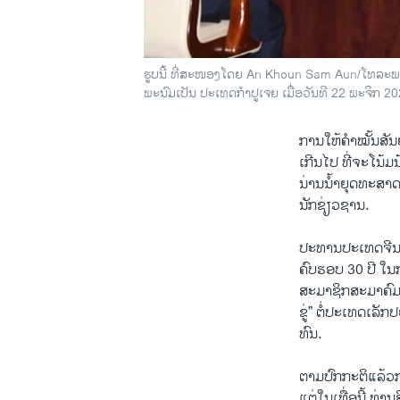
ຮູບນີ້ ທີ່​ສະ​ໜອງ​ໂດຍ An Khoun Sam Aun/ໂທ​ລະ​ພາບ​ແຫ່ງ
ພະ​ນົມ​ເປັນ ປະ​ເທດກຳ​ປູ​ເຈຍ ເມື່ອ​ວັນ​ທີ 22 ພະຈິກ​ 2
ການໃຫ້​ຄຳ​ໝັ້ນ​ສັນ​ຍາ
ເກີນ​ໄປ ​ທີ່​ຈະ​ໂນ້
ນ່ານນ້ຳ​ຍຸດ​ທະ​ສາດ​
ນັກ​ຊ່ຽວ​ຊາ​ນ.
ປະ​ທານ​ປະ​ເທດ​ຈີນ ທ່
ຄົບ​ຮອບ 30 ປີ ໃນ​ກາ
ສະມາ​ຊິກສະ​ມາ​ຄົມ​ບ
ຂູ່” ຕໍ່​ປະ​ເທດ​ເລັກ​
ທົນ.
ຕາມ​ປົກ​ກະ​ຕິ​ແລ້ວກາ
ແຕ່​ໃນ​ເທື່ອນີ້ ທ່ານ