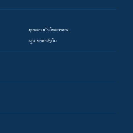
ສຸຂະພາບກັບວິທະຍາສາດ
ຮຽນ-ພາສາອັງກິດ