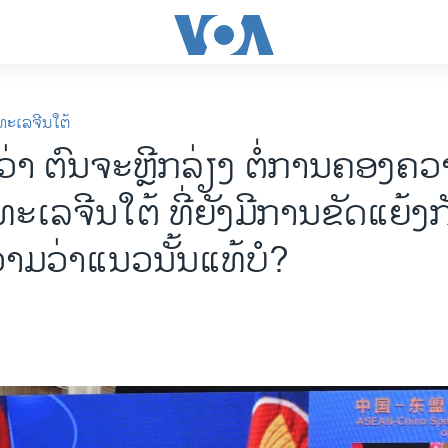
ທະເລຈີນໃຕ້
ວ່າ ຕ​ົນ​ຈະ​ຫຼີກ​ລ່ຽງ ຕໍ່​ການ​ຄອງ​ຄວ
ທະ​ເລ​ຈີນ​ໃຕ້ ທີ່​ຍັງ​ມີ​ການ​ຂັດ​ແຍ້ງ​
ມ​ວ່າ​ແນວນັ້ນ​ແທ້​ບໍ?