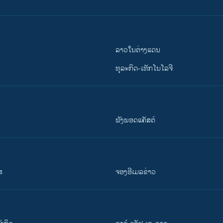
ລາວໃນຕ່າງແດນ
ທຸລະກິດ-ເທັກໂນໂລຈີ
ຟັງພອດແຄັສຕ໌
ສ
ຈອງອີເມລຂ່າວ