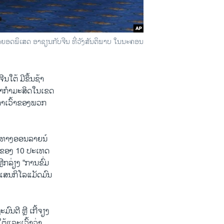
ຍອດ​ພິ​ເສດ ອາ​ຊຽນ​ກັບ​ຈີນ ທີ່​ວັງ​ສັນຕິ​ພາບ ໃນ​ນະ​ຄອນ​
​ໃຕ້ ມີ​ຂຶ້ນ​ຊ້າ​
ົາ​ກຳ​ມະ​ສິດ​ໃນ​ເຂດ​
ຄຳ​ເວົ້າ​ຂອງ​ພວກ​
ອດ​ທາງ​ອອນ​ລາຍ​ນ໌
ຳ ​ຂອງ 10 ປະ​ເທ​ດ​
ີກ​ລ່ຽງ “ການ​ຂົ່ມ​
 ແສນ​ກິ​ໂລ​ແມັດ​ມົນ​
ມົນ​ຕີ ຫຼີ ເກີ້​ຈຽງ
ໃຕ້ແລະ​ເວົ້າ​ວ່າ