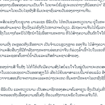
ງ​ທາງເພື່ອ​ຄອງ​ຄວາມ​ເປັນ​ເຈົ້າ​ ໂດຍ​ຈະ​ບໍ່​ຂົ່ມ​ຂູ່​ປະ​ເທດ​ຕ່າງໆທີ່​ນ້ອຍກວ່າ” ອ
​ຜ່ານ​ມາໂດຍ​ເວັບ​ໄຊ​ໜັງ​ສື ​ພິມ​ປະ​ຊາ​ຊົນ​ລາຍ​ວັນຂອງ​ທາງ​ການ​ຈີນ.
​ມະ​ສິດ​ແຂ່ງ​ກັບ​ບ​ຣູ​ນາຍ ມາ​ເລ​ເຊຍ ຟີ​ລິບ​ປິນ ໄຕ້​ຫວັນແລະຫວຽດ​ນາມ ຢູ່​ໃນ​ທະ​ເລ ​
ອນ​ທຳ​ມະ​ຊາດ ຊຶ່ງ​ເນັ່ງ​ແຕ່​ຮົງ​ກົງໄປ​ຫາ​ເກາະ​ບໍ​ນຽວ. ລັດ​ຖະ​ບານ​ຈີນ​ໄດ້​ຖົມ
ງ​ໃນ​ບາງ​ກໍ​ລະ​ນີ​ໄດ້​ຖືກ​ນຳ​ໃຊ້​ເພື່ອ​ການ​ທ​ະ​ຫານ ທີ່​ໄດ້​ສ້າງຄວາມ​ຕື່ນ​ຕົກ​ໃຈ​ໃຫ
ຍາມ​ຝັ່ງ ຕະ​ຫຼອດ​ທັງ​ເຮືອ​ຫາ​ປາ ​ເປັນ​ຈຳ​ນວນ​ຫຼວງ​ຫຼາຍ ​ຂອງຈີນ ໄດ້​ສ້າງ​ຄວາ
ກຳ​ມະ​ສິດ​ອື່ນໆທີ່​ມີ​ກຳລັງ​ທາງ​ທະ​ຫານ​ອ່ອນກວ່າ​ຈີນ ​ກໍ​ລ່ວງ​ລ້ຳ​ເຂົ້າ​ໄປ​ໃນເຂດ​ທີ່
ປາ​ແລະຊອກ​ຄົ້ນ​ຫາ​ບໍ່ນ້ຳ​ມັນ​ແລະ​ແກັ​ສ​ທຳ​ມະ​ຊາດ​ສຳ​ຮອງ.
ງ​ທ່ານ​ສີ ຈິ້ນ​ຜິງ ໄດ້​ກໍ່​ໃຫ້​ເກີດ​ມີ​ຄວາມ​ສົງ​ໄສ​ບໍ່​ແນ​ໃຈ​ໃນ​ໝູ່​ບັນ​ດາ​ປະ​ເທດ​
​ໃນ​ເຂດ​ເອ​ເຊຍ​ຕາ​ເວັນອອ​ກ​ສຽງ​ໃຕ້ ເຄີຍ​ໄດ້ຍິນ​ພາ​ສາ​ແບບນີ້​ມາ​ກ່ອນ​ແລ້ວ ອີ
ດາ​ຈານ​ສອນ​ກິດ​ຈະ​ການ​ທະ​ເລ​ລະ​ຫວ່າງ​ປະ​ເທດ ທີ່​ມະ​ຫາ​ວິ​ທະ​ຍາ​ໄລ​ເກ​ຊົງ​ຊີ​ຕີ້
ຟີ​ລິບ​ປິນ ແລະ​ຫວຽດ​ນາມ ເປັນ​ສະ​ມາ​ຊິກ​ຂອງ​ສະ​ມາ​ຄົມ​ອາ​ຊຽນ ຊຶ່ງ​ເປັນ​ກຸ່ມ​ທີ່​
ຫລອດ​ທັງ​ເລື້ອງຄວາມ​ໝັ້ນ​ຄົງ ​ທີ່​ຮວມ​ທັງ​ການ​ປະ​ພຶດ​ໃນ​ທະ​ເລ​ຈີນ​ໃຕ້.