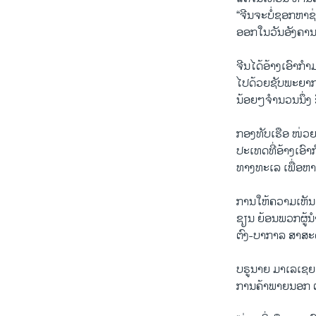
“ຈີນຈະ​ບໍ່​ຊອກ​ຫາຊ່ອ
ອອກ​ໃນ​ວັນ​ອັງ​ຄານ
ຈີນ​ໄດ້​ອ້າງ​ເອົາ​ກຳ
ໄປ​ດ້ວຍ​ຊັບ​ພະ​ຍາ​ກ
ນ້ອຍໆຈຳ​ນວນ​ນຶ່ງ ຊຶ່
ກອງ​ທັບ​ເຮືອ​ ໜ່ວຍ​
ປະ​ເທດ​ທີ່​ອ້າງ​ເອົາ​
ທາງ​ທະເລ ​ເພື່ອຫາ​
ການ​ໃຫ້​ຄວາມ​ເຫັນ​ຂອ
ຊຽນ ຍ້ອນ​ພວກ​ຜູ້​ນຳ
ຕົງ-​ບາ​ກາ​ລ ສາ​ສະ​
ບ​ຣູ​ນາຍ ມາ​ເລ​ເຊຍ 
ການ​ຄ້າ​ພາຍນອກ ຕະ​