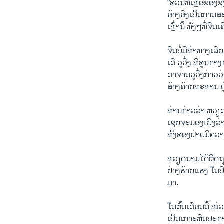
“ສ່ວນ​ທີ່​ເຫຼືອ​ຂອງ​ຂ
ອ້າງ​ອີງເປັນ​ການ​ສະ
ເຫຼົ່າ​ນີ້ ​ທັງໆ​ທີ່ຈ
ຈີນ​ບໍ່​ມີ​ທ່າ​ທາງ​ເລ
ເດີ ວູ​ວິ່ງ ທີ່​ສູນ​
ດາ​ຈານ​ວູ​ວິ່ງ​ກ່າວ​ວ
ສ້າງ​ຄ້າຍ​ທະ​ຫານ ຢູ່
ທ່ານ​ກ່າວ​ວ່​າ ຫວຽດ​
ເຊຍ​ຈະ​ມອງ​ເບິ່ງວ່າ​
ທັງ​ສອງ​ຝ່າຍ​ມີ​ຄວາມ​
ຫວຽດ​ນາມ​ໄດ້​ຜິດ​ຖຽງ
ຢ່າງ​ຮ້າຍ​ແຮງ ​ໃນ​
ມາ.
ໃນ​ຕົ້ນ​ເດືອນນີ້ ໜ່ວຍ
ເປັນ​ເກາະ​ຫີນ​ປະ​ກາ​