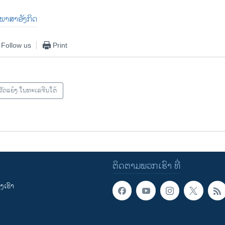
ນ​ພາ​ສາ​ອັງ​ກິດ
Follow us
Print
ຂັດແຍ້ງ ໃນທະເລຈີນໃຕ້
ຕິດຕາມພວກເຮົາ ທີ່
ເຮົາ