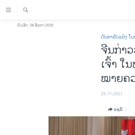
ລິ້ງ
ສຳຫລັບ
ເຂົ້າ
ຄົ້ນຫາ
ວັນເສົາ, 08 ສິງຫາ 2026
ໂຮມເພຈ
ຫາ
ບັນຫາຂັດແຍ້ງ ໃນ
ລາວ
ຂ້າມ
ຈີນ​ກ່າວ​
ຂ້າມ
ອາເມຣິກາ
ຂ້າມ
ການເລືອກຕັ້ງ ປະທານາທີບໍດີ ສະຫະລັດ
ເຈົ້າ ໃນ​
ໄປ
2024
ຫາ
ໝາຍ​ຄວາ
ຂ່າວ​ຈີນ
ຊອກ
ຄົ້ນ
ໂລກ
25,11,2021
ເອເຊຍ
ອິດສະຫຼະພາບດ້ານການຂ່າວ
ແຊຣ໌
ຊີວິດຊາວລາວ
ຊຸມຊົນຊາວລາວ