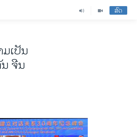
ສົດ
າມ​ເປັນ​
ກັນ ຈີນ​