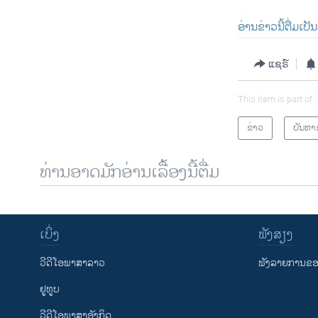
ອ່ານ​ຂ່າວນີ້​ຕື່ມ​ເປັ
ແຊຣ໌
This item is part of
ຂ່າວ
ບັນຫາ
ທ່ານອາດມັກອ່ານເລື້ອງນີ້ຕື່ມ
ເບິ່ງ
ຟັງສຽງ
ວີດີໂອພາສາລາວ
ຟັງລາຍການຂອງ
ຢູທູບ
ວີດີໂອພາສາອັງກິດ