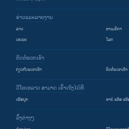
ຂ່າວແລະລາຍງານ
ລາວ
ອາເມຣິກາ
ເອເຊຍ
ໂລກ
ຕິດຕໍ່ພວກເຮົາ
ກ່ຽວກັບພວກເຮົາ
ຕິດຕໍ່ພວກເຮົາ
ວີໂອເອລາວ ສາມາດ ເຂົ້າເຖິງໄດ້ທີ່
ເຟັສບຸກ
ອາຣ໌ ແອັສ ແອັ
​ລິ້ງ​ຕ່າງໆ
ຕິດຕາມພວກເຮົາ ທີ່