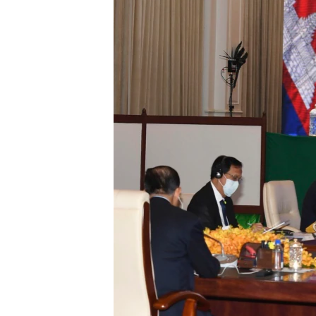
ວິທະຍາສາດ-ເທັກໂນໂລຈີ
ທຸລະກິດ
ພາສາອັງກິດ
ວີດີໂອ
ສຽງ
ລາຍການກະຈາຍສຽງ
ລາຍງານ