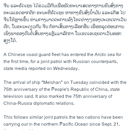
ຈີນ ແລະຣັດເຊຍ ໄດ້ຮ່ວມມືກັນເພື່ອພັດທະນາເສດທາງການຂົນສົ່ງທາງ
ທະເລເຂດອາກຕິກ ຂະນະທີ່ຣັດເຊຍ ຫາທາງຂົນສົ່ງນ້ຳມັນ ແລະແກັສ ໄປ
ຈີນໃຫ້ຫຼາຍຂຶ້ນ ທ່າມກາງມາດຕະການລົງໂທດຕ່າງໆຂອງປະເທດຕາເວັນ
ຕົກ, ໃນຂະນະດຽວກັນ ຈີນ ກໍຫາເສັ້ນທາງເລືອກອື່ນ ເພື່ອຫລຸດຜ່ອນການ
ເພິ່ງພາຂອງຕົນຕໍ່ເສັ້ນທາງແຫຼັມມາລັກກາ ໃນເຂດເອເຊຍຕາເວັນອອກ
ສຽງໃຕ້.
A Chinese coast guard fleet has entered the Arctic sea for
the first time, for a joint patrol with Russian counterparts,
state media reported on Wednesday.
The arrival of ship "Meishan" on Tuesday coincided with the
75th anniversary of the People's Republic of China, state
television said. It also marked the 75th anniversary of
China-Russia diplomatic relations.
This follows similar joint patrols the two nations have been
carrying out in the northern Pacific Ocean since Sept. 21,