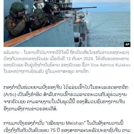
ວິທະຍາສາດ-ເທັກໂນໂລຈີ
ທຸລະກິດ
ພາສາອັງກິດ
ວີດີໂອ
ສຽງ
ແຟ້ມພາບ - ໃນພາບທີ່ໄດ້ມາຈາກວີດີໂອນີ້ ຖືກເປີດເຜີຍໂດຍກົມຂ່າວຂອງກະຊວງ
ປ້ອງກັນປະເທດຂອງຣັດເຊຍ ເມື່ອວັນທີ 12 ກັນຍາ 2024, ໃຫ້ເຫັນພວກທະຫານ
ລາຍການກະຈາຍສຽງ
ຕິດຕາມພວກເຮົາ ທີ່
ຂອງຣັດເຊຍ ຢືນຢູ່ເທິງກຳປັ່ນພິຄາດ ຂອງຣັດເຊຍ ຊື່ວ່າ Vice Admiral Kulakov
ລາຍງານ
ໃນລະຫວ່າງການຊ້ອມລົບ ຢູ່ໃນມະຫາສະໝຸດ ອາຣຕິກ.
ກອງກຳປັ່ນໜ່ວຍຍາມຝັ່ງຂອງຈີນ ໄດ້ແລ່ນເຂົ້າໄປໃນທະເລເຂດອາກຕິກ
ພາສາຕ່າງໆ
(Artic) ເປັນຄັ້ງທຳອິດ ສຳລັບການເຂົ້າຮ່ວມລາດຕະເວນກັບຄູ່ຮ່ວມງານ
ຈາກຣັດເຊຍ ຕາມລາຍງານໃນວັນພຸດມື້ນີ້ ຂອງສື່ມວນຊົນທາງການຈີນ
ອີງຕາມອົງການຂ່າວຣອຍເຕີສ໌.
ການມາເຖິງຂອງກຳປັ່ນ “ເໝີຍຊານ Meishan” ໃນວັນອັງຄານວານນີ້
ເຊິ່ງກົງກັນກັບວັນຄົບຮອບ 75 ປີ ຂອງສາທາລະນະລັດປະຊາຊົນຈີນ ຕາມ