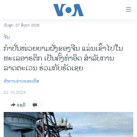
ລິ້ງ
ສຳຫລັບ
ເຂົ້າ
ວັນສຸກ, 07 ສິງຫາ 2026
ຫາ
ໂຮມເພຈ
ຈີນ
ຂ້າມ
ລາວ
ກຳປັ່ນໜ່ວຍຍາມຝັ່ງຂອງຈີນ ແລ່ນເຂົ້າໄປໃນ
ຂ້າມ
ອາເມຣິກາ
ທະເລອາຣຕິກ ເປັນຄັ້ງທຳອິດ ສຳລັບການ
ຂ້າມ
ໄປ
ການເລືອກຕັ້ງ ປະທານາທີບໍດີ ສະຫະລັດ 2024
ລາດຕະເວນ ຮ່ວມກັບຣັດເຊຍ
ຫາ
ຂ່າວ​ຈີນ
ຊອກ
ອົງການຂ່າວຣອຍເຕີສ
ຄົ້ນ
ໂລກ
02,10,2024
ເອເຊຍ
ແຊຣ໌
ອິດສະຫຼະພາບດ້ານການຂ່າວ
ຊີວິດຊາວລາວ
ຊຸມຊົນຊາວລາວ