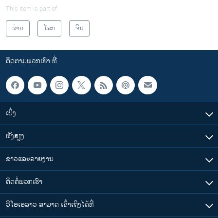
This item is part of
ຂ່າວ
ໂລກ
ຈີນ
ຕິດຕາມພວກເຮົາ ທີ່
ເບິ່ງ
ຟັງສຽງ
ຂ່າວແລະລາຍງານ
ຕິດຕໍ່ພວກເຮົາ
ວີໂອເອລາວ ສາມາດ ເຂົ້າເຖິງໄດ້ທີ່