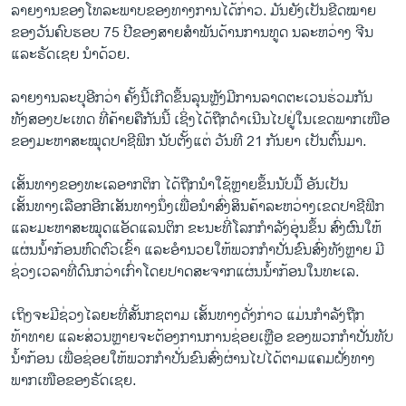
ລາຍງານຂອງໂທລະພາບຂອງທາງການໄດ້ກ່າວ. ມັນຍັງເປັນຂີດໝາຍ
ຂອງວັນຄົບຮອບ 75 ປີຂອງສາຍສຳພັນດ້ານການທູດ ນລະຫວ່າງ ຈີນ
ແລະຣັດເຊຍ ນຳດ້ວຍ.
ລາຍງານລະບຸອີກວ່າ ຄັ້ງນີ້ເກີດຂຶ້ນລຸນຫຼັງມີການລາດຕະເວນຮ່ວມກັນ
ທັງສອງປະເທດ ທີ່ຄ້າຍຄືກັນນີ້ ເຊິ່ງໄດ້ຖືກດຳເນີນໄປຢູ່ໃນເຂດພາກເໜືອ
ຂອງມະຫາສະໝຸດປາຊີຟິກ ນັບຕັ້ງແຕ່ ວັນທີ 21 ກັນຍາ ເປັນຕົ້ນມາ.
ເສັ້ນທາງຂອງທະເລອາກຕິກ ໄດ້ຖືກນຳໃຊ້ຫຼາຍຂຶ້ນນັບມື້ ອັນເປັນ
ເສັ້ນທາງເລືອກອີກເສັນທາງນຶ່ງເພື່ອນຳສົ່ງສິນຄ້າລະຫວ່າງເຂດປາຊີຟິກ
ແລະມະຫາສະໝຸດແອັດແລນຕິກ ຂະນະທີ່ໂລກກຳລັງອຸ່ນຂຶ້ນ ສົ່ງຜົນໃຫ້
ແຜ່ນນ້ຳກ້ອນຫົດຕົວເຂົ້າ ແລະອຳນວຍໃຫ້ພວກກຳປັ່ນຂົນສົ່ງທັງຫຼາຍ ມີ
ຊ່ວງເວລາທີ່ດົນກວ່າເກົ່າໂດຍປາດສະຈາກແຜ່ນນ້ຳກ້ອນໃນທະເລ.
ເຖິງຈະມີຊ່ວງໄລຍະທີ່ສັ້ນກຊຕາມ ເສັ້ນທາງດັ່ງກ່າວ ແມ່ນກຳລັງຖືກ
ທ້າທາຍ ແລະສ່ວນຫຼາຍຈະຕ້ອງການການຊ່ອຍເຫຼືອ ຂອງພວກກຳປັ່ນທັບ
ນ້ຳກ້ອນ ເພື່ອຊ່ອຍໃຫ້ພວກກຳປັ່ນຂົນສົ່ງຜ່ານໄປໄດ້ຕາມແຄມຝັ່ງທາງ
ພາກເໜືອຂອງຣັດເຊຍ.