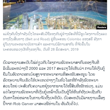
ວິທະຍາສາດ-ເທັກໂນໂລຈີ
ທຸລະກິດ
ພາສາອັງກິດ
ວີດີໂອ
ແມ່ຍິງຄົນນຶ່ງກໍາລັງເບິ່ງໂທລະສັບມືຖືຂອງຕົນຢູ່ຂ້າງພົສເຕີທີ່ມີຮູບໂຄງການນຶ່ງແລວ
ສຽງ
ທາງນຶ່ງເສັ້ນທາງ (Belt and Road) ຢູ່ທີ່ນະຄອນ Colombo ຂອງສຣີ ລັງກາ
ຢູ່ໃນງານຕະຫລາດນັດການຄ້າ ແລະການບໍລິການສາກົນ ທີ່ຈັດຂຶ້ນໃນ
ລາຍການກະຈາຍສຽງ
ນະຄອນຫລວງປັກກິ່ງຂອງຈີນ, ວັນທີ 28 ພຶດສະພາ, 2019
ຕິດຕາມພວກເຮົາ ທີ່
ລາຍງານ
ບົດລາຍງານສະບັບໃໝ່ກ່ຽວກັບໂຄງການພັດທະນາສາກົນຂອງຈີນທີ່
ລິເລີ່ມລະຫວ່າງປີ 2000 ແລະ 2017 ສະແດງໃຫ້ເຫັນວ່າ ການໃຫ້ເງິນກູ້
ຢືມໃນອັດຕາດອກເບ້ຍສູງຈາກທະນາຄານທີ່ສະໜັບສະໜູນ ໂດຍ
ພາສາຕ່າງໆ
ລັດຖະບານຈີນເຮັດໃຫ້ປະເທດຕ່າງໆໃນທົ່ວໂລກທີ່ກໍາລັງພັດທະນາ
ສ່ວນໃຫຍ່ ປະສົບກັບຄວາມຫຍຸ້ງຍາກພາຍໃຕ້ໜີ້ສິນທີ່ໜັກໜ່ວງ, ແມ່ນ
ແຕ່ໂຄງການພັດທະນາທີ່ເງິນກູ້ເຫລົ່ານັ້ນເປັນຜູ້ໃຫ້ທຶນກໍຍັງປະເຊີນກັບ
ບັນຫາໃຫຍ່ຫລາຍໃນການຈັດຕັ້ງປະຕິບັດ. ບົວສະຫວັນມີລາຍງານເລື້ອງ
ນີ້ຈາກ Rob Garver ມາສະເໜີທ່ານໃນ ອັນດັບຕໍ່ໄປ.