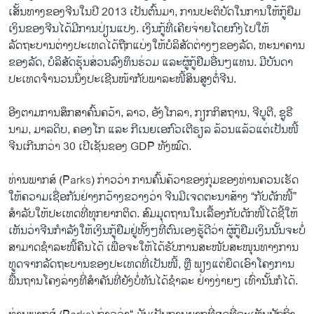
ເສັ້ນທາງຂອງຈີນໃນປີ 2013 ເປັນຕົ້ນມາ, ການປະຕິບັດໃນການໃຫ້ກູ້ຢືມ
ເງິນຂອງຈີນໄດ້ມີການປ່ຽນແປງ. ເງິນກູ້ທີ່ເຄີຍຈ່າຍໂດຍກົງໄປໃຫ້
ລັດຖະບານຕ່າງປະເທດໄດ້ຖືກແບ່ງໃຫ້ບໍລິສັດຕ່າງໆຂອງລັດ, ທະນາຄານ
ຂອງລັດ, ບໍລິສັດຮຸ້ນສ່ວນລົງທຶນຮ່ວມ ແລະຜູ້ກູ້ຢືມອື່ນໆແທນ. ມີບັນດາ
ປະເທດຈໍານວນນຶ່ງປະເຊີນໜ້າກັບພາລະໜີ້ສິນສູງຕໍ່ຈີນ.
ອີງຕາມການສຶກສາຄົ້ນຄວ້າ, ລາວ, ອັງໂກລາ, ກຽກກິສຖານ, ຈີບູຕີ, ຊູຣີ
ນາມ, ມາລດິບ, ຄອງໂກ ແລະ ກີເນຍເອກົວເຕີຣຽລ ລ້ວນແລ້ວແຕ່ເປັນໜີ້
ຈີນເກີນກວ່າ 30 ເປີເຊັນຂອງ GDP ທັງໝົດ.
ທ່ານພາກສ໌ (Parks) ກ່າວວ່າ ການຄົ້ນຄ້ວາຂອງກຸ່ມຂອງທ່ານຄວນເຮັດ
ໃຫ້ຄວາມເຊື່ອກັນຢ່າງກວ້າງຂວາງວ່າ ຈີນມີເຈດຕະນາສ້າງ “ກັບດັກໜີ້”
ສຳລັບໃຫ້ປະເທດທີ່ທຸກຍາກຕິດ. ສົມມຸດຖານໃນເລື້ອງກັບດັກໜີ້ໄດ້ຊີ້ໃຫ້
ເຫັນວ່າຈີນກໍາລັງໃຫ້ເງິນກູ້ຢືມຢູ່ທັ້ງໆທີ່ຕົນເອງຮູ້ດີວ່າ ຜູ້ກູ້ຢືມເງິນນັ້ນຈະບໍ່
ສາມາດຊໍາລະໜີ້ຄືນໄດ້ ເພື່ອຈະໃຫ້ໄດ້ຮັບການສະໜັບສະໜຸນທາງການ
ທູດຈາກລັດຖະບານຂອງປະເທດທີ່ເປັນໜີ້, ຫຼື ພຽງແຕ່ຍຶດເອົາໂຄງການ
ພື້ນຖານໂຄງລ່າງທີ່ສໍາຄັນທີ່ຍັງບໍ່ທັນໄດ້ຊໍາລະ ຢ່າງງ່າຍໆ ເທົ່ານັ້ນກໍໄດ້.