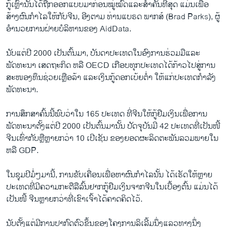
ກູ້ເຫຼົ່ານັ້ນໄດ້ຖືກອອກແບບມາກ່ອນໝູ່ໝົດແລະສຳຄັນທີ່ສຸດ ແມ່ນເພື່ອ
ສ້າງຜົນກຳໄລໃຫ້ກັບຈີນ, ອີງຕາມ ທ່ານແບຣດ ພາກສ໌ (Brad Parks), ຜູ້
ອຳນວຍການຝ່າຍບໍລິຫານຂອງ AidData.
ນັບແຕ່ປີ 2000 ເປັນຕົ້ນມາ, ບັນດາປະເທດໃນອົງການຮ່ວມມືແລະ
ພັດທະນາ ເສດຖະກິດ ຫລື OECD ເກືອບທຸກປະເທດໄດ້ກ້າວໄປສູ່ການ
ສະໜອງທຶນຊ່ວຍເຫຼືອລ້າ ແລະເງິນກູ້ດອກເບ້ຍຕໍ່າ ໃຫ້ແກ່ປະເທດກຳລັງ
ພັດທະນາ.
ການສຶກສາຄົ້ນນີ້ພົບວ່າໃນ 165 ປະເທດ ທີ່ຈີນໃຫ້ກູ້ຢືມເງິນເພື່ອການ
ພັດທະນາຕັ້ງແຕ່ປີ 2000 ເປັນຕົ້ນມານັ້ນ ປັດຈຸບັນມີ 42 ປະເທດທີ່ເປັນໜີ້
ຈີນເທົ່າກັບຫຼືຫຼາຍກວ່າ 10 ເປີເຊັນ ຂອງຍອດຜະລິດຕະພັນລວມພາຍໃນ
ຫລື GDP.
ໃນຊຸມປີມໍ່ໆມານີ້, ການຂັບເຄື່ອນເພື່ອຫາຜົນກໍາໄລນັ້ນ ໄດ້ເຮັດໃຫ້ຫຼາຍ
ປະເທດທີ່ມີຄວາມກະຕືລືລົ້ນຢາກກູ້ຢືມເງິນຈາກຈີນໃນເບື້ອງຕົ້ນ ແມ່ນໄດ້
ເປັນໜີ້ ຈີນຫຼາຍກວ່າທີ່ເຂົາເຈົ້າໄດ້ຄາດຄິດໄວ້.
ນັບຕັ້ງແຕ່ມີການປາກົດຕົວຂຶ້ນຂອງໂຄງການລິເລີ້ມນຶ່ງແລວທາງນຶ່ງ