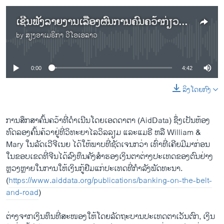
ເຊີນຟັງລາຍງານເລື້ອງຜົນການຄົ້ນຄວ້າກ່ຽວກັບການໃຫ້ກູ້ຢືມເງິນຂອງຈີນແກ່ປະເທດກໍາລັງພັດທະນາ
by
ສຽງອາເມຣິກາ ວີໂອເອລາວ
No media source currently available
0:00
4:42
ລິງໂດຍກົງ
ການສຶກສາຄົ້ນຄວ້າທີ່ດໍາເນີນໂດຍເອດດາຕາ (AidData) ຊຶ່ງເປັນຫ້ອງ
ທົດລອງຄົ້ນຄ້ວາຢູ່ທີ່ວິທະຍາໄລວິລລຽມ ແລະແມຣີ ຫລື William &
Mary ໃນລັດເວີຈີເນຍ ໄດ້ໃຫ້ພາບທີ່ຊັດເຈນກວ່າ ເທົ່າທີ່ເຄີຍມີມາກ່ອນ
ໃນຂອບເຂດທີ່ຈີນໄດ້ລົງທຶນຄັງສໍາຮອງເງິນຕາຕ່າງປະເທດຂອງຕົນຢ່າງ
ຫຼວງຫຼາຍໃນການໃຫ້ເງິນກູ້ຢືມແກ່ປະເທດທີ່ກໍາລັງພັດທະນາ.
(
https://www.aiddata.org/publications/banking-on-the-belt-
and-road
)
ຕ່າງຈາກເງິນທຶນທີ່ສະໜອງໃຫ້ໂດຍລັດຖະບານປະເທດຕາເວັນຕົກ, ເງິນ