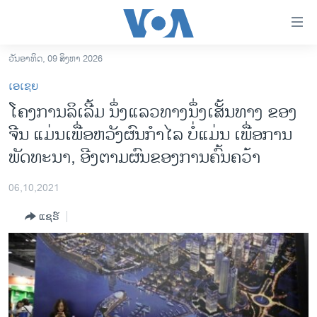
ລິ້ງ
ສຳຫລັບ
ເຂົ້າ
ວັນອາທິດ, 09 ສິງຫາ 2026
ຫາ
ໂຮມເພຈ
ເອເຊຍ
ຂ້າມ
ລາວ
ໂຄງການລິເລີ້ມ ນຶ່ງແລວທາງນຶ່ງເສັ້ນທາງ ຂອງ
ຂ້າມ
ອາເມຣິກາ
ຈີນ ແມ່ນເພື່ອຫວັງຜົນກໍາໄລ ບໍ່ແມ່ນ ເພື່ອການ
ຂ້າມ
ໄປ
ການເລືອກຕັ້ງ ປະທານາທີບໍດີ ສະຫະລັດ 2024
ພັດທະນາ, ອີງຕາມຜົນຂອງການຄົ້ນຄວ້າ
ຫາ
ຂ່າວ​ຈີນ
ຊອກ
06,10,2021
ຄົ້ນ
ໂລກ
ແຊຣ໌
ເອເຊຍ
ອິດສະຫຼະພາບດ້ານການຂ່າວ
ຊີວິດຊາວລາວ
ຊຸມຊົນຊາວລາວ