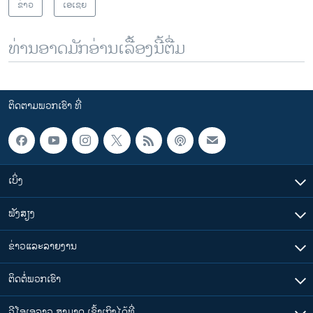
ຂ່າວ
ເອເຊຍ
ທ່ານອາດມັກອ່ານເລື້ອງນີ້ຕື່ມ
ຕິດຕາມພວກເຮົາ ທີ່
ເບິ່ງ
ຟັງສຽງ
ຂ່າວແລະລາຍງານ
ຕິດຕໍ່ພວກເຮົາ
ວີໂອເອລາວ ສາມາດ ເຂົ້າເຖິງໄດ້ທີ່