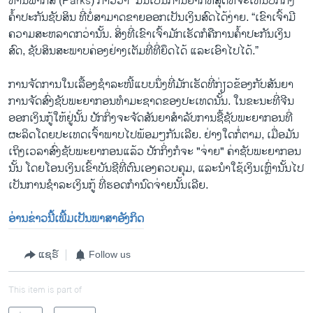
ທ່ານພາກສ໌ (Parks) ກ່າວວ່າ“ ມັນເປັນການຍາກທີ່ສຸດທີ່ຈະເຫັນປັກກິ່ງ
ຄໍ້າປະກັນຊັບສິນ ທີ່ບໍ່ສາມາດຂາຍອອກເປັນເງິນສົດໄດ້ງ່າຍ. “ເຂົາເຈົ້າມີ
ຄວາມສະຫລາດກວ່ານັ້ນ. ສິ່ງທີ່ເຂົາເຈົ້າມັກເຮັດກໍຄືການຄໍ້າປະກັນເງິນ
ສົດ, ຊັບສິນສະພາບຄ່ອງຢ່າງເຕັມທີ່ທີ່ຍຶດໄດ້ ແລະເອົາໄປໄດ້.”
ການຈັດການໃນເລື້ອງຊຳລະໜີ້ແບບນຶ່ງທີ່ມັກເຮັດທີ່ກ່ຽວຂ້ອງກັບສັນຍາ
ການຈັດສົ່ງຊັບພະຍາກອນທຳມະຊາດຂອງປະເທດນັ້ນ. ໃນຂະນະທີ່ຈີນ
ອອກເງິນກູ້ໃຫ້ຢູ່ນັ້ນ ປັກກິ່ງຈະຈັດສັນຍາສໍາລັບການຊື້ຊັບພະຍາກອນທີ່
ຜະລິດໂດຍປະເທດເຈົ້າພາບໄປພ້ອມໆກັນເລີຍ. ຢ່າງໃດກໍ່ຕາມ, ເມື່ອມັນ
ເຖິງເວລາສົ່ງຊັບພະຍາກອນແລ້ວ ປັກກິ່ງກໍຈະ "ຈ່າຍ" ຄ່າຊັບພະຍາກອນ
ນັ້ນ ໂດຍໂອນເງິນເຂົ້າບັນຊີທີ່ຕົນເອງຄວບຄຸມ, ແລະນໍາໃຊ້ເງິນເຫຼົ່ານັ້ນໄປ
ເປັນການຊໍາລະເງິນກູ້ ທີ່ຮອດກໍານົດຈ່າຍນັ້ນເລີຍ.
ອ່ານຂ່າວນີ້ເພີ້ມເປັນພາສາອັງກິດ
ແຊຣ໌
Follow us
This item is part of