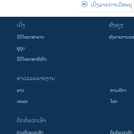
ເບິ່ງລາຍການວິທະຍຸ
ເບິ່ງ
ຟັງສຽງ
ວີດີໂອພາສາລາວ
ຟັງລາຍການຂອງ
ຢູທູບ
ວີດີໂອພາສາອັງກິດ
ຂ່າວແລະລາຍງານ
ລາວ
ອາເມຣິກາ
ເອເຊຍ
ໂລກ
ຕິດຕໍ່ພວກເຮົາ
ກ່ຽວກັບພວກເຮົາ
ຕິດຕໍ່ພວກເຮົາ