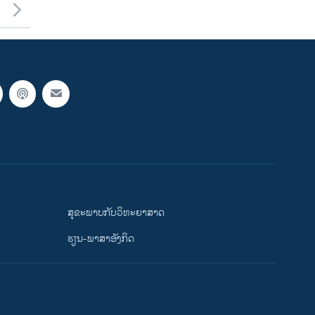
ສຸຂະພາບກັບວິທະຍາສາດ
ຮຽນ-ພາສາອັງກິດ