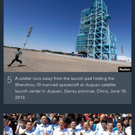
ວິທະຍາສາດ-ເທັກໂນໂລຈີ
ທຸລະກິດ
ພາສາອັງກິດ
ວີດີໂອ
ສຽງ
ລາຍການກະຈາຍສຽງ
ຕິດຕາມພວກເຮົາ ທີ່
ລາຍງານ
5
A soldier runs away from the launch pad holding the
Shenzhou-10 manned spacecraft at Jiuquan satellite
launch center in Jiuquan, Gansu province, China, June 10,
ພາສາຕ່າງໆ
2013.