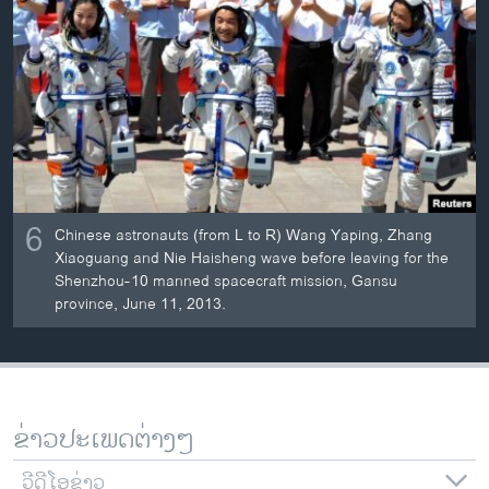
6
Chinese astronauts (from L to R) Wang Yaping, Zhang
Xiaoguang and Nie Haisheng wave before leaving for the
Shenzhou-10 manned spacecraft mission, Gansu
province, June 11, 2013.
ຂ່າວປະເພດຕ່າງໆ
ວີດີໂອຂ່າວ