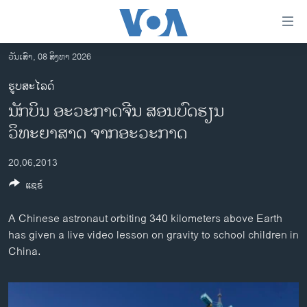
ລິ້ງ
ສຳຫລັບ
ເຂົ້າ
ວັນເສົາ, 08 ສິງຫາ 2026
ຫາ
ໂຮມເພຈ
ຮູບສະໄລດ໌
ຂ້າມ
ລາວ
ນັກບິນ ອະວະກາດຈີນ ສອນບົດຮຽນ
ຂ້າມ
ອາເມຣິກາ
ຂ້າມ
ວິທະຍາສາດ ຈາກອະວະກາດ
ໄປ
ການເລືອກຕັ້ງ ປະທານາທີບໍດີ ສະຫະລັດ 2024
ຫາ
20,06,2013
ຂ່າວ​ຈີນ
ຊອກ
ແຊຣ໌
ຄົ້ນ
ໂລກ
A Chinese astronaut orbiting 340 kilometers above Earth
ເອເຊຍ
has given a live video lesson on gravity to school children in
ອິດສະຫຼະພາບດ້ານການຂ່າວ
China.
ຊີວິດຊາວລາວ
ຊຸມຊົນຊາວລາວ