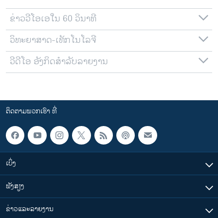
ຂ່າວວີໂອເອໃນ 60 ວິນາທີ
ວິທະຍາສາດ-ເທັກໂນໂລຈີ
ວີດີໂອ ອັງກິດສຳລັບລາຍງານ
ຕິດຕາມພວກເຮົາ ທີ່
ເບິ່ງ
ຟັງສຽງ
ຂ່າວແລະລາຍງານ