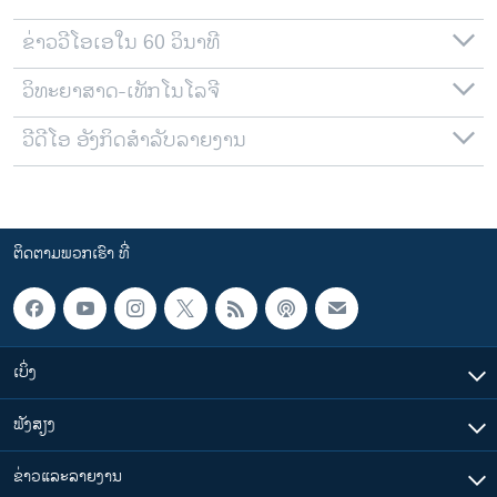
ຂ່າວວີໂອເອໃນ 60 ວິນາທີ
ວິທະຍາສາດ-ເທັກໂນໂລຈີ
ວີດີໂອ ອັງກິດສຳລັບລາຍງານ
ຕິດຕາມພວກເຮົາ ທີ່
ເບິ່ງ
ຟັງສຽງ
ຂ່າວແລະລາຍງານ