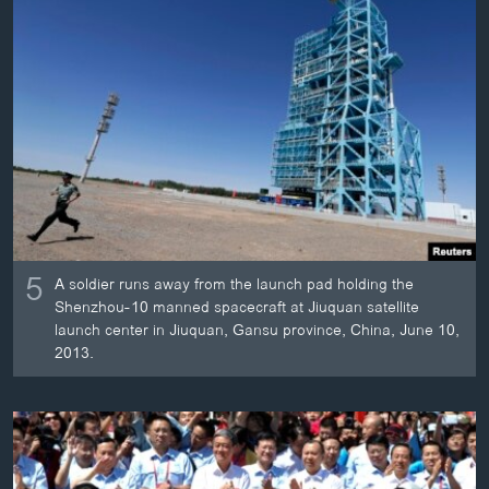
ວິທະຍາສາດ-ເທັກໂນໂລຈີ
ທຸລະກິດ
ພາສາອັງກິດ
ວີດີໂອ
ສຽງ
ລາຍການກະຈາຍສຽງ
ຕິດຕາມພວກເຮົາ ທີ່
ລາຍງານ
5
A soldier runs away from the launch pad holding the
Shenzhou-10 manned spacecraft at Jiuquan satellite
launch center in Jiuquan, Gansu province, China, June 10,
ພາສາຕ່າງໆ
2013.