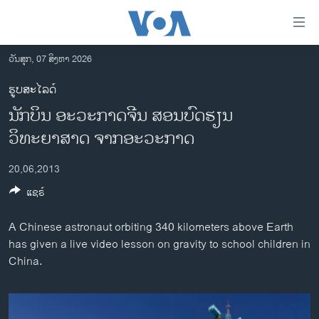
ລິ້ງ
ສຳຫລັບ
ເຂົ້າ
ວັນສຸກ, 07 ສິງຫາ 2026
ຫາ
ໂຮມເພຈ
ຮູບສະໄລດ໌
ຂ້າມ
ລາວ
ນັກບິນ ອະວະກາດຈີນ ສອນບົດຮຽນ
ຂ້າມ
ອາເມຣິກາ
ຂ້າມ
ວິທະຍາສາດ ຈາກອະວະກາດ
ໄປ
ການເລືອກຕັ້ງ ປະທານາທີບໍດີ ສະຫະລັດ 2024
ຫາ
20,06,2013
ຂ່າວ​ຈີນ
ຊອກ
ແຊຣ໌
ຄົ້ນ
ໂລກ
A Chinese astronaut orbiting 340 kilometers above Earth
ເອເຊຍ
has given a live video lesson on gravity to school children in
ອິດສະຫຼະພາບດ້ານການຂ່າວ
China.
ຊີວິດຊາວລາວ
ຊຸມຊົນຊາວລາວ