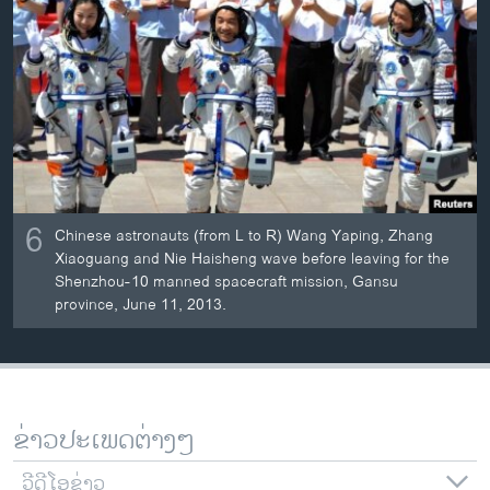
6
Chinese astronauts (from L to R) Wang Yaping, Zhang
Xiaoguang and Nie Haisheng wave before leaving for the
Shenzhou-10 manned spacecraft mission, Gansu
province, June 11, 2013.
ຂ່າວປະເພດຕ່າງໆ
ວີດີໂອຂ່າວ