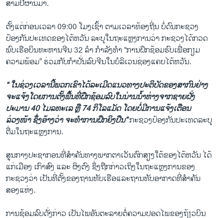
ສາມປີຜ່ານມາ.
ຕັ້ງແຕ່ກ່ອນເວລາ 09:00 ໂມງເຊົ້າ ຕາມເວລາທ້ອງຖີ່ນ ບໍ່ດົນກະຊວງ
ປ້ອງກັນປະເທດຂອງໄຕ້ຫວັນ ລະບຸໃນຖະແຫຼງການວ່າ ກະຊວງໄດ້ກວດ
ພົບເຮືອບິນທະຫານຈີນ 32 ລຳ ກຳລັງທຳ “ການຝຶກຊ້ອມຮົບເພື່ອກຽມ
ຄວາມພ້ອມ” ຮ່ວມກັບກໍາປັ່ນລົບຈີນໃນບໍລິເວນຊ່ອງແຄບໄຕ້ຫວັນ.
“ ໃນຊ່ວງເວລານີ້ພວກເຂົາໄດ້ລະເມີດແນວທາງປະຕິບັດຂອງສາກົນຢ່າງ
ຈະແຈ້ງໂດຍການຕັ້ງພື້ນທີ່ຝຶກຊ້ອມລົບໃນນ່ານນໍ້າຫ່າງຈາກຊາຍຝັ່ງ
ປະມານ 40 ໄມລທະເລ ຫຼື 74 ກິໂລແມັດ ໂດຍບໍ່ມີການແຈ້ງເຕືອນ
ລ່ວງໜ້າ ຊຶ່ງອ້າງວ່າ ຈະທຳການຝຶກຍິງປືນ”
ກະຊວງປ້ອງກັນປະເທດລະບຸ
ຕື່ມໃນຖະແຫຼງການ.
ສູນກາງປະຊາກອນທີ່ສຳຄັນທາງພາກຕາເວັນຕົກສຽງໃຕ້ຂອງໄຕ້ຫວັນ ໄດ້
ແກ່ເມືອງ ເກົາສົງ ແລະ ຜິງຕົງ ຊຶ່ງຖືກກ່າວເຖິງໃນຖະແຫຼງການຂອງ
ກະຊວງວ່າ ເປັນທີ່ຕັ້ງຂອງຖານທັບເຮືອແລະຖານທັບອາກາດທີ່ສຳຄັນ
ສອງແຫ່ງ.
ການຊ້ອມລົບດັ່ງກ່າວ ເປັນໄພອັນຕະລາຍຕໍ່ຄວາມປອດໄພຂອງຖ້ຽວບິນ