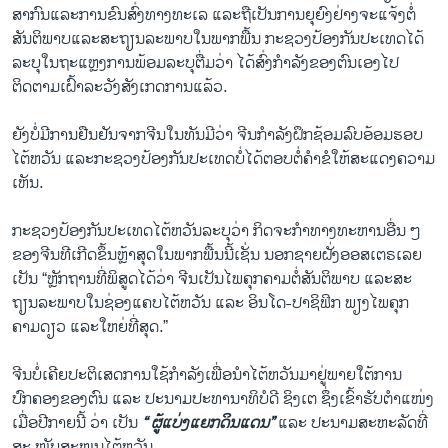
ສາກົນແລະການຂົນສົ່ງທາງທະເລ ແລະຖືເປັນການຍຸຍົງຢ່າງຈະແຈ້ງຕໍ່
ສັນຕິພາບແລະສະຖຽນລະພາບໃນພາກພື້ນ ກະຊວງປ້ອງກັນປະເທດໄດ້
ລະບຸໃນຖະແຫຼງການພ້ອມລະບຸຕື່ມວ່າ ໄດ້ສົ່ງກຳລັງຂອງຕົນເອງໄປ
ຕິດຕາມເຝົ້າລະວັງສັງເກດການແລ້ວ.
ຍັງບໍ່ມີການຢືນຢັນຈາກຈີນໃນທັນມີວ່າ ຈີນກຳລັງຝຶກຊ້ອມລົບອ້ອມຮອບ
ໄຕ້ຫວັນ ແລະກະຊວງປ້ອງກັນປະເທດບໍ່ໄດ້ຕອບຕໍ່ຄໍາຂໍໃຫ້ສະແດງຄວາມ
ເຫັນ.
ກະຊວງປ້ອງກັນປະເທດໄຕ້ຫວັນລະບຸວ່າ ກິດຈະກຳທາງທະຫານອື່ນ ໆ
ຂອງຈີນທີເກີດຂຶ້ນຫຼ້າສຸດໃນພາກພື້ນນີ້ເຊັ່ນ ນອກຊາຍຝັ່ງອອສເຕຣເລຍ
ເປັນ “ຫຼັກຖານທີ່ພິສູດໄດ້ວ່າ ຈີນເປັນໄພຄຸກຄາມຕໍ່ສັນຕິພາບ ແລະສະ
ຖຽນລະພາບໃນຊ່ອງແຄບໄຕ້ຫວັນ ແລະ ອິນໂດ-ປາຊິຟິກ ພຽງໄພຄຸກ
ຄາມດຽວ ແລະໃຫຍ່ທີ່ສຸດ.”
ຈີນບໍ່ເຄີຍປະຕິເສດການໃຊ້ກຳລັງເພື່ອນໍາໄຕ້ຫວັນມາຢູ່ພາຍໃຕ້ການ
ປົກຄອງຂອງຕົນ ແລະ ປະນາມປະທານາທິບໍດີ ຊິງເຕ ຊຶ່ງເຂົ້າຮັບຕໍາແໜ່ງ
ເມື່ອປີກາຍນີ້ ວ່າ ເປັນ
“ ຜູ້ແບ່ງແຍກດິນແດນ”
ແລະ ປະນາມສະຫະລັດທີ່
ສະ ໜັບສະໜູນໄຕ້ຫວັນ.