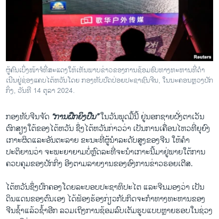
ວິທະຍາສາດ-ເທັກໂນໂລຈີ
ທຸລະກິດ
ພາສາອັງກິດ
ວີດີໂອ
ຜູ້​ຄົນ​ເບິ່ງ​ໜ້າ​ຈໍ​ທີ່​ສະ​ແດງ​ໃຫ້​ເຫັນ​ພາບ​ຂ່າວ​ຂອງ​ການ​ຊ້ອມ​ຮົບ​ທາງ​ທະ​ຫານ​ທີ່​ດຳ​
ສຽງ
ເນີນ​ຢູ່​ຊ່ອງ​ແຄບ​ໄຕ້​ຫວັນ​ໂດຍ ກອງທັບປົດປ່ອຍປະຊາຊົນຈີນ, ໃນ​ນະ​ຄອນ​ຫຼວງ​ປັກ​
ກິ່ງ, ວັນ​ທີ 14 ຕຸ​ລາ 2024.
ລາຍການກະຈາຍສຽງ
ຕິດຕາມພວກເຮົາ ທີ່
ລາຍງານ
ກອງທັບຈີນຈັດ
“ການຝຶກຍິງປືນ”
ໃນວັນພຸດມື້ນີ້ ຢູ່ນອກຊາຍຝັ່ງຕາເວັນ
ຕົກສຽງໃຕ້ຂອງໄຕ້ຫວັນ ຊຶ່ງໄຕ້ຫວັນກ່າວວ່າ ເປັນການເຄື່ອນໄຫວທີ່ຍຸຍົງ
ເກາະຜິດແລະອັນຕະລາຍ ຂະນະທີ່ຜູ້ນໍາລະດັບສູງຂອງຈີນ ໃຫ້ຄຳ
ພາສາຕ່າງໆ
ປະຕິຍານວ່າ ຈະພະຍາຍາມບໍ່ຫຼົດລະທີ່ຈະນໍາເກາະນີ້ມາຢູ່ພາຍໃຕ້ການ
ຄວບຄຸມຂອງປັກກິ່ງ ອີງຕາມລາຍງານຂອງອົງການຂ່າວຣອຍເຕີສ.
ໄຕ້ຫວັນຊຶ່ງປົກຄອງໂດຍລະບອບປະຊາທິປະໄຕ ແລະຈີນມອງວ່າ ເປັນ
ດິນແດນຂອງຕົນເອງ ໄດ້ຟ້ອງຮ້ອງກ່ຽວກັບກິດຈະກຳທາງທະຫານຂອງ
ຈີນຊໍ້າແລ້ວຊໍ້າອີກ ລວມເຖິງການຊ້ອມລົບເຕັມຮູບແບບຫຼາຍຮອບໃນຊ່ວງ