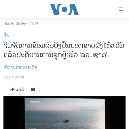
ລິ້ງ
ສຳຫລັບ
ເຂົ້າ
ວັນເສົາ, 08 ສິງຫາ 2026
ຫາ
ໂຮມເພຈ
ຈີນ
ຂ້າມ
ລາວ
ຈີນຈັດການຊ້ອມລົບຍິງປືນນອກຊາຍຝັ່ງໄຕ້ຫວັນ
ຂ້າມ
ອາເມຣິກາ
ແລ້ວປະຕິຍານການຊຸກຍູ້ເພື່ອ ‘ລວມຊາດ’
ຂ້າມ
ໄປ
ການເລືອກຕັ້ງ ປະທານາທີບໍດີ ສະຫະລັດ 2024
ຫາ
ອົງການຂ່າວຣອຍເຕີສ
ຂ່າວ​ຈີນ
ຊອກ
26,02,2025
ຄົ້ນ
ໂລກ
ແຊຣ໌
ເອເຊຍ
ອິດສະຫຼະພາບດ້ານການຂ່າວ
ຊີວິດຊາວລາວ
ຊຸມຊົນຊາວລາວ