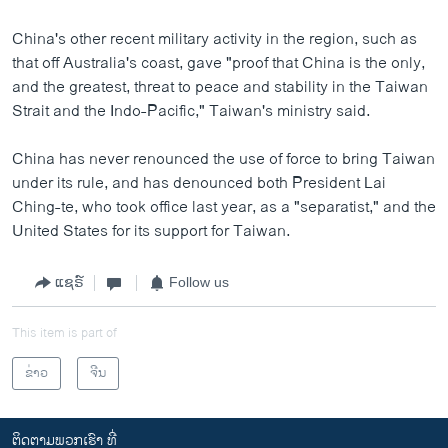
China's other recent military activity in the region, such as
that off Australia's coast, gave "proof that China is the only,
and the greatest, threat to peace and stability in the Taiwan
Strait and the Indo-Pacific," Taiwan's ministry said.
China has never renounced the use of force to bring Taiwan
under its rule, and has denounced both President Lai
Ching-te, who took office last year, as a "separatist," and the
United States for its support for Taiwan.
ແຊຣ໌
Follow us
This item is part of
ຂ່າວ
ຈີນ
ຕິດຕາມພວກເຮົາ ທີ່