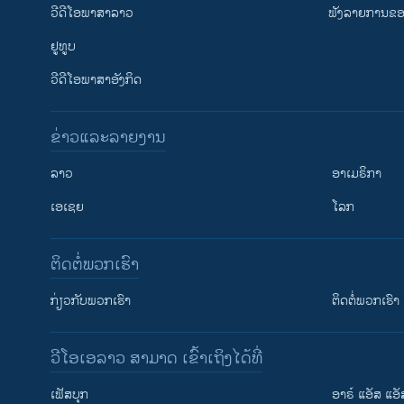
ວີດີໂອພາສາລາວ
ຟັງລາຍການຂອງ
ຢູທູບ
ວີດີໂອພາສາອັງກິດ
ຂ່າວແລະລາຍງານ
ລາວ
ອາເມຣິກາ
ເອເຊຍ
ໂລກ
ຕິດຕໍ່ພວກເຮົາ
ກ່ຽວກັບພວກເຮົາ
ຕິດຕໍ່ພວກເຮົາ
ວີໂອເອລາວ ສາມາດ ເຂົ້າເຖິງໄດ້ທີ່
ເຟັສບຸກ
ອາຣ໌ ແອັສ ແອັ