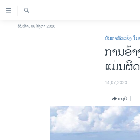
ລິ້ງ
ສຳຫລັບ
ເຂົ້າ
ຄົ້ນຫາ
ວັນເສົາ, 08 ສິງຫາ 2026
ໂຮມເພຈ
ຫາ
ບັນຫາຂັດແຍ້ງ ໃນ
ລາວ
ຂ້າມ
ການອ້າ
ຂ້າມ
ອາເມຣິກາ
ຂ້າມ
ການເລືອກຕັ້ງ ປະທານາທີບໍດີ ສະຫະລັດ
ແມ່ນຜິ
ໄປ
2024
ຫາ
ຂ່າວ​ຈີນ
ຊອກ
14,07,2020
ຄົ້ນ
ໂລກ
ແຊຣ໌
ເອເຊຍ
ອິດສະຫຼະພາບດ້ານການຂ່າວ
ຊີວິດຊາວລາວ
ຊຸມຊົນຊາວລາວ