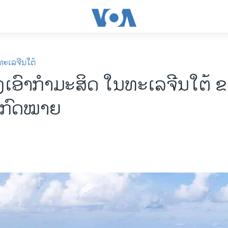
ທະເລຈີນໃຕ້
ງເອົາກຳມະສິດ ໃນທະເລຈີນໃຕ້ ຂ
ດກົດໝາຍ