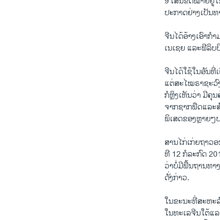
9 ເສັ້ນຂີດໝາຍຢູ່ໃ
ປະກາດຢ່າງເປັນທ
ຈີນໄດ້ອ້າງເອົາກ
ເນເຊຍ ແລະຟີລິບປິ
ຈີນໄດ້ໃຊ້ໃນອັນທີ່ເ
ແຕ່ສະໄໝຣາຊະວົງບູ
ກໍຫຼິງເຫັນວ່າ ມີ
ຈາກຊາກພືດແລະສັດ
ພິເສດຂອງຫຼາຍໆ
ສານໄກ່ເກ່ຍຖາວອນທ
ທີ 12 ກໍລະກົດ 2
ວ່າບໍ່ມີພື້ນຖານທ
ດັ່ງກ່າວ.
ໃນຂະນະທີ່ສະຫະລ
ໃນທະເລຈີນໃຕ້ແລ