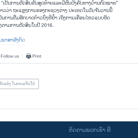
 “ເປັນການຕັດສິນຂັ້ນສຸດທ້າຍແລະມີຜົນບັງຄັບທາງດ້ານກົດໝາຍ”
່າວວ່າ ຖະແຫຼງການຂອງກະຊວງຕ່າງ ປະເທດໃນວັນຈັນວານນີ້
ນການຕື່ມອີກບາດກ້າວນຶ່ງທີ່ຢ້ຳ ເຖິງການເຄື່ອນໄຫວແບບຜິດ
ງຕາມການຕັດສິນໃນປີ 2016.
ປັນພາສາອັງກິດ
Follow us
Print
ຂັດແຍ້ງ ໃນທະເລຈີນໃຕ້
ຕິດຕາມພວກເຮົາ ທີ່