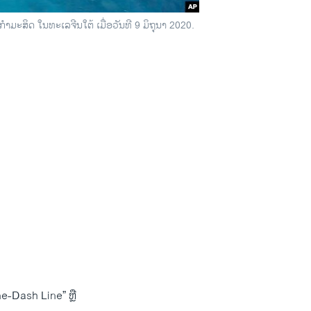
ຳມະສິດ ໃນທະເລຈີນໃຕ້ ເມື່ອວັນທີ 9 ມິຖຸນາ 2020.
e-Dash Line” ຫຼື