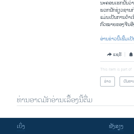
ນະຄອນເຮກນັ້ນວ່າ
ພວກນັກຊ່ຽວຊານກ
ແມ່ນເປັນການດຳເນີ
ກົດໝາຍຂອງຈີນອີ
ອ່ານຂ່າວນີ້ເພີ້ມເ
ແຊຣ໌
This item is part of
ຂ່າວ
ບັນຫາ
ທ່ານອາດມັກອ່ານເລື້ອງນີ້ຕື່ມ
ເບິ່ງ
ຟັງສຽງ