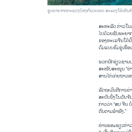
ຮູບພາຍຈາກກະຊວງປ້ອງກັນປະເທດ ສະແດງໃຫ້ເຫັນກຳປັ່ນ 
ສະຫະລັດ ກ່າວໃນວັ
ໄປດ້ວຍຊັບພະຍາ
ຂອງທະເລຈີນໃຕ້ນັ້
ດົມແບບຂົ່ມຂູ່ເພື່ອ
ພວກນັກຊ່ຽວຊານບາງ
ສະໜັບສະໜຸນ “ຢ່າ
ສານໄກ່ເກ່ຍຖາວອນ 
ລັດຖະມົນຕີການຕ
ສະບັບນຶ່ງໃນວັນຈັ
ກ່າວວ່າ “ສປ ຈີນ 
ຕົນຕາມລຳພັງ.”
ທ່ານພອມພຽວກ່າວວ່