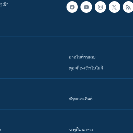
ເຮົາ
ລາວໃນຕ່າງແດນ
ທຸລະກິດ-ເທັກໂນໂລຈີ
ຟັງພອດແຄັສຕ໌
ສ
ຈອງອີເມລຂ່າວ