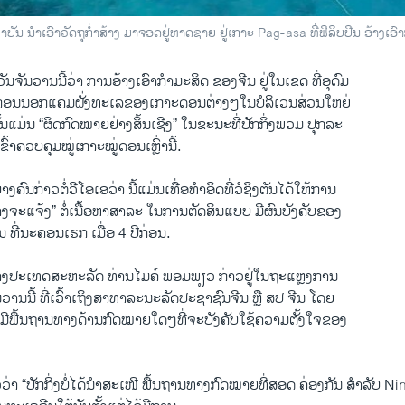
ນຳເອົາວັດຖຸກໍ່າສ້າງ ມາຈອດຢູ່ຫາດຊາຍ ຢູ່ເກາະ Pag-asa ທີ່ຟິລິບປີນ ອ້າງເອົາກ
ນຈັນວານນີ້ວ່າ ການອ້າງເອົາກຳມະສິດ ຂອງຈີນ ຢູ່ໃນເຂດ ທີ່ອຸດົມ
ກອນນອກແຄມຝັ່ງທະເລຂອງເກາະດອນຕ່າງໆໃນບໍລິເວນສ່ວນໃຫຍ່
ນແມ່ນ “ຜິດກົດໝາຍຢ່າງສິ້ນເຊີງ” ໃນຂະນະທີ່ປັກກິ່ງພວມ ປຸກລະ
ເຂົ້າຄວບຄຸມໝູ່ເກາະໝູ່ດອນເຫຼົ່ານີ້.
ຄົນກ່າວຕໍ່ວີໂອເອວ່າ ນີ້ແມ່ນເທື່ອທຳອິດທີ່ວໍຊິງຕັນໄດ້ໃຫ້ການ
ງຈະແຈ້ງ” ຕໍ່ເນື້ອຫາສາລະ ໃນການຕັດສິນແບບ ມີຜົນບັງຄັບຂອງ
ທີ່ນະຄອນເຮກ ເມື່ອ 4 ປີກ່ອນ.
່າງປະເທດສະຫະລັດ ທ່ານໄມຄ໌ ພອມພຽວ ກ່າວຢູ່ໃນຖະແຫຼງການ
ນວານນີ້ ທີ່ເວົ້າເຖິງສາທາລະນະລັດປະຊາຊົນຈີນ ຫຼື ສປ ຈີນ ໂດຍ
ບໍ່ມີພື້ນຖານທາງດ້ານກົດໝາຍໃດໆທີ່ຈະບັງຄັບໃຊ້ຄວາມຕັ້ງໃຈຂອງ
າ “ປັກກິ່ງບໍ່ໄດ້ນຳສະເໜີ ພື້ນຖານທາງກົດໝາຍທີ່ສອດ ຄ່ອງກັນ ສຳລັບ Nin