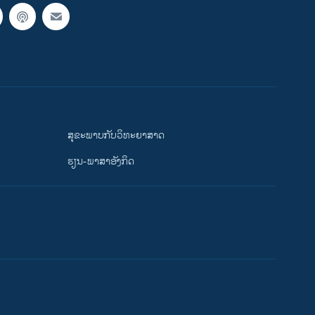
ສຸຂະພາບກັບວິທະຍາສາດ
ຮຽນ-ພາສາອັງກິດ