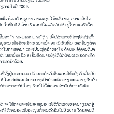
ນທະເລຈີນໃຕ້​ນັບຕັ້ງແຕ່ໄດ້ມີການ
າງການໃນປີ 2009.
ຳມະສິດຮ່ວມກັບບຣູນາຍ ມາເລເຊຍ ໄຕ້ຫວັນ ຫວຽດນາມ ອິນໂດ
ນ ໃນພື້ນທີ່ 3 ລ້ານ 5 ແສນກິໂລແມັດມົນທົນ ຢູ່ໃນທະເລຈີນໃຕ້.
ອີ້ນວ່າ “Nine-Dash Line” ຫຼື 9 ເສັ້ນຂີດໝາຍທີ່ອ້າງອີງເຖິງຕັ້ງ
ຮານ ເພື່ອອ້າງເອົາເຂດນ່ານນ້ຳ 90 ເປີເຊັນທີ່ປະເທດອື່ນໆຕ່າງ
ຄຸນຄ່າໃນການຫາປາ ແລະເປັນແຫຼ່ງສຳຮອງໃນ ດ້ານພະລັງງານທີ່ມາ
. ນອກນັ້ນແລ້ວ 9 ເສັ້ນຂີດໝາຍຍັງໄດ້ຕັດຜ່ານເຂດເສດຖະກິດ
ປະເທດນຳດ້ວຍ.
ີ່ຕັ້ງຢູ່ນະຄອນເຮກ ໄດ້ອອກຄຳຕັດສິນແບບມີຜົນບັງຄັບເມື່ອວັນ
016 ໂດຍປະຕິເສດຕໍ່ການອ້າງເອົາກຳມະສິດທາງ ທະເລຂອງຈີນນັ້ນ
າງກົດໝາຍສາກົນໃດໆ. ຈີນບໍ່ໄດ້ໃຫ້ຄວາມສຳຄັນຕໍ່ການຕັດສິນ
ັດ ຈະໃຫ້ການສະໜັບສະໜຸນສະເໝີຕໍ່ກົດໝາຍຂອງນາໆຊາດຢູ່
ະກໍໃຫ້ການສະໜັບສະໜຸນຕໍ່ການຕັດສິນໃນປີ 2016 ໂດຍສານທີ່