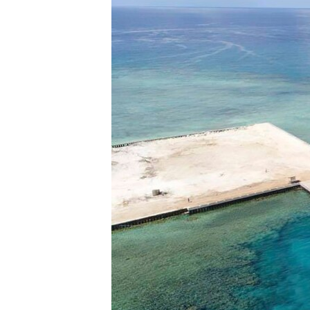
ວິທະຍາສາດ-ເທັກໂນໂລຈີ
ທຸລະກິດ
ພາສາອັງກິດ
ວີດີໂອ
ສຽງ
ລາຍການກະຈາຍສຽງ
ລາຍງານ