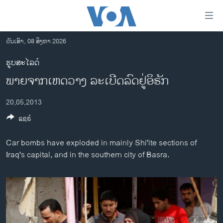
ລິ້ງ
ສຳຫລັບ
ເຂົ້າ
ວັນເສົາ, 08 ສິງຫາ 2026
ຫາ
ໂຮມເພຈ
ຮູບສະໄລດ໌
ຂ້າມ
ລາວ
ພາຍຈາກເຫດວາງ ລະເບີດລົດຢູ່ອິຣັກ
ຂ້າມ
ອາເມຣິກາ
ຂ້າມ
20,05,2013
ໄປ
ການເລືອກຕັ້ງ ປະທານາທີບໍດີ ສະຫະລັດ 2024
ຫາ
ແຊຣ໌
ຂ່າວ​ຈີນ
ຊອກ
ຄົ້ນ
ໂລກ
Car bombs have exploded in mainly Shi'ite sections of
Iraq's capital, and in the southern city of Basra.
ເອເຊຍ
ອິດສະຫຼະພາບດ້ານການຂ່າວ
ຊີວິດຊາວລາວ
ຊຸມຊົນຊາວລາວ