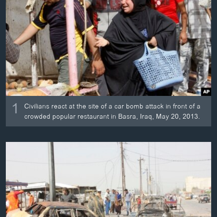
ວິທະຍາສາດ-ເທັກໂນໂລຈີ
ທຸລະກິດ
ພາສາອັງກິດ
ວີດີໂອ
ສຽງ
ລາຍການກະຈາຍສຽງ
1
ຕິດຕາມພວກເຮົາ ທີ່
Civilians react at the site of a car bomb attack in front of a
ລາຍງານ
crowded popular restaurant in Basra, Iraq, May 20, 2013.
ພາສາຕ່າງໆ