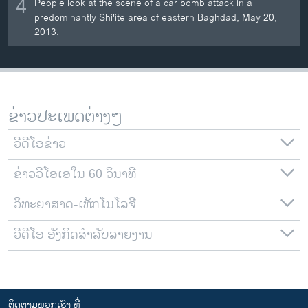
4
People look at the scene of a car bomb attack in a
predominantly Shi'ite area of eastern Baghdad, May 20,
2013.
ຂ່າວປະເພດຕ່າງໆ
ວີດີໂອຂ່າວ
ຂ່າວວີໂອເອໃນ 60 ວິນາທີ
ວິທະຍາສາດ-ເທັກໂນໂລຈີ
ວີດີໂອ ອັງກິດສຳລັບລາຍງານ
ຕິດຕາມພວກເຮົາ ທີ່