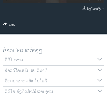
ວິທະຍາສາດ-ເທັກໂນໂລຈີ
ລິງໂດຍກົງ
ທຸລະກິດ
ພາສາອັງກິດ
ແຊຣ໌
ວີດີໂອ
ສຽງ
ລາຍການກະຈາຍສຽງ
ຂ່າວປະເພດຕ່າງໆ
ຕິດຕາມພວກເຮົາ ທີ່
ລາຍງານ
ວີດີໂອຂ່າວ
ຂ່າວວີໂອເອໃນ 60 ວິນາທີ
ພາສາຕ່າງໆ
ວິທະຍາສາດ-ເທັກໂນໂລຈີ
ວີດີໂອ ອັງກິດສຳລັບລາຍງານ