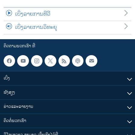
ເບິ່ງລາຍການທີວີ
ເບິ່ງລາຍການວິທະຍຸ
ຕິດຕາມພວກເຮົາ ທີ່
ເບິ່ງ
ຟັງສຽງ
ຂ່າວແລະລາຍງານ
ຕິດຕໍ່ພວກເຮົາ
ວີໂອເອລາວ ສາມາດ ເຂົ້າເຖິງໄດ້ທີ່