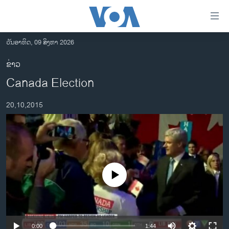
ລິ້ງ
ສຳຫລັບ
ເຂົ້າ
ວັນອາທິດ, 09 ສິງຫາ 2026
ຫາ
ໂຮມເພຈ
ຂ່າວ
ຂ້າມ
ລາວ
Canada Election
ຂ້າມ
ອາເມຣິກາ
ຂ້າມ
20,10,2015
ໄປ
ການເລືອກຕັ້ງ ປະທານາທີບໍດີ ສະຫະລັດ 2024
ຫາ
ຂ່າວ​ຈີນ
ຊອກ
ຄົ້ນ
ໂລກ
ເອເຊຍ
No media source currently available
ອິດສະຫຼະພາບດ້ານການຂ່າວ
ຊີວິດຊາວລາວ
ຊຸມຊົນຊາວລາວ
0:00
1:44