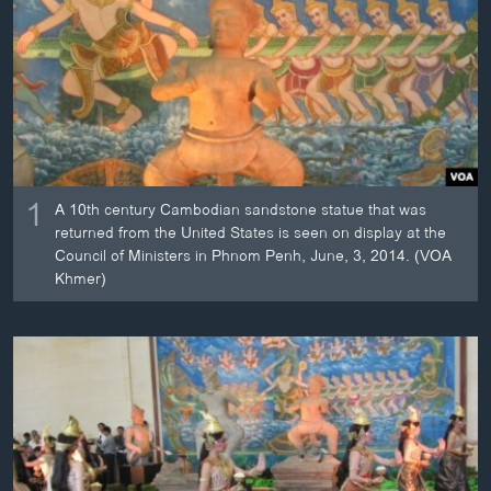
ວິທະຍາສາດ-ເທັກໂນໂລຈີ
ທຸລະກິດ
ພາສາອັງກິດ
ວີດີໂອ
ສຽງ
1
A 10th century Cambodian sandstone statue that was
ລາຍການກະຈາຍສຽງ
returned from the United States is seen on display at the
ຕິດຕາມພວກເຮົາ ທີ່
Council of Ministers in Phnom Penh, June, 3, 2014. (VOA
ລາຍງານ
Khmer)
ພາສາຕ່າງໆ