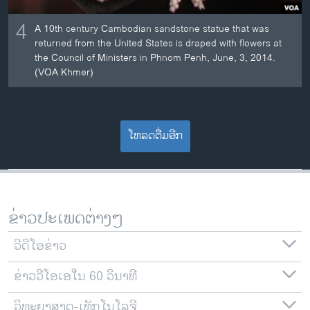
4
A 10th century Cambodian sandstone statue that was
returned from the United States is draped with flowers at
the Council of Ministers in Phnom Penh, June, 3, 2014.
(VOA Khmer)
ໂຫລດຕື່ມອີກ
ຂ່າວປະເພດຕ່າງໆ
ວີດີໂອຂ່າວ
ຂ່າວວີໂອເອໃນ 60 ວິນາທີ
ວິທະຍາສາດ-ເທັກໂນໂລຈີ