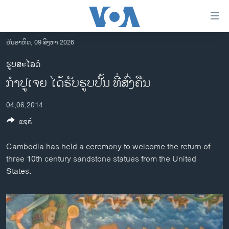
ລິ້ງ
ສຳຫລັບ
ເຂົ້າ
ວັນອາທິດ, 09 ສິງຫາ 2026
ຫາ
ໂຮມເພຈ
ຮູບສະໄລດ໌
ຂ້າມ
ລາວ
ກຳປູເຈຍ ໄດ້ຮັບຮູບປັ້ນ ທີ່ສົ່ງຄືນ
ຂ້າມ
ອາເມຣິກາ
ຂ້າມ
04,06,2014
ໄປ
ການເລືອກຕັ້ງ ປະທານາທີບໍດີ ສະຫະລັດ 2024
ຫາ
ແຊຣ໌
ຂ່າວ​ຈີນ
ຊອກ
ຄົ້ນ
ໂລກ
Cambodia has held a ceremony to welcome the return of
three 10th century sandstone statues from the United
ເອເຊຍ
States.
ອິດສະຫຼະພາບດ້ານການຂ່າວ
ຊີວິດຊາວລາວ
ຊຸມຊົນຊາວລາວ