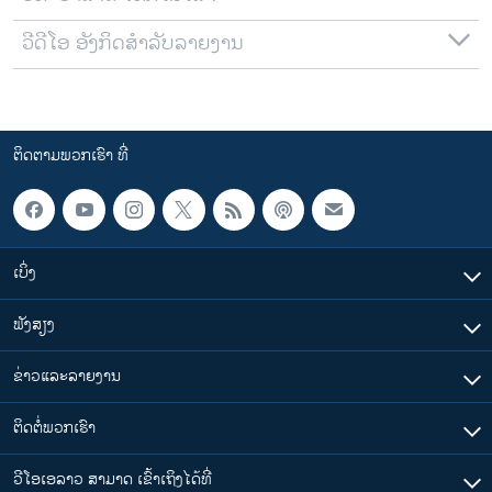
ວີດີໂອ ອັງກິດສຳລັບລາຍງານ
ຕິດຕາມພວກເຮົາ ທີ່
ເບິ່ງ
ຟັງສຽງ
ຂ່າວແລະລາຍງານ
ຕິດຕໍ່ພວກເຮົາ
ວີໂອເອລາວ ສາມາດ ເຂົ້າເຖິງໄດ້ທີ່