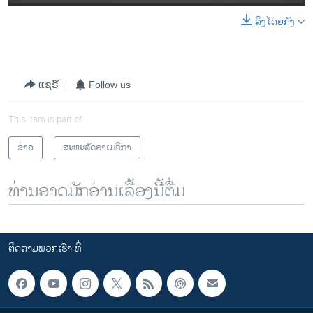
ລິງໂດຍກົງ
ແຊຣ໌
Follow us
This item is part of
ຂ່າວ
ສະຫະລັດອາເມຣິກາ
ທ່ານອາດມັກອ່ານເລື້ອງນີ້ຕື່ມ
ຕິດຕາມພວກເຮົາ ທີ່