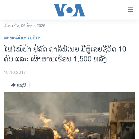
ລິ້ງ
ສຳຫລັບ
ເຂົ້າ
ວັນພະຫັດ, 06 ສິງຫາ 2026
ຫາ
ໂຮມເພຈ
ສະຫະລັດອາເມຣິກາ
ຂ້າມ
ລາວ
ໄຟໄໝ້ປ່າ ຢູ່ລັດ ຄາລິຟໍເນຍ ມີຜູ້ເສຍຊີວິດ 10
ຂ້າມ
ອາເມຣິກາ
ຄົນ ແລະ ເຜົາຜານເຮືອນ 1,500 ຫລັງ
ຂ້າມ
ໄປ
ການເລືອກຕັ້ງ ປະທານາທີບໍດີ ສະຫະລັດ 2024
ຫາ
10,10,2017
ຂ່າວ​ຈີນ
ຊອກ
ແຊຣ໌
ຄົ້ນ
ໂລກ
ເອເຊຍ
ອິດສະຫຼະພາບດ້ານການຂ່າວ
ຊີວິດຊາວລາວ
ຊຸມຊົນຊາວລາວ