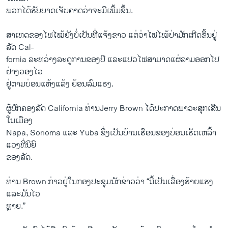
ພວກ​ໄດ້​ຮັບ​ບາດ​ເຈັບ​ຄາດ​ວ່າ​ຈະມີ​ເພີ້​ມຂຶ້ນ.
ສາ​ເຫ​ດຂອງໄຟ​ໄໝ້ຍັງ​ບໍ່​ເປັນ​ທີ່ແຈ້ງຂາວ ​ແຕ່​ວ່າ​ໄຟໄໝ້ປ່າ​ມັກ​ເກີດ​ຂຶ້ນ​ຢູ່​
ລັດ Cal-
fornia ລະຫວ່າງ​ລະດູ​ການຂອງ​ປີ ​ແລະ​ແປວ​ໄຟ​ສາມາດແຜ່​ລາມ​ອອກ​ໄປ​
ຢ່າງ​ວອງໄວ
​ຢູ່​ຕາມ​ບ່ອນ​ແຫ້ງ​ແລ້ງ ຍ້ອນ​ລົມ​ແຮງ.
ຜູ້​ປົກຄອງ​ລັດ California ທ່ານJerry Brown ​ໄດ້​ປະກາດ​ພາ​ວະສຸ​ກ​ເສີນ​
ໃນ​ເມືອງ
Napa, Sonoma ​ແລະ Yuba ຊຶ່ງ​ເປັນ​ບ້ານ​ເຮືອນ​ຂອງ​ບ່ອນ​ເຮັດ​ເຫລົ້າ​
ແວງທີ່​ນິຍົ
​ຂອງ​ລັດ.
ທ່ານ Brown ກ່າວ​ຢູ່ໃນ​ກອງປະຊຸມ​ນັກ​ຂ່າວວ່າ “ນີ້​ເປັນ​ເລື່ອງ​ຮ້າຍ​ແຮງ ​
ແລະ​ມັນໄວ
ຫຼາຍ.”