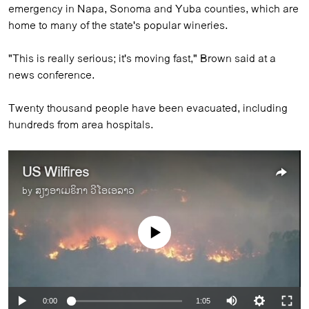
emergency in Napa, Sonoma and Yuba counties, which are
home to many of the state's popular wineries.
"This is really serious; it's moving fast," Brown said at a
news conference.
Twenty thousand people have been evacuated, including
hundreds from area hospitals.
US Wilfires
by
ສຽງອາເມຣິກາ ວີໂອເອລາວ
No media source currently available
0:00
1:05