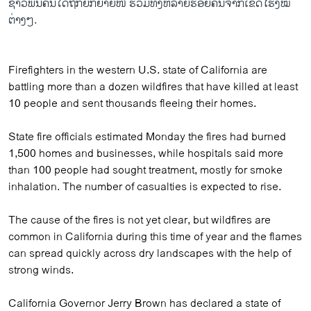
ຊາວ​ພັນ​ຄົນ​ໄດ້​ຖືກ​ຍົກຍ້າຍໜີ ຮວມທັງ​ຫລາຍ​ຮ້ອຍ​ຄົນ​ຈາກ​ເຂດ​ໂຮງ​ໝໍ​
ຕ່າງໆ.
Firefighters in the western U.S. state of California are
battling more than a dozen wildfires that have killed at least
10 people and sent thousands fleeing their homes.
State fire officials estimated Monday the fires had burned
1,500 homes and businesses, while hospitals said more
than 100 people had sought treatment, mostly for smoke
inhalation. The number of casualties is expected to rise.
The cause of the fires is not yet clear, but wildfires are
common in California during this time of year and the flames
can spread quickly across dry landscapes with the help of
strong winds.
California Governor Jerry Brown has declared a state of