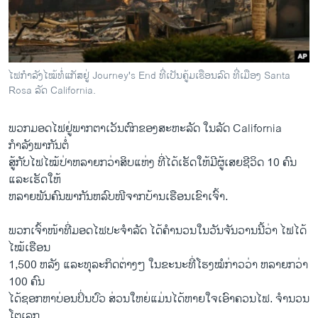
ວິທະຍາສາດ-ເທັກໂນໂລຈີ
ທຸລະກິດ
ພາສາອັງກິດ
ໄຟກຳລັງໄໝ້ທໍ່ແກັສຢູ່ Journey's End ທີ່ເປັນຄູ້ມເຮືອນລົດ ທີ່ເມືອງ Santa
ວີດີໂອ
Rosa ລັດ California.
ສຽງ
ພວກ​ມອດ​ໄຟ​ຢູ່​ພາກ​ຕາ​ເວັນ​ຕົກ​ຂອງ​ສະຫະລັດ ໃນ​ລັດ California
ລາຍການກະຈາຍສຽງ
ກຳລັງ​ພາກັນ​ຕໍ່
ຕິດຕາມພວກເຮົາ ທີ່
ສູ້​ກັບ​ໄຟ​ໄໝ້ປ່າຫລາຍ​ກວ່າສິບ​ແຫ່ງ ທີ່​ໄດ້​ເຮັດ​ໃຫ້​ມີ​ຜູ້​ເສຍ​ຊີວິດ 10 ຄົນ ​
ລາຍງານ
ແລະເຮັດ​ໃຫ້
​ຫລາຍ​ພັນ​ຄົນ​ພາກັນ​ຫລົບ​ໜີ​ຈາກ​ບ້ານ​ເຮືອນ​ເຂົາ​ເຈົ້າ.
ພາສາຕ່າງໆ
ພວກ​ເຈົ້າ​ໜ້າ​ທີ່​ມອດ​ໄຟ​ປະຈຳ​ລັດ ​ໄດ້ຄຳນວນໃນ​ວັນ​ຈັນ​ວານ​ນີ້​ວ່າ ​ໄຟ​ໄດ້​
ໄໝ້ເຮືອນ
1,500 ຫລັງ ​ແລະ​ທຸລະ​ກິດ​ຕ່າ​ງໆ ​ໃນ​ຂະນະ​ທີ່​ໂຮງ​ໝໍ​ກ່າວ​ວ່າ ຫລາຍ​ກວ່າ
100 ຄົນ
​ໄດ້​ຊອກ​ຫາ​ບ່ອນ​ປິ່ນປົວ ສ່ວນ​ໃຫຍ່ແມ່ນໄດ້​ຫາຍ​ໃຈ​ເອົາ​ຄວນ​ໄຟ. ຈຳນວນ
ໂຕ​ເລກ​