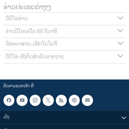
ຂ່າວປະເພດຕ່າງໆ
ວີດີໂອຂ່າວ
ຂ່າວວີໂອເອໃນ 60 ວິນາທີ
ວິທະຍາສາດ-ເທັກໂນໂລຈີ
ວີດີໂອ ອັງກິດສຳລັບລາຍງານ
ຕິດຕາມພວກເຮົາ ທີ່
ເບິ່ງ