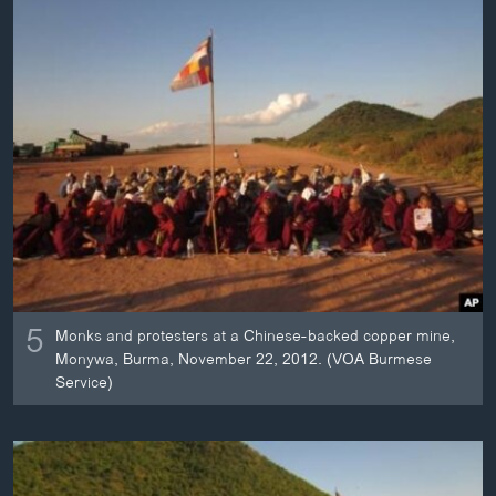
ວິທະຍາສາດ-ເທັກໂນໂລຈີ
ທຸລະກິດ
ພາສາອັງກິດ
ວີດີໂອ
ສຽງ
ລາຍການກະຈາຍສຽງ
ຕິດຕາມພວກເຮົາ ທີ່
ລາຍງານ
5
Monks and protesters at a Chinese-backed copper mine,
ພາສາຕ່າງໆ
Monywa, Burma, November 22, 2012. (VOA Burmese
Service)