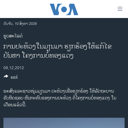
ລິ້ງ
ສຳຫລັບ
ເຂົ້າ
ວັນຈັນ, 10 ສິງຫາ 2026
ຫາ
ໂຮມເພຈ
ຮູບສະໄລດ໌
ຂ້າມ
ລາວ
ການປະທ້ວງໃນມຽນມາ ຮຽກຮ້ອງໃຫ້ແກ້ໄຂ
ຂ້າມ
ອາເມຣິກາ
ຂ້າມ
ບັນຫາ ໂຄງການບໍ່ທອງແດງ
ໄປ
ການເລືອກຕັ້ງ ປະທານາທີບໍດີ ສະຫະລັດ 2024
ຫາ
09,12,2012
ຂ່າວ​ຈີນ
ຊອກ
ແຊຣ໌
ຄົ້ນ
ໂລກ
ພະສົງແລະຊາວໜຸ່ມມຽນມາ ປະທ້ວງເພື່ອຮຽກຮ້ອງ ໃຫ້ລັດຖະບານ
ເອເຊຍ
ຮັບຜິດຊອບ ຜົນກະທົບຂອງການປະທ້ວງ ຕໍ່ໂຄງການບໍ່ທອງແດງ ໃນ
ອິດສະຫຼະພາບດ້ານການຂ່າວ
ເດືອນແລ້ວນີ້.
ຊີວິດຊາວລາວ
ຊຸມຊົນຊາວລາວ