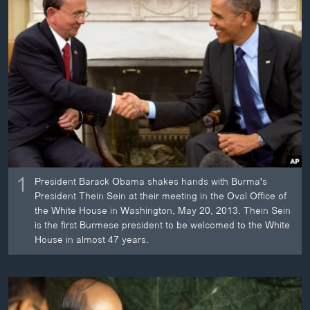
ວິທະຍາສາດ-ເທັກໂນໂລຈີ
ທຸລະກິດ
ພາສາອັງກິດ
ວີດີໂອ
ສຽງ
ລາຍການກະຈາຍສຽງ
ຕິດຕາມພວກເຮົາ ທີ່
ລາຍງານ
1
President Barack Obama shakes hands with Burma's
President Thein Sein at their meeting in the Oval Office of
the White House in Washington, May 20, 2013. Thein Sein
ພາສາຕ່າງໆ
is the first Burmese president to be welcomed to the White
House in almost 47 years.