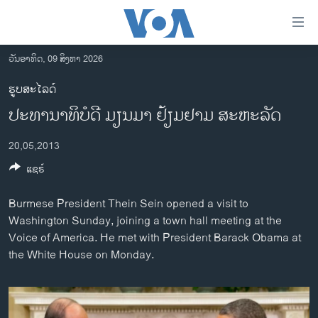
ລິ້ງ
ສຳຫລັບ
ເຂົ້າ
ວັນອາທິດ, 09 ສິງຫາ 2026
ຫາ
ໂຮມເພຈ
ຮູບສະໄລດ໌
ຂ້າມ
ລາວ
ປະທານາທິບໍດີ ມຽນມາ ຢ້ຽມຢາມ ສະຫະລັດ
ຂ້າມ
ອາເມຣິກາ
ຂ້າມ
20,05,2013
ໄປ
ການເລືອກຕັ້ງ ປະທານາທີບໍດີ ສະຫະລັດ 2024
ຫາ
ແຊຣ໌
ຂ່າວ​ຈີນ
ຊອກ
ຄົ້ນ
ໂລກ
Burmese President Thein Sein opened a visit to
Washington Sunday, joining a town hall meeting at the
ເອເຊຍ
Voice of America. He met with President Barack Obama at
ອິດສະຫຼະພາບດ້ານການຂ່າວ
the White House on Monday.
ຊີວິດຊາວລາວ
ຊຸມຊົນຊາວລາວ