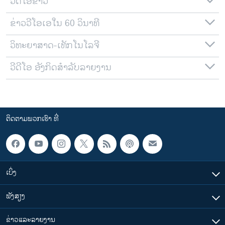
ວີດີໂອຂ່າວ
ຂ່າວວີໂອເອໃນ 60 ວິນາທີ
ວິທະຍາສາດ-ເທັກໂນໂລຈີ
ວີດີໂອ ອັງກິດສຳລັບລາຍງານ
ຕິດຕາມພວກເຮົາ ທີ່
ເບິ່ງ
ຟັງສຽງ
ຂ່າວແລະລາຍງານ