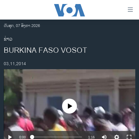
ລິ້ງ
ສຳຫລັບ
ເຂົ້າ
ວັນສຸກ, 07 ສິງຫາ 2026
ຫາ
ໂຮມເພຈ
ຂ່າວ
ຂ້າມ
ລາວ
BURKINA FASO VOSOT
ຂ້າມ
ອາເມຣິກາ
ຂ້າມ
03,11,2014
ໄປ
ການເລືອກຕັ້ງ ປະທານາທີບໍດີ ສະຫະລັດ 2024
ຫາ
ຂ່າວ​ຈີນ
ຊອກ
ຄົ້ນ
ໂລກ
ເອເຊຍ
No media source currently available
ອິດສະຫຼະພາບດ້ານການຂ່າວ
ຊີວິດຊາວລາວ
ຊຸມຊົນຊາວລາວ
0:00
1:16