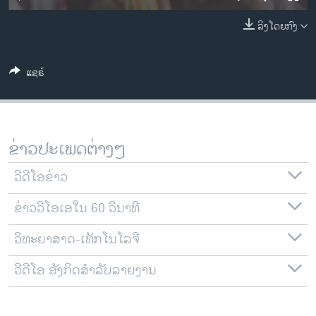
ວິທະຍາສາດ-ເທັກໂນໂລຈີ
ລິງໂດຍກົງ
ທຸລະກິດ
ພາສາອັງກິດ
ແຊຣ໌
ວີດີໂອ
ສຽງ
ລາຍການກະຈາຍສຽງ
ຂ່າວປະເພດຕ່າງໆ
ຕິດຕາມພວກເຮົາ ທີ່
ລາຍງານ
ວີດີໂອຂ່າວ
ຂ່າວວີໂອເອໃນ 60 ວິນາທີ
ພາສາຕ່າງໆ
ວິທະຍາສາດ-ເທັກໂນໂລຈີ
ວີດີໂອ ອັງກິດສຳລັບລາຍງານ