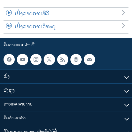
ເບິ່ງລາຍການທີວີ
ເບິ່ງລາຍການວິທະຍຸ
ຕິດຕາມພວກເຮົາ ທີ່
ເບິ່ງ
ຟັງສຽງ
ຂ່າວແລະລາຍງານ
ຕິດຕໍ່ພວກເຮົາ
ວີໂອເອລາວ ສາມາດ ເຂົ້າເຖິງໄດ້ທີ່