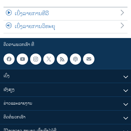
ເບິ່ງລາຍການທີວີ
ເບິ່ງລາຍການວິທະຍຸ
ຕິດຕາມພວກເຮົາ ທີ່
ເບິ່ງ
ຟັງສຽງ
ຂ່າວແລະລາຍງານ
ຕິດຕໍ່ພວກເຮົາ
ວີໂອເອລາວ ສາມາດ ເຂົ້າເຖິງໄດ້ທີ່