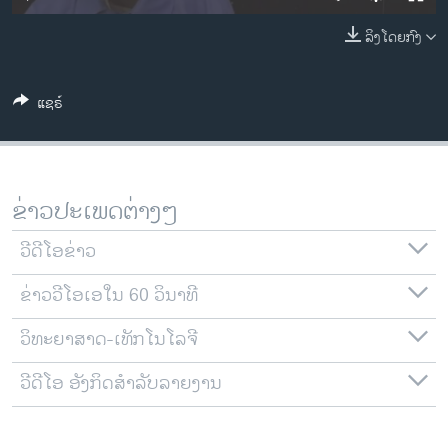
ວິທະຍາສາດ-ເທັກໂນໂລຈີ
ລິງໂດຍກົງ
ທຸລະກິດ
ພາສາອັງກິດ
ແຊຣ໌
ວີດີໂອ
ສຽງ
ລາຍການກະຈາຍສຽງ
ຂ່າວປະເພດຕ່າງໆ
ຕິດຕາມພວກເຮົາ ທີ່
ລາຍງານ
ວີດີໂອຂ່າວ
ຂ່າວວີໂອເອໃນ 60 ວິນາທີ
ພາສາຕ່າງໆ
ວິທະຍາສາດ-ເທັກໂນໂລຈີ
ວີດີໂອ ອັງກິດສຳລັບລາຍງານ