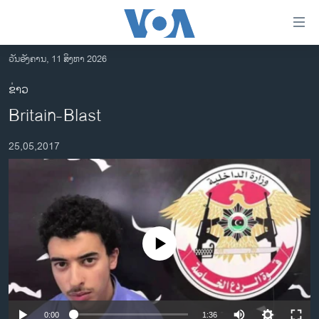
ລິ້ງ
ສຳຫລັບ
ເຂົ້າ
ວັນອັງຄານ, 11 ສິງຫາ 2026
ຫາ
ໂຮມເພຈ
ຂ່າວ
ຂ້າມ
ລາວ
Britain-Blast
ຂ້າມ
ອາເມຣິກາ
ຂ້າມ
25,05,2017
ໄປ
ການເລືອກຕັ້ງ ປະທານາທີບໍດີ ສະຫະລັດ 2024
ຫາ
ຂ່າວ​ຈີນ
ຊອກ
ຄົ້ນ
ໂລກ
ເອເຊຍ
No media source currently available
ອິດສະຫຼະພາບດ້ານການຂ່າວ
ຊີວິດຊາວລາວ
ຊຸມຊົນຊາວລາວ
0:00
1:36