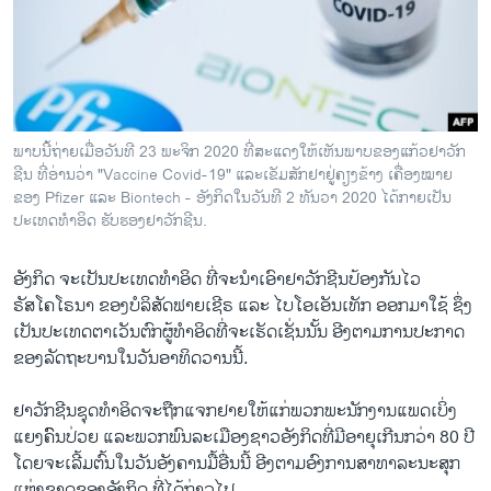
ວິທະຍາສາດ-ເທັກໂນໂລຈີ
ທຸລະກິດ
ພາສາອັງກິດ
ວີດີໂອ
ພາບນີ້ຖ່າຍເມື່ອວັນທີ 23 ພະຈິກ 2020 ທີ່ສະແດງໃຫ້ເຫັນພາບຂອງແກ້ວຢາວັກ
ສຽງ
ຊີນ ທີ່ອ່ານວ່າ "Vaccine Covid-19" ແລະເຂັມສັກຢາຢູ່ຄຽງຂ້າງ ເຄື່ອງໝາຍ
ຂອງ Pfizer ແລະ Biontech - ອັງກິດໃນວັນທີ 2 ທັນວາ 2020 ໄດ້ກາຍເປັນ
ລາຍການກະຈາຍສຽງ
ປະເທດທຳອິດ ຮັບຮອງຢາວັກຊີນ.
ຕິດຕາມພວກເຮົາ ທີ່
ລາຍງານ
ອັງກິດ ຈະເປັນປະເທດທຳອິດ ທີ່ຈະນຳເອົາຢາວັກຊີນປ້ອງກັນໄວ
ຣັສໂຄໂຣນາ ຂອງບໍລິສັດຟາຍເຊີຣ ແລະ ໄບໂອເອັນເທັກ ອອກມາໃຊ້ ຊຶ່ງ
ເປັນປະເທດຕາເວັນຕົກຜູ້ທຳອິດທີ່ຈະເຮັດເຊັ່ນນັ້ນ ອີງຕາມການປະກາດ
ພາສາຕ່າງໆ
ຂອງລັດຖະບານໃນວັນອາທິດວານນີ້.
ຢາວັກຊີນຊຸດທຳອິດຈະຖືກແຈກຢາຍໃຫ້ແກ່ພວກພະນັກງານແພດເບິ່ງ
ແຍງຄົົນປ່ວຍ ແລະພວກພົນລະເມືອງຊາວອັງກິດທີ່ມີອາຍຸເກີນກວ່າ 80 ປີ
ໂດຍຈະເລີ້ມຕົ້ນໃນວັນອັງຄານມື້ອື່ນນີ້ ອີງຕາມອົງການສາທາລະນະສຸກ
ແຫ່ງຊາດຂອງອັງກິດ ທີ່ໄດ້ກ່າວໄປ.