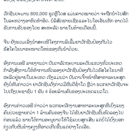
ວັກຊີນປະມານ 800,000 ຊຸດຫຼືໂດສ ແມ່ນຄາດໝາຍວ່າ ຈະຖືກນຳໄປສັກ
ໃນລະຫວ່າງອາທິດທຳອິດ. ບໍລິສັດຟາຍເຊີຣແລະໄບໂອເອັນເທັກ ອາດໄດ້
ຮັບການຮັບຮອງໂດຍ ສະຫະລັດ ພາຍໃນທ້າຍເດືອນນີ້.
ຈີນ ຍັງພວມເລັ່ງນຳສະເໜີໂຄງການລິເລີ້ມຢາວັກຊີນປ້ອງກັນໄວ
ຣັສໂຄໂຣນາຂະໜາດໃຫຍ່ຂອງຕົນນຳດ້ວຍ.
ອົງການເອພີ ລາຍງານວ່າ ບັນດາລັດຖະບານລະດັບແຂວງທົ່ວປະເທດ
ກຳລັງສັ່ງການໃຫ້ທຳການທົດລອງຢາວັກຊີນປ້ອງກັນໄວຣັສໂຄໂຣນາທີ່
ຜະລິດຢູ່ພາຍໃນປະເທດ ເຖິງແມ່ນວ່າ ບັນດາເຈົ້າໜ້າທີ່ສາທາລະນະສຸກ
ຍັງບໍ່ທັນກ່າວວ່າ ຢາວັກຊີນດັ່ງກ່າວມີຜົນດີຊ່ຳໃດ ຫຼືວ່າ ພວກຢາວັກຊີນຈະ
ໄປເຖິງປະຊາຊົນ 1 ພັນ 4 ຮ້ອຍລ້ານຄົນຂອງປະເທດແນວໃດ.
ອົງການກ່າວເອພີ ກ່າວວ່າ ພວກພະນັກງານສາທາລະນະສຸກທີ່ເບິ່ງແຍງ
ຄົນປ່ວຍຫຼາຍກວ່າ 1 ລ້ານຄົນຂອງຈີນ ໄດ້ຮັບຢາວັກຊີນຂັ້ນທົດລອງໄປ
ກ່ອນແລ້ວ ພາຍໃຕ້ການອະນຸຍາດໃຫ້ໃຊ້ແບບສຸກເສີນ ແຕ່ບໍ່ໄດ້ບົ່ງບອກ
ກ່ຽວກັບຜົນຂ້າງຄຽງທີ່ອາດເກີດຂຶ້ນແຕ່ຢ່າງໃດເລີຍ.