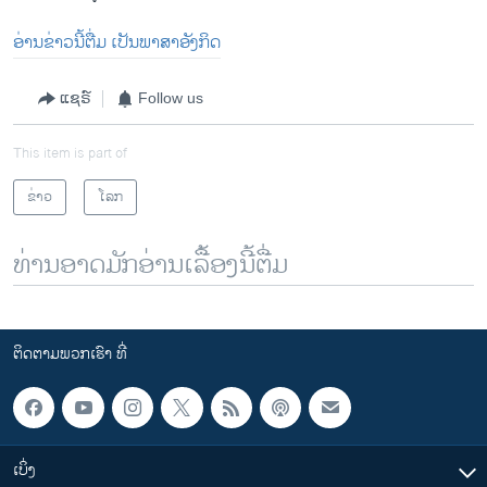
ອ່ານຂ່າວນີ້ຕື່ມ ເປັນພາສາອັງກິດ
ແຊຣ໌
Follow us
This item is part of
ຂ່າວ
ໂລກ
ທ່ານອາດມັກອ່ານເລື້ອງນີ້ຕື່ມ
ຕິດຕາມພວກເຮົາ ທີ່
ເບິ່ງ