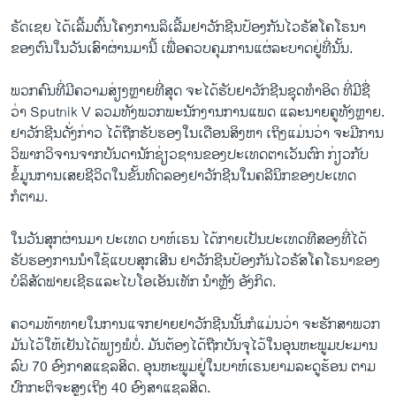
ຣັດເຊຍ ໄດ້ເລີ້ມຕົ້ນໂຄງການລິເລີ້ມຢາວັກຊີນປ້ອງກັນໄວຣັສໂຄໂຣນາ
ຂອງຕົນໃນວັນເສົາຜ່ານມານີ້ ເພື່ອຄວບຄຸມການແຜ່ລະບາດຢູ່ທີ່ນັ້ນ.
ພວກຄົນທີ່ມີຄວາມສ່ຽງຫຼາຍທີ່ສຸດ ຈະໄດ້ຮັບຢາວັກຊີນຊຸດທຳອິດ ທີ່ມີຊື່
ວ່າ Sputnik V ລວມທັງພວກພະນັກງານການແພດ ແລະນາຍຄູທັງຫຼາຍ.
ຢາວັກຊີນດັ່ງກ່າວ ໄດ້ຖືກຮັບຮອງໃນເດືອນສິງຫາ ເຖິງແມ່ນວ່າ ຈະມີການ
ວິພາກວິຈານຈາກບັນດານັກຊ່ຽວຊານຂອງປະເທດຕາເວັນຕົກ ກ່ຽວກັບ
ຂໍ້ມູນການເສຍຊີວິດໃນຂັ້ນທົດລອງຢາວັກຊີນໃນຄລີນິກຂອງປະເທດ
ກໍຕາມ.
ໃນວັນສຸກຜ່ານມາ ປະເທດ ບາຫ໌ເຣນ ໄດ້ກາຍເປັນປະເທດທີສອງທີ່ໄດ້
ຮັບຮອງການນຳໃຊ້ແບບສຸກເສີນ ຢາວັກຊີນປ້ອງກັນໄວຣັສໂຄໂຣນາຂອງ
ບໍລິສັດຟາຍເຊີຣແລະໄບໂອເອັນເທັກ ນຳຫຼັງ ອັງກິດ.
ຄວາມທ້າທາຍໃນການແຈກຢາຍຢາວັກຊີນນັ້ນກໍແມ່ນວ່າ ຈະຮັກສາພວກ
ມັນໄວ້ໃຫ້ເຢັນໄດ້ພຽງພໍບໍ່. ມັນຕ້ອງໄດ້ຖືກບັນຈຸໄວ້ໃນອຸນຫະພູມປະມານ
ລົບ 70 ອົງກາສແຊລສິດ. ອຸນຫະພູມຢູ່ໃນບາຫ໌ເຣນຍາມລະດູຮ້ອນ ຕາມ
ປົກກະຕິຈະສູງເຖິງ 40 ອົງສາແຊລສິດ.