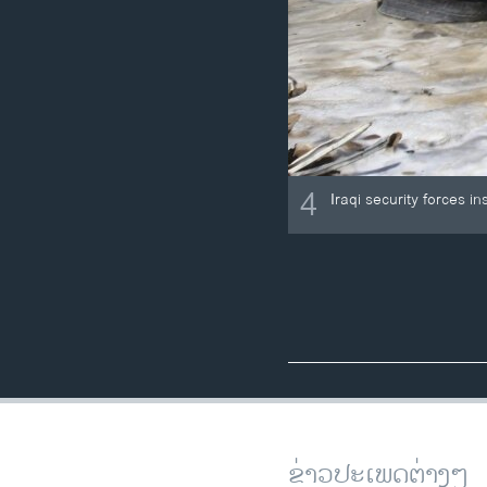
4
Iraqi security forces i
ຂ່າວປະເພດຕ່າງໆ