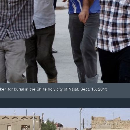
en for burial in the Shiite holy city of Najaf, Sept. 15, 2013.