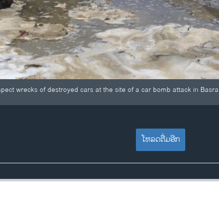
nspect wrecks of destroyed cars at the site of a car bomb attack in Basra
ໂຫລດຕື່ມອີກ