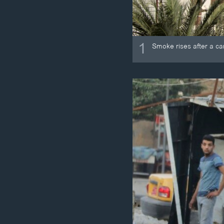
1
Smoke rises after a ca