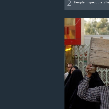
2
People inspect the aft