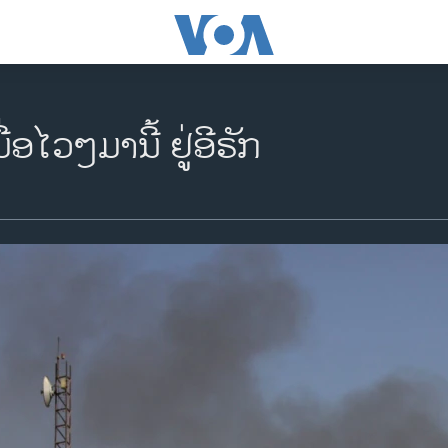
່ອໄວໆມານີ້ ຢູ່ອີຣັກ