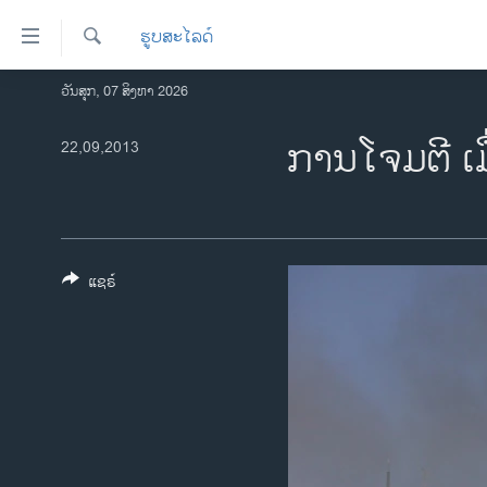
ລິ້ງ
ຮູບສະໄລດ໌
ສຳຫລັບ
ເຂົ້າ
ຄົ້ນຫາ
ວັນສຸກ, 07 ສິງຫາ 2026
ໂຮມເພຈ
ຫາ
ລາວ
ການໂຈມຕີ ເມື
22,09,2013
ຂ້າມ
ຂ້າມ
ອາເມຣິກາ
ຂ້າມ
ການເລືອກຕັ້ງ ປະທານາທີບໍດີ ສະຫະລັດ
ໄປ
2024
ຫາ
ຂ່າວ​ຈີນ
ຊອກ
ແຊຣ໌
ຄົ້ນ
ໂລກ
ເອເຊຍ
ອິດສະຫຼະພາບດ້ານການຂ່າວ
ຊີວິດຊາວລາວ
ຊຸມຊົນຊາວລາວ