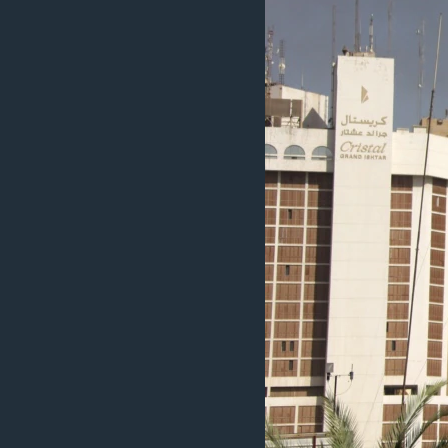
ວິທະຍາສາດ-ເທັກໂນໂລຈີ
ທຸລະກິດ
ພາສາອັງກິດ
ວີດີໂອ
ສຽງ
ລາຍການກະຈາຍສຽງ
ລາຍງານ