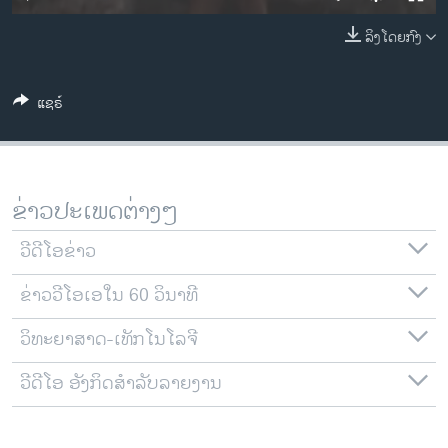
ວິທະຍາສາດ-ເທັກໂນໂລຈີ
ລິງໂດຍກົງ
ທຸລະກິດ
ພາສາອັງກິດ
ແຊຣ໌
ວີດີໂອ
ສຽງ
ລາຍການກະຈາຍສຽງ
ຂ່າວປະເພດຕ່າງໆ
ຕິດຕາມພວກເຮົາ ທີ່
ລາຍງານ
ວີດີໂອຂ່າວ
ຂ່າວວີໂອເອໃນ 60 ວິນາທີ
ພາສາຕ່າງໆ
ວິທະຍາສາດ-ເທັກໂນໂລຈີ
ວີດີໂອ ອັງກິດສຳລັບລາຍງານ