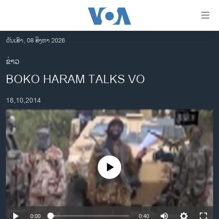
ລິ້ງ
ສຳຫລັບ
ເຂົ້າ
ວັນເສົາ, 08 ສິງຫາ 2026
ຫາ
ໂຮມເພຈ
ຂ່າວ
ຂ້າມ
ລາວ
BOKO HARAM TALKS VO
ຂ້າມ
ອາເມຣິກາ
ຂ້າມ
18,10,2014
ໄປ
ການເລືອກຕັ້ງ ປະທານາທີບໍດີ ສະຫະລັດ 2024
ຫາ
ຂ່າວ​ຈີນ
ຊອກ
ຄົ້ນ
ໂລກ
ເອເຊຍ
No media source currently available
ອິດສະຫຼະພາບດ້ານການຂ່າວ
ຊີວິດຊາວລາວ
ຊຸມຊົນຊາວລາວ
0:00
0:40