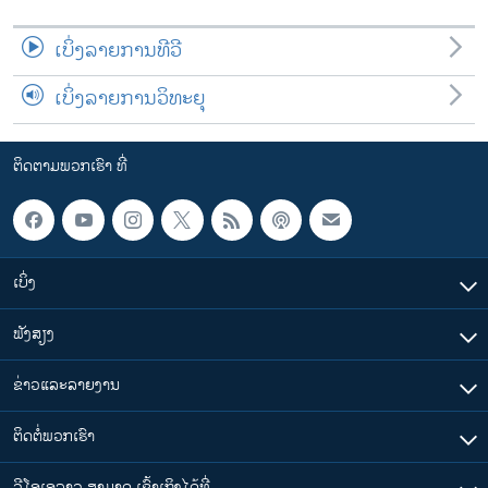
ເບິ່ງລາຍການທີວີ
ເບິ່ງລາຍການວິທະຍຸ
ຕິດຕາມພວກເຮົາ ທີ່
ເບິ່ງ
ຟັງສຽງ
ຂ່າວແລະລາຍງານ
ຕິດຕໍ່ພວກເຮົາ
ວີໂອເອລາວ ສາມາດ ເຂົ້າເຖິງໄດ້ທີ່