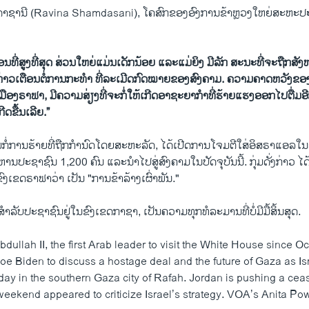
າຊານີ (Ravina Shamdasani), ໂຄສົກ​ຂອງ​ອົງ​ການ​ຂ້າ​ຫຼວງໃຫຍ່​ສະຫະ​ປ
ທີ່ສູງທີ່ສຸດ ສ່ວນໃຫຍ່ແມ່ນເດັກນ້ອຍ ແລະແມ່ຍິງ ມີລັກ ສະນະທີ່ຈະຖືກສັງຫ
້​ກ່າວ​ເຕືອນ​ຕໍ່​ການ​ກະ​ທຳ ​ທີ່​ລະ​ເມີດ​ກົດ​ໝາຍ​ຂອງ​ສົງ​ຄາມ. ຄວາມຄາດຫວັ
ນເມືອງຣາຟາ
, ມີຄວາມສ່ຽງທີ່ຈະກໍ່ໃຫ້ເກີດອາຊະຍາກໍາທີ່ຮ້າຍແຮງອອກໄປຕື່ມອ
ກີດຂື້ນເລີຍ.”
​ກໍ່​ການ​ຮ້າຍ​ທີ່ຖືກ​ກຳນົດໂດຍ​ສະຫະລັດ, ​ໄດ້​ເປີດ​ການ​ໂຈມ​ຕີໃສ່ອິສຣາແອລ​ໃນ​ວັ
ັງຫານປະຊາຊົນ 1,200 ຄົນ ​ແລະນໍາໄປສູ່​ສົງຄາມ​ໃນ​ປັດຈຸ​ບັນນີ້. ກຸ່ມດັ່ງກ່າວ
ຂົງເຂດຣາຟາວ່າ ເປັນ "ການຂ້າລ້າງເຜົ່າພັນ."
າ​ລັບ​ປະ​ຊາ​ຊົນ​ຢູ່ໃນຂົງເຂດກາຊາ, ເປັນຄວາມ​ທຸກ​ທໍ​ລະ​ມານ​ທີ່ບໍ່​ມີ​ມື້​ສິ້ນ​ສຸດ.
dullah II, the first Arab leader to visit the White House since O
Joe Biden to discuss a hostage deal and the future of Gaza as I
ay in the southern Gaza city of Rafah. Jordan is pushing a ceas
eekend appeared to criticize Israel’s strategy. VOA’s Anita Pow