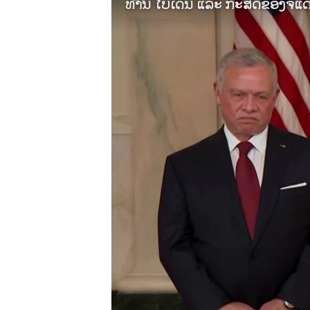
ວິທະຍາສາດ-ເທັກໂນໂລຈີ
ທຸລະກິດ
ພາສາອັງກິດ
ວີດີໂອ
ສຽງ
ລາຍການກະຈາຍສຽງ
ລາຍງານ