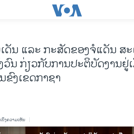
ບເດັນ ແລະ ກະສັດຂອງຈໍແດັນ ສ
ວົນ ກ່ຽວກັບການປະຕິບັດງານ​ຢູ່ເ
ນຂົງເຂດກາຊາ
ເບິ່ງຄວາມເຫັນ