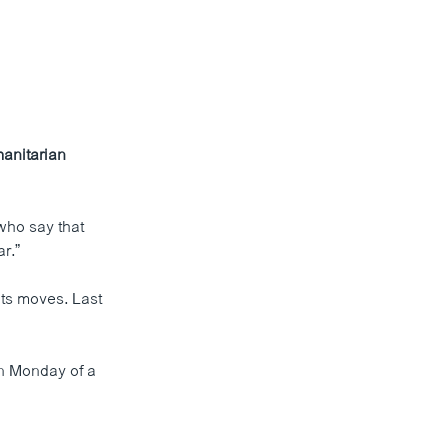
manitarian
who say that
r.”
its moves. Last
on Monday of a