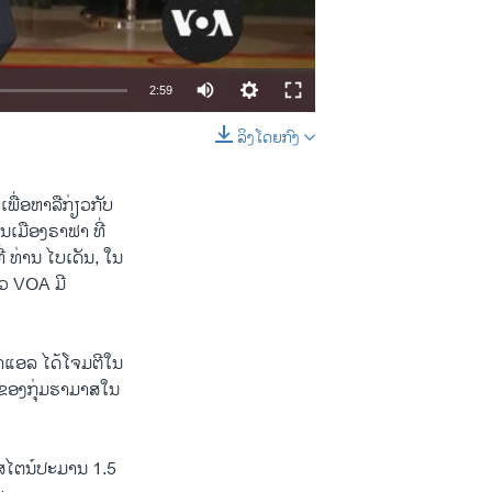
2:59
ລິງໂດຍກົງ
EMBED
SHARE
ເພື່ອຫາລືກ່ຽວກັບ
ນເມືອງຣາຟາ ທີ່
່ ທ່ານ ໄບເດັນ, ໃນ
າວ VOA ມີ
​ລ​ ໄດ້​ໂຈມ​ຕີ​ໃນ​
​ຕີ​ຂອງ​ກຸ່ມຮາມາສໃນ​
ລັສໄຕນ໌ປະມານ 1.5