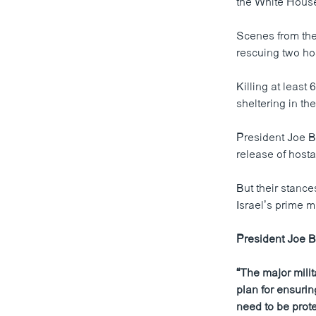
the White Hous
Scenes from the
rescuing two ho
Killing at least
sheltering in th
President Joe B
release of host
But their stanc
Israel’s prime mi
President Joe B
“The major milit
plan for ensurin
need to be prot