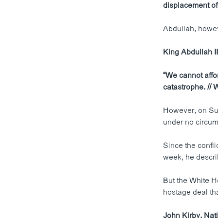
displacement of
Abdullah, howev
King Abdullah II
“We cannot affor
catastrophe. //
However, on Sun
under no circum
Since the confli
week, he describ
But the White H
hostage deal tha
John Kirby, Nat