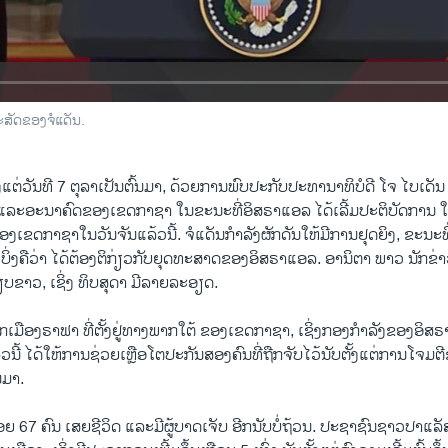
ສັດຂອງຈໍແດັນ.
ງແຕ່ວັນທີ 7 ຕຸລາເປັນຕົ້ນມາ, ດ້ວຍການພົບປະກັບປະທານາທິບໍດີ ໂຈ ໄບເດັນ 
ນ ແລະອະນາຄົດຂອງເຂດກາຊາ ໃນຂະນະທີ່ອິສຣາແອລ ໄດ້ເລີ້ມປະຕິບັດການ ໃ
ຂອງເຂດກາຊາໃນວັນຈັນແລ້ວນີ້. ຈໍແດັນກໍາລັງຜັກດັນໃຫ້ມີການຢຸດຍິງ, ຂະນະທີ
ເບິ່ງຄືວ່າ ໄດ້​ຕ້ອງ​ຕິກ່ຽວກັບຍຸດທະສາດຂອງອິສຣາແອລ. ອານິຕາ ພາວ ນັກຂ່
າວ, ເຊິ່ງ ທິບສຸດາ ມີລາຍລະອຽດ.
ມືອງຣາຟາ ທີ່ຕັ້ງຢູ່ທາງ​ພາກ​ໃຕ້ ​ຂອງ​ເຂດກາຊາ, ເຊິ່ງ​ກອງ​ກຳລັງ​ຂອງອິສຣາ​ແອ
້ວ​ນີ້ ​ໄດ້​ໃຫ້ການຊ່ວຍ​ເຫຼືອໂຕ​ປະກັນ​ສອງ​ຄົນ​ທີ່​ຖືກ​ຈັບ​ໄວ້​ນັບ​ຕັ້ງ​ແຕ່​ການ​ໂຈມ
ນ​ມາ.
ຍ 67 ຄົນ ​ເສຍຊີ​ວິດ ແລະມີຜູ້ບາດເຈັບ ອີກນັບບໍ່ຖ້ວນ. ປະຊາຊົນຊາວປາແ