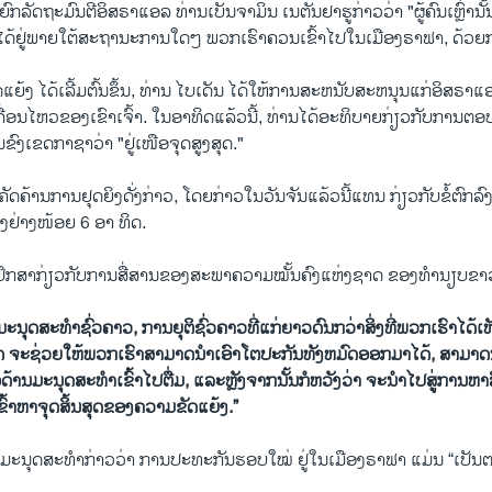
ກລັດຖະມົນຕີອິສຣາແອລ ທ່ານເບັນຈາມິນ ເນຕັນຢາຮູກ່າວວ່າ "ຜູ້ຄົນເຫຼົ່ານັ້
ໍ່ໄດ້ຢູ່ພາຍໃຕ້ສະຖານະການໃດໆ ພວກເຮົາຄວນເຂົ້າໄປໃນເມືອງຣາຟາ, ດ້ວ
ແຍ້ງ ​ໄດ້​ເລີ້ມ​ຕົ້ນຂຶ້ນ, ທ່ານ ໄບເດັນ ໄດ້ໃຫ້​ການ​ສະ​ຫນັບ​ສະ​ຫນຸນ​ແກ່ອິ​ສ​ຣາ​ແອລ ​
​ເຄື່ອນ​ໄຫວ​ຂອງ​ເຂົາ​ເຈົ້າ. ໃນອາທິດແລ້ວນີ້, ທ່ານໄດ້ອະທິບາຍກ່ຽວກັບກາ
ົງເຂດກາຊາວ່າ "ຢູ່ເໜືອຈຸດສູງສຸດ."
ຄ້ານ​ການ​ຢຸດ​ຍິງດັ່ງກ່າວ, ​ໂດຍ​ກ່າວໃນ​ວັນ​ຈັນ​ແລ້ວ​ນີ້ແທນ ​ກ່ຽວ​ກັບ​ຂໍ້​ຕົກລົງ​
​ຍິງ​ຢ່າງ​ໜ້ອຍ 6 ອາ ທິດ.
ທີ່ປຶກສາກ່ຽວກັບການສື່ສານຂອງ​ສະ​ພາຄວາມໝັ້ນຄົງແຫ່ງຊາດ ຂອງທຳນຽບຂາວ
ະນຸດສະທໍາຊົ່ວຄາວ, ການຍຸຕິຊົ່ວຄາວທີ່ແກ່ຍາວດົນກວ່າສິ່ງທີ່ພວກເຮົາໄດ້
ິດ ຈະຊ່ວຍໃຫ້ພວກເຮົາສາມາດນໍາເອົາໂຕປະກັນທັງຫມົດອອກມາໄດ້
, ສາມາດ
້ານມະນຸດສະທໍາເຂົ້າໄປຕື່ມ, ແລະຫຼັງຈາກນັ້ນກໍຫວັງວ່າ ຈະນໍາໄປສູ່ການຫາລ
ົ້າຫາຈຸດສິ້ນສຸດຂອງຄວາມຂັດແຍ້ງ.”
້ານ​ມະ​ນຸດ​ສະ​ທຳ​ກ່າວ​ວ່າ ການ​ປະ​ທະ​ກັນຮອບໃໝ່ ​ຢູ່​ໃນ​ເມືອງຣາຟາ ແມ່ນ “ເປັນ​