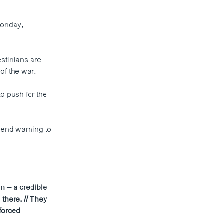
Monday,
estinians are
of the war.
o push for the
kend warning to
n – a credible
 there. // They
forced