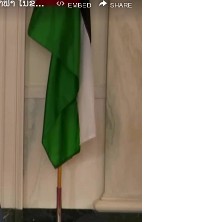
ທ່ານ ໄບເດັນ ແລະ ກະສັດຂອງຈໍແດັນ ສະແດງຄວາມກັງວົນກ່ຽວກັບການປະຕິບັດງານຢູເມງືອງຣາຟາ ໃນຂົງເຂດກາຊາ
EMBED
SHARE