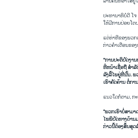
ລ້ານຄົນທີ່ອາໄສຢູ່ໃ
ປະທານາທິບໍດີ ໂຈ 
ໃຫ້ມີການປ່ອຍໂຕປ
ແຕ່​ທ່າ​ທີ​ຂອງ​ພວກ
ກ່າວຄໍາເຕືອນຂອງທ່າ
"ການປະຕິບັດງານທ
ທີ່ຫນ້າເຊື່ອຖື 
ລັງລີ້ໄພຢູ່ທີ່ນັ້
ເຮົາຄັດຄ້ານ ຕໍ່
ແນວໃດກໍຕາມ, ກະສັ
“ພວກ​ເຮົາ​ບໍ່​ສາ​
ໄພພິບັດທາງດ້ານມ
ກ່າວນີ້ຕ້ອງສິ້ນສຸດລ