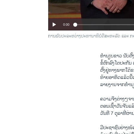
0:00
ການພົບປະລະຫວ່າງປະທານາທິບໍດີສະຫະລັດ ແລະ ກະ
ທໍານຽບຂາວ ນັບຕັ້
ຂໍ້ຕົກລົງໂຕປະກັ
ຕັ້ງຢູ່ທາງພາກໃຕ້
ທ້າຍອາທິດແລ້ວນີ້
ລາຍງານຈາກທຳນຽບຂ
ຄວາມຈິງຕ່າງໆ​ຈາກ​ເ
ຕອນ​ເຊົ້າ​ວັນ​ຈັນ​ແລ
ວັນ​ທີ 7 ຕຸລາ​ທີ່​ຜ່າ
ມີປະຊາຊົນຢ່າງໜ້ອ