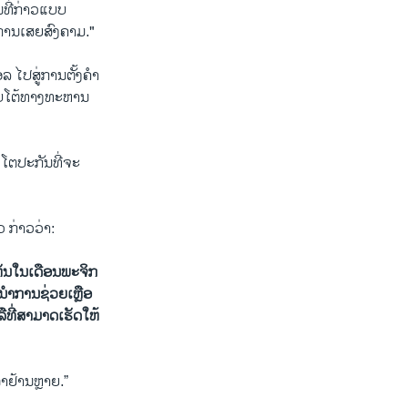
ນທີ່ກ່າວແບບ
ຍການເສຍສົງຄາມ."
ໄປ​ສູ່​ການ​ຕັ້ງ​ຄໍາ​
ນຕອບໂຕ້ທາງທະຫານ
ໂຕ​ປະກັນ​ທີ່​ຈະ​
 ກ່າວວ່າ:
ເຫັນໃນເດືອນພະຈິກ
ນໍາການຊ່ວຍເຫຼືອ
ືທີ່ສາມາດເຮັດໃຫ້
ຕາ​ຢ້ານຫຼາຍ.”