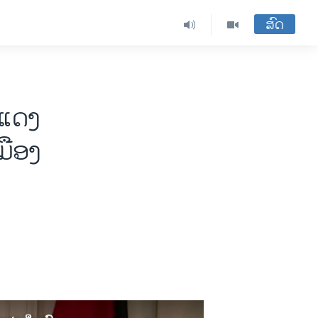
ສົດ
ະແດງ
ມືອງ