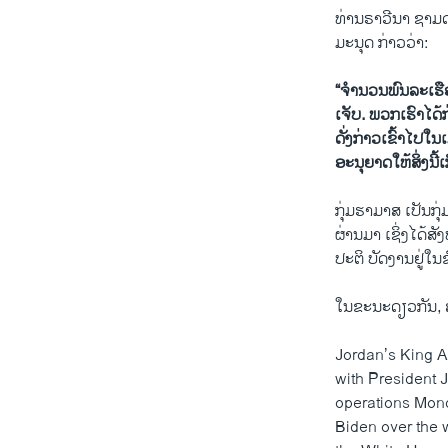
ທ່ານຣາວີນາ ຊາມດ
ມະນຸດ ກ່າວວ່າ:
“ຈຳນວນພົນລະເຮືອນ
ເຈັບ. ພວກ​ເຮົາ​ໄດ
ດັ່ງກ່າວເຂົ້າໄປໃ
ອະນຸຍາດໃຫ້ສິ່ງນີ້ເ
ກຸ່ມຮາ​ມາສ ເປັນກຸ່ມ
ຜ່ານມາ ເຊິ່ງ​ໄດ້​ສ
ປະຕິ ບັດງານຢູ່ໃນ
ໃນ​ຂະ​ນະ​ດຽວ​ກັນ, ສໍ
Jordan’s King Ab
with President 
operations Mond
Biden over the w