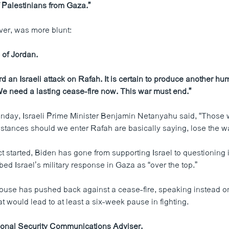
 Palestinians from Gaza.”
er, was more blunt:
 of Jordan.
d an Israeli attack on Rafah. It is certain to produce another hu
 We need a lasting cease-fire now. This war must end.”
day, Israeli Prime Minister Benjamin Netanyahu said, “Those 
stances should we enter Rafah are basically saying, lose the wa
ct started, Biden has gone from supporting Israel to questioning 
ed Israel’s military response in Gaza as “over the top.”
ouse has pushed back against a cease-fire, speaking instead 
t would lead to at least a six-week pause in fighting.
ional Security Communications Adviser.