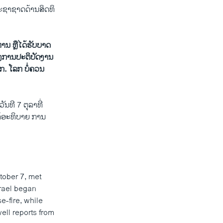
ະຊາ​ຊາດດ້ານສິດທິ
ານ ຫຼືໄດ້ຮັບບາດ
ງຂອງການປະຕິບັດງານ
ີກ. ໂລກ ບໍ່ຄວນ
ນ​ທີ 7 ຕຸລາ​ທີ່
 ໄດ້ອະທິບາຍ ການ
ctober 7, met
srael began
e-fire, while
ell reports from