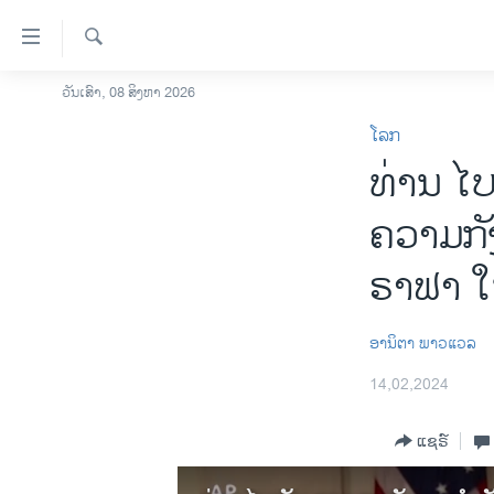
ລິ້ງ
ສຳຫລັບ
ເຂົ້າ
ຄົ້ນຫາ
ວັນເສົາ, 08 ສິງຫາ 2026
ໂຮມເພຈ
ຫາ
ໂລກ
ລາວ
ຂ້າມ
ທ່ານ ໄ
ຂ້າມ
ອາເມຣິກາ
ຂ້າມ
ການເລືອກຕັ້ງ ປະທານາທີບໍດີ ສະຫະລັດ
ຄວາມກັງ
ໄປ
2024
ຫາ
ຣາຟາ ໃ
ຂ່າວ​ຈີນ
ຊອກ
ຄົ້ນ
ໂລກ
ອານິຕາ ພາວແວລ
ເອເຊຍ
14,02,2024
ອິດສະຫຼະພາບດ້ານການຂ່າວ
ຊີວິດຊາວລາວ
ແຊຣ໌
ຊຸມຊົນຊາວລາວ