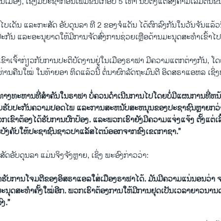
ນເມືອງ, ເຊິ່ງມີປະຊາກອນເພີ້ມຂຶ້ນເກືອບ 5 ເທົ່າ ນັບຕັ້ງແຕ່ສົງຄາມເລີ້ມຕົ້ນຂຶ້
ໄບເດັນ ແລະກະສັດ ອັບດຸນລາ ທີ 2 ຂອງຈໍແດັນ ໄດ້ຕົກລົງກັນໃນວັນຈັນແລ້ວນີ້ 
ະກັນ ແລະອະນຸຍາດໃຫ້ມີການຈັດ​ສົ່ງການຊ່ວຍເຫຼືອດ້ານມະນຸດສະທຳເຂົ້າ
ເຂົາ​ເຈົ້າ​ກ່ຽວ​ກັບ​ການ​ປະຕິບັດ​ງານຢູ່ໃນເມືອງຣາຟາ ມີຄວາມ​ແຕກ​ຕ່າງ​ກັນ, 
ນ​ຄືນ​ໃໝ່​ ໃນ​ທ້າຍ​ອາ ທິດແລ້ວນີ້ ​ຕໍ່​ນາຍົກລັດຖະມົນຕີ ອິດສຣາ​ແອຫລ ​ເຊິ່
າງທະຫານທີ່ສໍາຄັນໃນຣາຟາ ບໍ່ຄວນດໍາເນີນການໄປໂດຍບໍ່ມີແຜນການທີ່ຫນ້
ສໍາລັບຮັບປະກັນຄວາມປອດໄພ ແລະການສະຫນັບສະຫນຸນຂອງປະຊາຊົນຫຼາຍກວ່າ 1
ນ. ພວກເຂົາຕ້ອງໄດ້ຮັບການປົກປ້ອງ. ແລະພວກເຮົາຍັງມີຄວາມແຈ່ງແຈ້ງ ຕັ້ງແຕ່ເລີ
ການບັງຄັບໃຫ້ປະຊາຊົນຊາວປາແລັສໄຕນ໌ອອກຈາກຂົງເຂດກາຊາ.”
ດອັບດຸນລາ ແມ່ນຈິງຈັງຫຼາຍ, ເຊິ່ງ ພະ​ອົງກ່າວວ່າ:
ມາດຮັບ​ການ​ໂຈມ​ຕີຂອງ​ອິ​ສ​ຣາແອລ​ໃສ່ເມືອງຣາຟາໄດ້
. ມັນມີຄວາມແນ່ນອນວ່າ ຈ
ະນຸດສະທໍາຄັ້ງໃໝ່ອີກ. ພວກເຮົາຕ້ອງການໃຫ້ມີການຢຸດເປັນເວລາຍາວນານດຽວ
ົງ.”