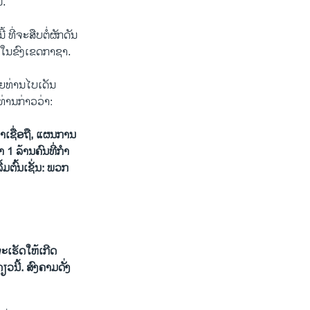
ນ.
ທີ່ຈະສືບຕໍ່ຜັກດັນ
ໄປໃນຂົງເຂດກາຊາ.
​ໂດຍທ່ານໄບເດັນ
ງທ່ານກ່າວວ່າ:
າເຊື່ອຖື, ແຜນການ
 ລ້ານຄົນທີ່ກໍາ
້ມຕົ້ນເຊັ່ນ: ພວກ
ະເຮັດໃຫ້ເກີດ
ນີ້. ສົງຄາມດັ່ງ