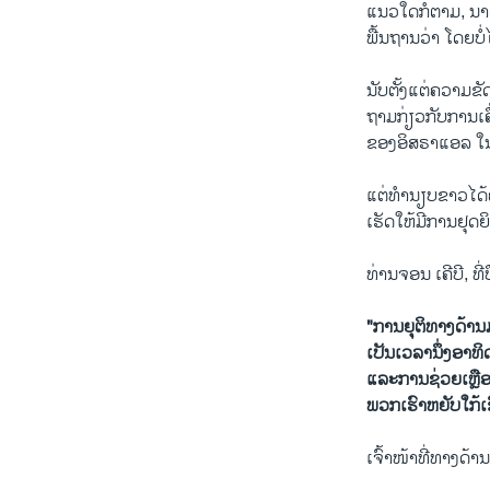
ແນວໃດກໍຕາມ, ນາຍົ
ພື້ນຖານວ່າ ໂດຍບ
ນັບ​ຕັ້ງ​ແຕ່​ຄວາມຂັດ
ຖາມ​ກ່ຽວ​ກັບ​ການ
ຂອງອິສຣາແອລ ໃນຂ
ແຕ່​ທຳນຽບຂາວ​ໄດ້​ຄັດ
ເຮັດ​ໃຫ້​ມີ​ການ​ຢຸດ
ທ່ານຈອນ ເຄີບີ, 
"ການຍຸຕິທາງດ້ານມ
ເປັນເວລານຶ່ງອາທ
ແລະການຊ່ວຍເຫຼືອດ
ພວກເຮົາຫຍັບໃກ້ເຂ
ເຈົ້າ​ໜ້າ​ທີ່ທາງ​ດ