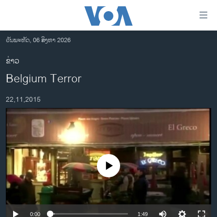
ລິ້ງ
ສຳຫລັບ
ເຂົ້າ
ວັນພະຫັດ, 06 ສິງຫາ 2026
ຫາ
ໂຮມເພຈ
ຂ່າວ
ຂ້າມ
ລາວ
Belgium Terror
ຂ້າມ
ອາເມຣິກາ
ຂ້າມ
22,11,2015
ໄປ
ການເລືອກຕັ້ງ ປະທານາທີບໍດີ ສະຫະລັດ 2024
ຫາ
ຂ່າວ​ຈີນ
ຊອກ
ຄົ້ນ
ໂລກ
ເອເຊຍ
No media source currently available
ອິດສະຫຼະພາບດ້ານການຂ່າວ
ຊີວິດຊາວລາວ
ຊຸມຊົນຊາວລາວ
0:00
1:49