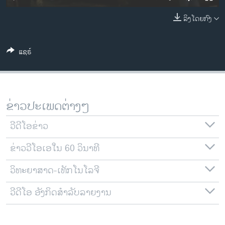
ວິທະຍາສາດ-ເທັກໂນໂລຈີ
ລິງໂດຍກົງ
ທຸລະກິດ
ພາສາອັງກິດ
ແຊຣ໌
ວີດີໂອ
ສຽງ
ລາຍການກະຈາຍສຽງ
ຂ່າວປະເພດຕ່າງໆ
ຕິດຕາມພວກເຮົາ ທີ່
ລາຍງານ
ວີດີໂອຂ່າວ
ຂ່າວວີໂອເອໃນ 60 ວິນາທີ
ພາສາຕ່າງໆ
ວິທະຍາສາດ-ເທັກໂນໂລຈີ
ວີດີໂອ ອັງກິດສຳລັບລາຍງານ