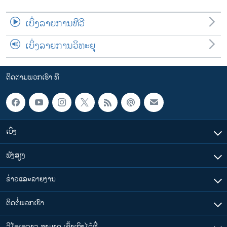
ເບິ່ງລາຍການທີວີ
ເບິ່ງລາຍການວິທະຍຸ
ຕິດຕາມພວກເຮົາ ທີ່
ເບິ່ງ
ຟັງສຽງ
ຂ່າວແລະລາຍງານ
ຕິດຕໍ່ພວກເຮົາ
ວີໂອເອລາວ ສາມາດ ເຂົ້າເຖິງໄດ້ທີ່